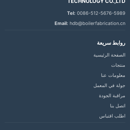
TECHNOLOGY CO.,L
Tel:
0086-512-5676-59
Email:
hdb@boilerfabrication.
ابط سريعة
فحة الرئيسية
تجات
ومات عنا
ة في المعمل
قبة الجودة
ل بنا
لب اقتباس