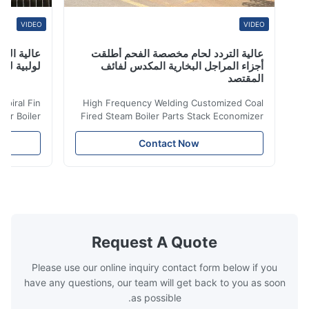
VIDEO
VIDEO
عالية التردد لحام مخصصة الفحم أطلقت
عالية التردد ل
أجزاء المراجل البخارية المكدس لفائف
لولبية لنقل الح
المقتصد
iler Spiral Fin
High Frequency Welding Customized Coal
ransfer Boiler
Fired Steam Boiler Parts Stack Economizer
nomizer is the
Coil Boiler economizer Boiler Economizer is
e that helps to
the energy improving device that helps to
Contact Now
n by saving the
reduce the cost of operation by saving the
Boiler tends to
fuel. The economizer in Boiler tends to
 efficient. In
make the system more energy efficient. In
s are generally
boilers, economizers are generally
with the fluid,
designed to exchange heat with the fluid,
xhaust from the
generally water. The exhaust from the
the temperature
boilers is generally in the temperature
Request A Quote
 so there are a
range of 200°C – 250°C, so there
huge
Please use our online inquiry contact form below if you
have any questions, our team will get back to you as soon
as possible.