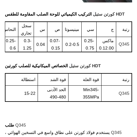
HDT كورتن ستي
ل
التركيب الكيميائي للوحة الصلب المقاومة للطقس
سجل
بة
ج
سي
مينيسوتا
ص
س
النحاس
ني
تجاري
ماكس
0.25-
0.07-
0.3-
0.25-
Q34
0.65
0.04
0.2-0.5
0.6
1.25
0.15
0.75
0.12.00
HDT كورتن ستي
ل
الخصائص الميكانيكية للصلب كورتين
بة
قوة الغلة
قوة الشد
استطالة
Min345-
الحد الأدنى
15-22
Q34
480-490
355MPa
Q345
طلب
Q345
يستخدم فولاذ كورتن على نطاق واسع في التسخين الهوائي ،