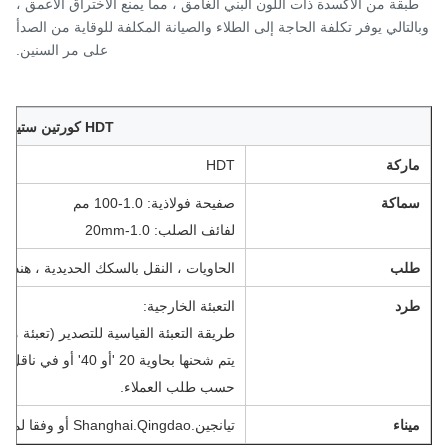
بقة من الأكسدة ذات اللون البني الغامق ، مما يمنع الاختراق الأعمق ،
لتالي يوفر تكلفة الحاجة إلى الطلاء والصيانة المكلفة للوقاية من الصدأ
على مر السنين.
HDT كورتين ستيل
اركة
HDT
ماكة
صفيحة فولاذية: 1.0-100 مم
لفائف الصلب: 1.0-20mm
لب
الحاويات ، النقل بالسكك الحديدية ، هندسة الجسو
رد
التعبئة الخارجية:
طريقة التعبئة القياسية للتصدير (تعبئة مقاومة 
يتم شحنها بحاوية 20 'أو 40' أو في ناقل سائب.
حسب طلب العملاء.
يناء
تيانجين.Shanghai.Qingdao أو وفقا لمتطلبات العملاء