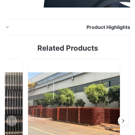
Product Highligh
Q345NQR Corten سبائك الصلب ورقة لوحة ل المقتصد
Related Products
الهواء التسخين يقاوم Corten Steel التأثيرات المسببة للتآكل
من المطر والثلج والجليد والضباب وظروف الأرصاد الجوية
الأخرى.يمكن أن يشكل سطح المعدن طبقة من الأكسدة ذات
اللون البني الغامق ، مما يمنع الاختراق الأعمق ، وبالتالي يوفر
تكلفة الحاجة إلى الطلاء والص...