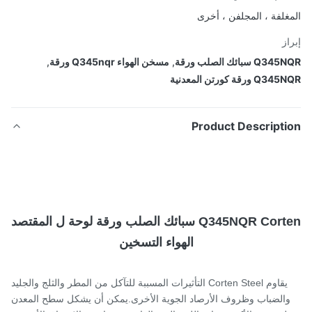
غلفة ، المجلفن ، أخرى
از
Q سبائك الصلب ورقة
,
مسخن الهواء Q345nqr ورقة
,
 ورقة كورتن المعدنية
Product Descripti
Q345NQR Corten سبائك الصلب ورقة لوحة ل المقتصد
الهواء التسخين
يقاوم Corten Steel التأثيرات المسببة للتآكل من المطر والثلج والجليد
الضباب وظروف الأرصاد الجوية الأخرى.يمكن أن يشكل سطح المعدن