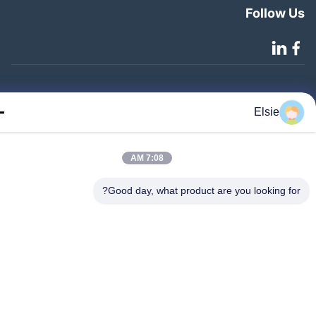
Follow 
©2020- ZHANGJIAGANG HUA DONG ENERGY TECHNOLOGY CO.,LTD.
Elsie
جميع الحقوق محفوظة
7:08 AM
Good day, what product are you looking fo