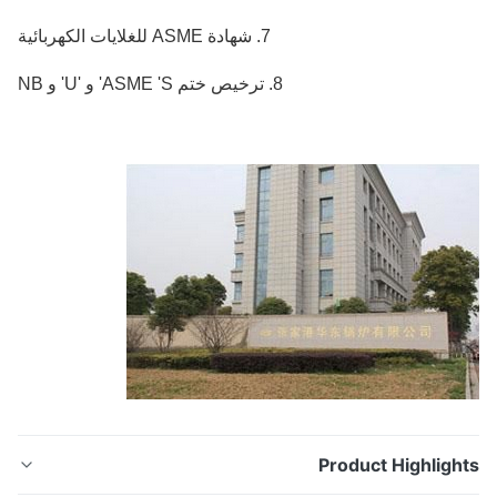
7. شهادة ASME للغلايات الكهربائية
8. ترخيص ختم ASME 'S' و 'U' و NB
Product Highligh