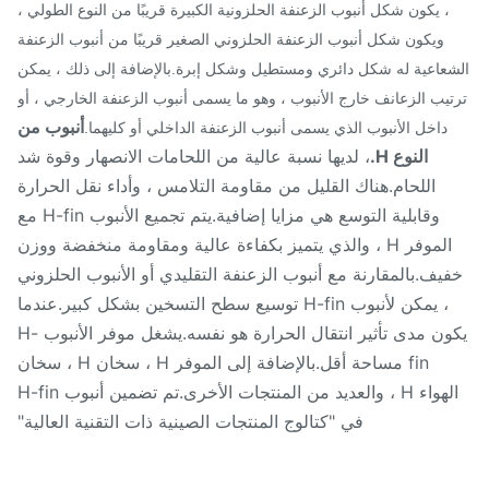
، يكون شكل أنبوب الزعنفة الحلزونية الكبيرة قريبًا من النوع الطولي ،
ويكون شكل أنبوب الزعنفة الحلزوني الصغير قريبًا من أنبوب الزعنفة
عاعية له شكل دائري ومستطيل وشكل إبرة.بالإضافة إلى ذلك ، يمكن
تيب الزعانف خارج الأنبوب ، وهو ما يسمى أنبوب الزعنفة الخارجي ، أو
أنبوب من
داخل الأنبوب الذي يسمى أنبوب الزعنفة الداخلي أو كليهما.
النوع H.
، لديها نسبة عالية من اللحامات الانصهار وقوة شد
اللحام.هناك القليل من مقاومة التلامس ، وأداء نقل الحرارة
وقابلية التوسع هي مزايا إضافية.يتم تجميع الأنبوب H-fin مع
الموفر H ، والذي يتميز بكفاءة عالية ومقاومة منخفضة ووزن
يف.بالمقارنة مع أنبوب الزعنفة التقليدي أو الأنبوب الحلزوني
، يمكن لأنبوب H-fin توسيع سطح التسخين بشكل كبير.عندما
يكون مدى تأثير انتقال الحرارة هو نفسه.يشغل موفر الأنبوب H-
fin مساحة أقل.بالإضافة إلى الموفر H ، سخان H ، سخان
الهواء H ، والعديد من المنتجات الأخرى.تم تضمين أنبوب H-fin
في "كتالوج المنتجات الصينية ذات التقنية العالية"