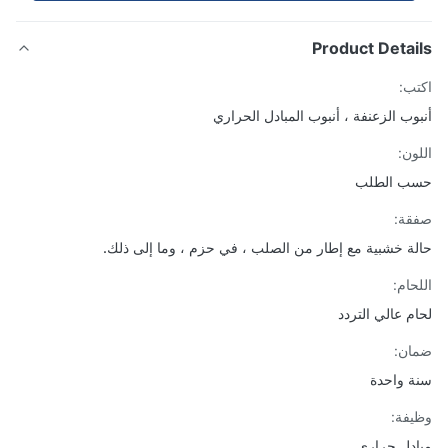
Product Detai
ب:
وب الزعنفة ، أنبوب المبادل الحراري
ون:
ب الطلب
ة:
ة خشبية مع إطار من الصلب ، في حزم ، وما إلى ذلك.
حام:
م عالي التردد
ن:
 واحدة
فة:
دل حراري