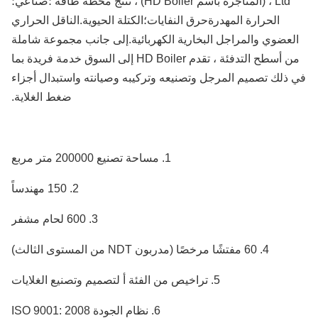
، Ltd (المتاجرة باسم HD Boiler) ، تنتج محطة طاقة ؛صناعي؛
الحرارة المهدرةحرق النفايات؛الكتلة الحيوية.الناقل الحراري
لعضوي والمراجل البخارية الكهربائية.إلى جانب مجموعة شاملة
من أسطح التدفئة ، تقدم HD Boiler إلى السوق خدمة فريدة بما
ذلك تصميم المرجل وتصنيعه وتركيبه وصيانته واستبدال أجزاء
ضغط الغلاية.
1. مساحة تصنيع 200000 متر مربع
2. 150 مهندساً
3. 600 لحام مشفر
4. 60 مفتشًا مرخصًا (مدربون NDT من المستوى الثالث)
5. تراخيص من الفئة أ لتصميم وتصنيع الغلايات
6. نظام الجودة ISO 9001: 2008