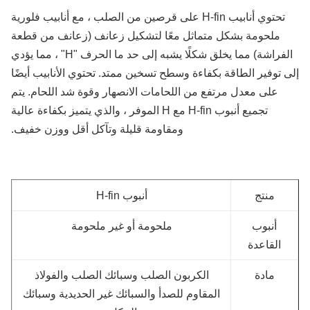
تحتوي أنابيب H-fin على قرصين من الصلب ، مع أنابيب فلورية
ملحومة بشكل متماثل معًا لتشكيل زعانف (زعانف من قطعة
الفراشة) مما يخلق شكلًا يشبه إلى حد ما الحرف "H" ، مما يؤدي
 توفير الطاقة بكفاءة وسطح تسخين ممتد. تحتوي الأنابيب أيضًا
على معدل مرتفع من اللحامات الانصهار وقوة شد اللحام. يتم
تجميع أنبوب H-fin مع H الموفر ، والذي يتميز بكفاءة عالية
ومقاومة قليلة وتآكل أقل ووزن خفيف.
منتج
أنبوب H-fin
أنبوب
ملحومة أو غير ملحومة
القاعدة
مادة
الكربون الصلب وسبائك الصلب والفولاذ
المقاوم للصدأ والسبائك غير الحديدية وسبائك