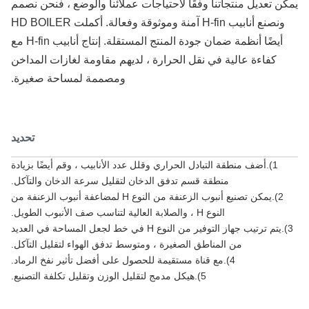
ن تعديل منتجاتنا وفقًا لاحتياجات عملائنا والوضع ، فنحن نصمم
ونصنع أنابيب H-fin آمنة وموثوقة وفعالة. أكملت HD BOILER
أيضًا أنظمة ضمان جودة المنتج المستقلة. إنتاج أنابيب H-fin مع
كفاءة عالية في نقل الحرارة ، لديهم مقاومة لغازات المداخن
ومصممة لمساحة صغيرة.
تحديد
1).أضف منطقة التبادل الحراري وقلل عدد الأنابيب ، وقم أيضًا بزيادة
منطقة قسم تدفق الدخان لتقليل سرعة الدخان والتآكل.
2).يمكن تصنيع أنبوب الزعنفة من النوع H لمضاعفة أنبوب الزعنفة من
النوع H ، والصلابة العالية لتناسب صف الأنبوب الطويل.
3).يتم ترتيب جهاز التوفير من النوع H في خط لجعل المساحة في العديد
من المناطق الصغيرة ، ومتوسط ​​تدفق الهواء لتقليل التآكل.
4).مع قناة مستقيمة للحصول على أفضل تأثير نفخ الرماد.
5).هيكل مدمج لتقليل الوزن وتقليل تكلفة التصنيع.