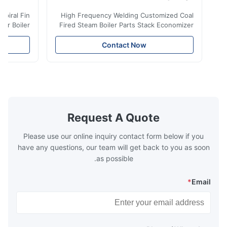
iler Spiral Fin
High Frequency Welding Customized Coal
ransfer Boiler
Fired Steam Boiler Parts Stack Economizer
nomizer is the
Coil Boiler economizer Boiler Economizer is
e that helps to
the energy improving device that helps to
Contact Now
n by saving the
reduce the cost of operation by saving the
Boiler tends to
fuel. The economizer in Boiler tends to
 efficient. In
make the system more energy efficient. In
s are generally
boilers, economizers are generally
with the fluid,
designed to exchange heat with the fluid,
xhaust from the
generally water. The exhaust from the
the temperature
boilers is generally in the temperature
Request A Quote
 so there are a
range of 200°C – 250°C, so there
huge
Please use our online inquiry contact form below if you
have any questions, our team will get back to you as soon
as possible.
*
Email