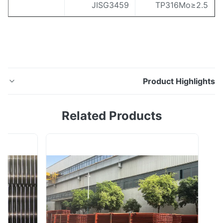
JISG3459
TP316Mo≥2.
Product Highligh
الأنابيب / الأنابيب العامة ASTM A312 أنبوب الفولاذ المقاوم
Related Products
للصدأ OD: 10-830MM تعلق HDT أهمية كبيرة على المعدات
والتكنولوجيا المتقدمة.لقد قدمنا: • خط إنتاج التقشير ، • خط
إنتاج التثقيب ، • خط إنتاج السحب على البارد ، • فرن التلدين
بالغاز الطبيعي ، • خزان التخليل والاستقامة. • آلة التشكيل
بالضغط تيانش...