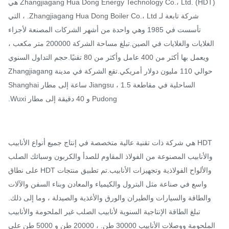
Zhangjiagang Hua Dong Energy Technology Co.، Ltd. (HDT) هي
شركة تابعة لـ Zhangjiagang Hua Dong Boiler Co.، Ltd. ، التي
تأسست في 1985 وهي واحدة من أشهر الشركات المصنعة لأجزاء
الغلايات والغلايات في الصين.تبلغ مساحة الشركة 200000 متر مكعب ،
ويعمل بها أكثر من 400 عامل وأكثر من 80 تقنيًا.حجم التداول السنوي
حوالي 110 مليون دولار أمريكي.تقع الشركة في مدينة Zhangjiagang
الساحلية في مقاطعة Jiangsu ، 1.5 ساعة إلى مطار Shanghai
Pudong و 40 دقيقة إلى مطار Wuxi.
HDT هي شركة ذات تقنية عالية متخصصة في إنتاج جميع أنواع الأنابيب
والأنابيب المصنوعة من الفولاذ المقاوم للصدأ والكربون وسبائك الصلب
والألواح الفولاذية وتجهيزات الأنابيب.تم تطبيق منتجات HDT على نطاق
واسع في صناعة مثل البترول والكيمياء والمعادن وبناء السفن والآلات
والطاقة والسيارات والطيران والورق والأغذية والصيدلة ، وما إلى ذلك.
تبلغ الطاقة الإنتاجية السنوية لأنابيب الصلب غير الملحومة والأنابيب
الملحومة ووصلات الأنابيب 30000 طن. ، 20000 طن و 5000 طن على