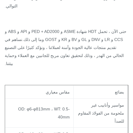
التوالي.
حتى الآن ، تحمل HDT شهادة ASME و PED + AD2000 و API و ABS و
CCS و LR و DNV و GL و BV و KR و GOST وما إلى ذلك.نساهم في
تقديم منتجات عالية الجودة وآمنة لعملائنا ، ونؤكد كثيرًا على التصنيع
لخالي من الهدر ، وذلك لتحقيق تعاون مربح للجانبين مع العملاء وحماية
بيئتنا.
ضائع
مقاس معياري
واسير وأنابيب غير
OD: φ6-φ813mm ، WT: 0.5-
لحومة من الفولاذ المقاوم
40mm
لصدأ