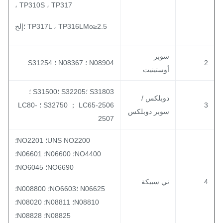
TP310S ، TP317 ،
TP317L ، TP316LMo≥2.5 ؛إلخ
سوبر
N08904 ؛ N08367 ؛ S31254
أوستينيت
S31803 ؛S32205 ؛S31500 ؛
دوبلكس /
S32750 ； LC65-2506 ؛ LC80-
سوبر دوبلكس
2507
UNS NO2200؛ NO2201؛
NO4400؛ N06600؛ N06601؛
NO6690؛ NO6045؛
ني سبيكة
N06625 ؛NO6603؛ N008800؛
N08810؛ N08811؛ N08020؛
N08825؛ N08828؛