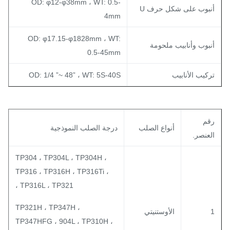
OD: φ12-φ38mm ، WT: 0.5-
نبوب على شكل حرف U
4mm
OD: φ17.15-φ1828mm ، WT:
نبوب وأنابيب ملحومة
0.5-45mm
ركيب الأنابيب
OD: 1/4 ”~ 48” ، WT: 5S-40S
قم
أنواع الصلب
درجة الصلب النموذجية
لعنصر.
TP304 ، TP304L ، TP304H ،
TP316 ، TP316H ، TP316Ti ،
TP316L ، TP321 ،
TP321H ، TP347H ،
الأوستنيتي
TP347HFG ، 904L ، TP310H ،