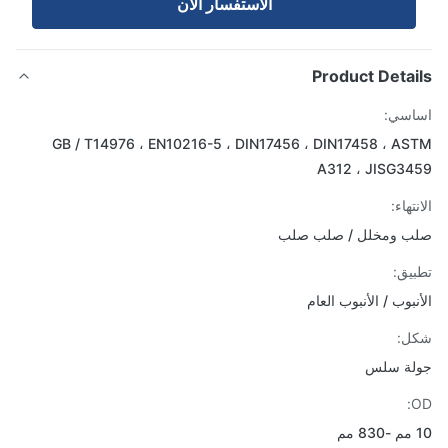
الاستفسار الآن
Product Detai
اسي:
GB / T14976 ، EN10216-5 ، DIN17456 ، DIN17458 ، A
A312 ، JISG3
تهاء:
ب ومخلل / صلب صلب
يق:
نبوب / الأنبوب العام
ل:
لة سلس