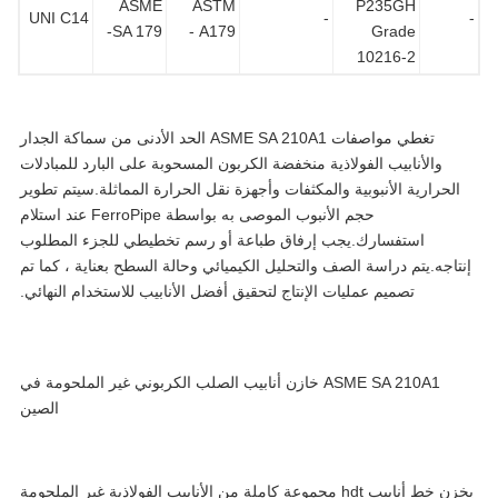
ASME
ASTM
P235GH
UNI C14
-
SA 179-
A179 -
Grade
10216-2
تغطي مواصفات ASME SA 210A1 الحد الأدنى من سماكة الجدار
والأنابيب الفولاذية منخفضة الكربون المسحوبة على البارد للمبادلات
الحرارية الأنبوبية والمكثفات وأجهزة نقل الحرارة المماثلة.سيتم تطوير
حجم الأنبوب الموصى به بواسطة FerroPipe عند استلام
استفسارك.يجب إرفاق طباعة أو رسم تخطيطي للجزء المطلوب
تاجه.يتم دراسة الصف والتحليل الكيميائي وحالة السطح بعناية ، كما تم
تصميم عمليات الإنتاج لتحقيق أفضل الأنابيب للاستخدام النهائي.
ASME SA 210A1 خازن أنابيب الصلب الكربوني غير الملحومة في
الصين
يخزن خط أنابيب hdt مجموعة كاملة من الأنابيب الفولاذية غير الملحومة