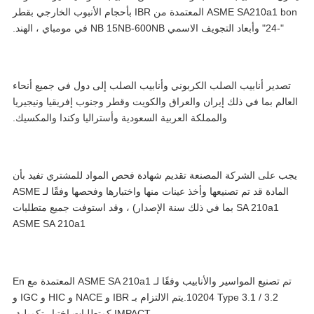
ASME SA210a1 bon المعتمدة من IBR بأحجام الأنبوب الخارجي بقطر
"-24" وأبعاد التجويف الاسمي NB 15NB-600NB في مومباي ، الهند.
تصدير أنابيب الصلب الكربوني وأنابيب الصلب إلى دول في جميع أنحاء
عالم بما في ذلك إيران والعراق والكويت وقطر وجنوب إفريقيا ونيجيريا
والمملكة العربية السعودية وأستراليا وكندا والمكسيك.
ب على الشركة المصنعة تقديم شهادة فحص المواد للمشتري تفيد بأن
المادة قد تم تصنيعها وأخذ عينات منها واختبارها وفحصها وفقًا لـ ASME
SA 210a1 بما في ذلك سنة الإصدار) ، وقد استوفت جميع متطلبات
ASME SA 210a1
تم تصنيع المواسير والأنابيب وفقًا لـ ASME SA 210a1 المعتمدة مع En
10204 Type 3.1 / 3.2.يتم الالتزام بـ IBR و NACE و HIC و IGC و
IMPACT كمتطلبات اختبار تكميلية.