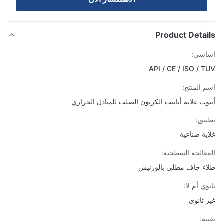
Product Detai
اسي:
API / CE / ISO / 
 المنتج:
وب غلاية أنابيب الكربون الصلب للمبادل الحراري
يق:
ية صناعية
عالجة السطحية:
ء جاف مطلي بالورنيش
ي أم لا:
 ثانوي
ة: