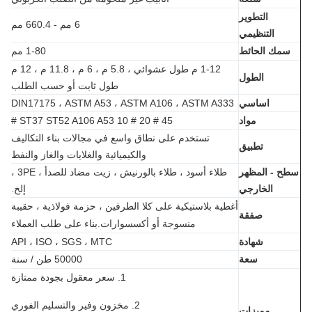
التطوير
6 مم - 660.4 مم
التنظيمي
مك الحائط
1-80 مم
1-12 م طول عشوائي ، 5.8 م ، 6 م ، 11.8 م ، 12 م
الطول
طول ثابت أو حسب الطلب
اساسي
DIN17175 ، ASTM A53 ، ASTM A106 ، ASTM A333
مواد
ST37 ST52 A106 A53 10 # 20 # 45 #
تستخدم على نطاق واسع في مجالات بناء التكاليف
تطبيق
والكيميائية والغلايات والغاز والنفط
ح - المظهر
طلاء أسود ، طلاء بالورنيش ، زيت مضاد للصدأ ، 3PE ،
الخارجي
إلخ.
أغطية بلاستيكية على كلا الطرفين ، حزمة فولاذية ، حقيبة
صفقة
منسوجة أو أكسسوارات.بناء على طلب العملاء
شهادة
API ، ISO ، SGS ، MTC
سعة
50000 طن / سنة
1. سعر معقول بجودة ممتازة
2. مخزون وفير والتسليم الفوري
مميزات