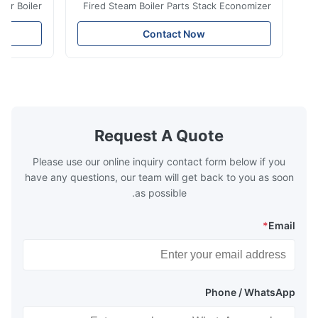
ransfer Boiler
Fired Steam Boiler Parts Stack Economizer
nomizer is the
Coil Boiler economizer Boiler Economizer is
e that helps to
the energy improving device that helps to
Contact Now
n by saving the
reduce the cost of operation by saving the
Boiler tends to
fuel. The economizer in Boiler tends to
 efficient. In
make the system more energy efficient. In
s are generally
boilers, economizers are generally
with the fluid,
designed to exchange heat with the fluid,
xhaust from the
generally water. The exhaust from the
the temperature
boilers is generally in the temperature
Request A Quote
 so there are a
range of 200°C – 250°C, so there
huge
Please use our online inquiry contact form below if you
have any questions, our team will get back to you as soon
as possible.
*
Email
Phone / WhatsApp