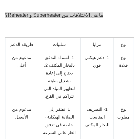
ما هي الاختلافات بين Superheater و Reheater؟
نوع
مزايا
سلبيات
طريقة الدعم
نوع
1. دعم هيكلي
1. انسداد التدفق
مدعوم من
قلادة
قوي
بالبخار المكثف 2.
أعلى
يحتاج إلى إعادة
تشغيل بطيئة
لتطهير المياه التي
تتراكم في القاع.
نوع
1- التصريف
1. تفتقر إلى
مدعوم من
قلوب
المناسب
الصلابة الهيكلية ،
الأسفل
للبخار المكثف
خاصة في تدفق
الغاز عالي السرعة