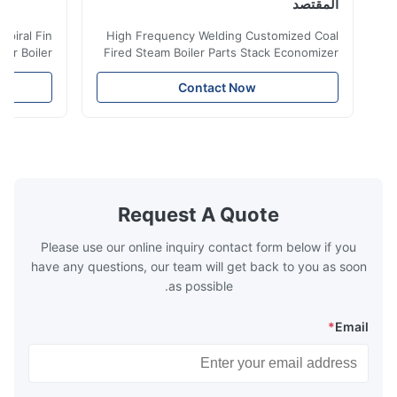
المقتصد
iler Spiral Fin
High Frequency Welding Customized Coal
ransfer Boiler
Fired Steam Boiler Parts Stack Economizer
nomizer is the
Coil Boiler economizer Boiler Economizer is
e that helps to
the energy improving device that helps to
Contact Now
n by saving the
reduce the cost of operation by saving the
Boiler tends to
fuel. The economizer in Boiler tends to
 efficient. In
make the system more energy efficient. In
s are generally
boilers, economizers are generally
with the fluid,
designed to exchange heat with the fluid,
xhaust from the
generally water. The exhaust from the
the temperature
boilers is generally in the temperature
Request A Quote
 so there are a
range of 200°C – 250°C, so there
huge
Please use our online inquiry contact form below if you
have any questions, our team will get back to you as soon
as possible.
*
Email