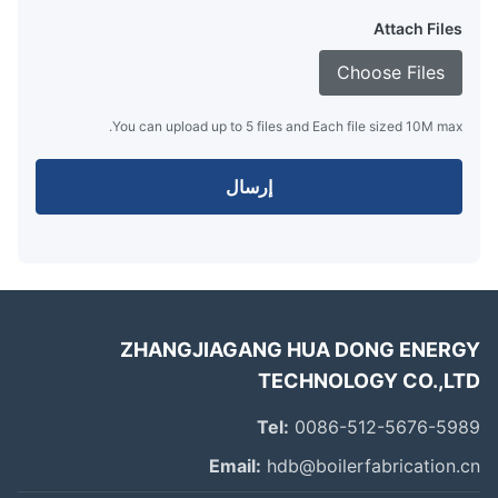
Attach Files
Choose Files
You can upload up to 5 files and Each file sized 10M max.
إرسال
ZHANGJIAGANG HUA DONG ENER
TECHNOLOGY CO.,L
Tel:
0086-512-5676-59
Email:
hdb@boilerfabrication.