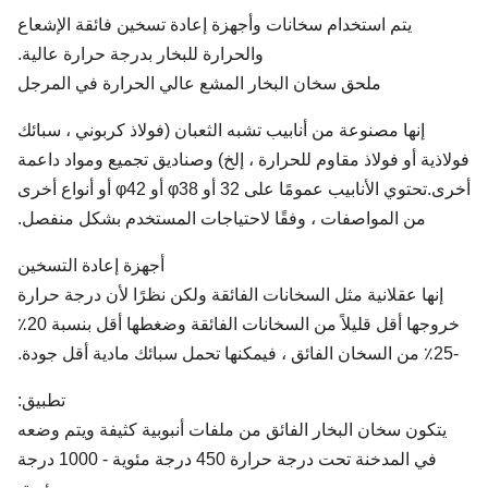
يتم استخدام سخانات وأجهزة إعادة تسخين فائقة الإشعاع
والحرارة للبخار بدرجة حرارة عالية.
ملحق سخان البخار المشع عالي الحرارة في المرجل
إنها مصنوعة من أنابيب تشبه الثعبان (فولاذ كربوني ، سبائك
اذية أو فولاذ مقاوم للحرارة ، إلخ) وصناديق تجميع ومواد داعمة
أخرى.تحتوي الأنابيب عمومًا على 32 أو φ38 أو φ42 أو أنواع أخرى
من المواصفات ، وفقًا لاحتياجات المستخدم بشكل منفصل.
أجهزة إعادة التسخين
إنها عقلانية مثل السخانات الفائقة ولكن نظرًا لأن درجة حرارة
خروجها أقل قليلاً من السخانات الفائقة وضغطها أقل بنسبة 20٪
تطبيق:
يتكون سخان البخار الفائق من ملفات أنبوبية كثيفة ويتم وضعه
في المدخنة تحت درجة حرارة 450 درجة مئوية - 1000 درجة