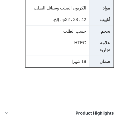
واد
الكربون الصلب وسبائك الصلب
نابيب
φ32 ، 38 ، 42 ، إلخ.
حجم
حسب الطلب
لامة
HTEG
جارية
مان
18 شهرا
Product Highligh