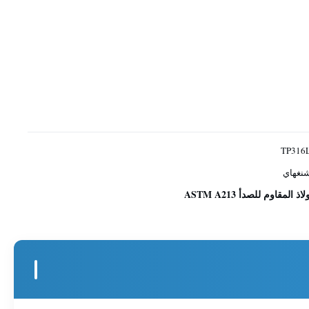
TP316
نغهاي
مقاوم للصدأ ASTM A213