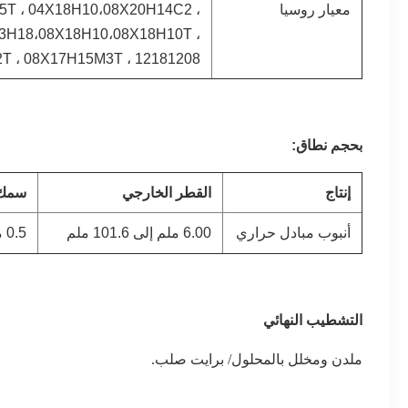
معيار روسيا
Х25Т ، 04Х18Н10،08Х20Н14С2 ،
23Н18،08Х18Н10،08Х18Н10Т ،
Т ، 08Х17Н15М3Т ، 12181208
بحجم
نطاق
:
إنتاج
القطر الخارجي
سمك 
أنبوب مبادل حراري
6.00 ملم إلى 101.6 ملم
0.5 مم إلى 8 مم
التشطيب النهائي
ملدن ومخلل بالمحلول
/ برايت صلب.