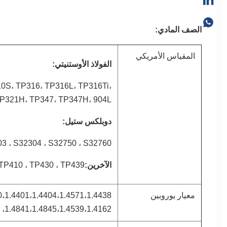
الصف المادي:
المقياس الأمريكي
الفولاذ الأوستنيتي:
0S، TP316، TP316L، TP316Ti،
21H، TP347، TP347H، 904L ...
دوبلكس ستيل:
3 ، S32304 ، S32750 ، S32760
الآخرين:
410 ، TP430 ، TP439 ، ...
معيار يوروبين
1.4841،1.4845،1.4539،1.4162، 1.4462، 1.4362، 1.4410، 1.4501