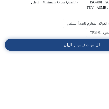
ISO9001 , SG
Minimum Order Quantity:
5 طن
TUV , ASME ,
 الفولاذ المقاوم للصدأ السلس
TP316
ا
ل
ا
س
ت
ف
س
ا
ر
ا
ل
آ
ن