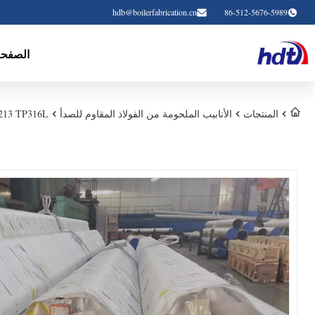
hdb@boilerfabrication.cn
86-512-5676-5989
الصفحة
المنتجات
الأنابيب الملحومة من الفولاذ المقاوم للصدأ
ASTM A213 TP316L أنبوب فولاذي مقاوم ل