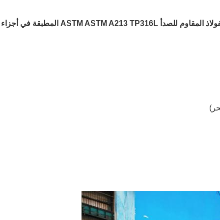
للصدأ ASTM ASTM A213 TP316L المطبقة في أجزاء الغلايات
حر)