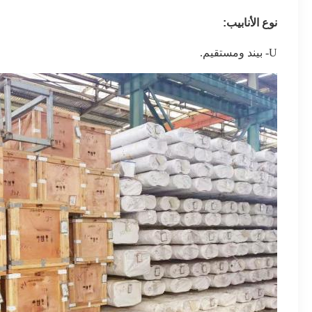
نوع الأنابيب:
U- بيند ومستقيم.