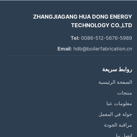
ZHANGJIAGANG HUA DONG ENER
TECHNOLOGY CO.,L
Tel:
0086-512-5676-59
Email:
hdb@boilerfabrication.
ابط سريعة
فحة الرئيسية
تجات
ومات عنا
ة في المعمل
قبة الجودة
ل بنا