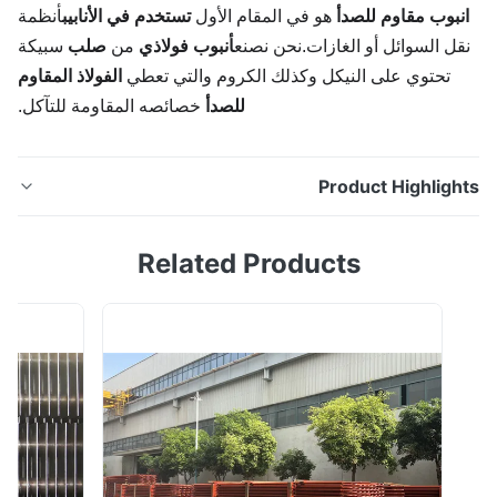
نبوب مقاوم للصدأ
هو في المقام الأول
تستخدم في الأنابيب
أنظمة
ل السوائل أو الغازات.نحن نصنع
أنبوب فولاذي
من
صلب
سبيكة
تحتوي على النيكل وكذلك الكروم والتي تعطي
الفولاذ المقاوم
للصدأ
خصائصه المقاومة للتآكل.
Product Highligh
أنابيب الفولاذ المقاوم للصدأ غير الملحومة ASTM A213
Related Products
TP347H (1.4912) وصف: الأنبوب غير الملحوم من الفولاذ
المقاوم للصدأ هو نوع من الفولاذ الطويل مع قسم مجوف ولا
يوجد درز حوله.إنه أنبوب فولاذي مقاوم للتآكل الضعيف مثل
الهواء والبخار والماء والمواد الكيميائية المسببة للتآكل مثل
الأحماض والقلويات والملح.و...