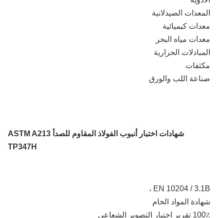
عدات الصيدلانية
ات كيميائية
ات مياه البحر
بادلات الحرارية
ثفات
عة اللب والورق
شهادات اختبار أنبوب الفولاذ المقاوم للصدأ ASTM A213
TP347H
EN 10204 / 3.1
دة المواد الخام
ار التصوير الشعاعي