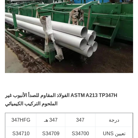
ASTM A213 TP347H الفولاذ المقاوم للصدأ الأنبوب غير
الملحوم التركيب الكيميائي
درجة
347
347 هـ
347HFG
تعيين UNS
S34700
S34709
S34710