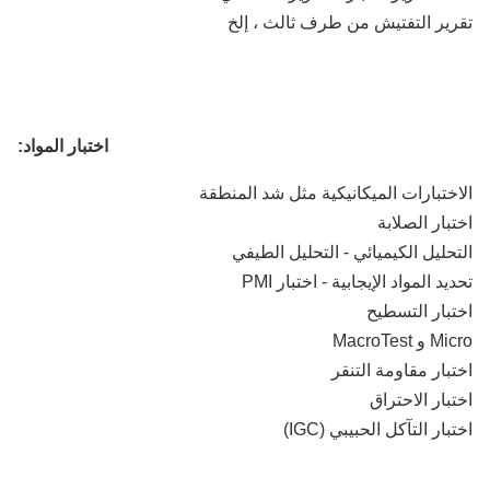
ير التفتيش من طرف ثالث ، إلخ
اختبار المواد:
ختبارات الميكانيكية مثل شد المنطقة
بار الصلابة
حليل الكيميائي - التحليل الطيفي
د المواد الإيجابية - اختبار PMI
بار التسطيح
 MacroTest
بار مقاومة التنقر
بار الاحتراق
ار التآكل الحبيبي (IGC)