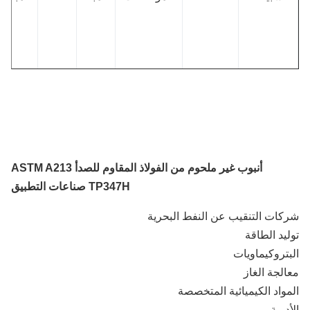
30
205
75
515
ASTM
S34700
347
A213
347 هـ
S34709
ASME SA
515
75
205
30
أنبوب غير ملحوم من الفولاذ المقاوم للصدأ ASTM A213
213
TP347H
صناعات التطبيق
30
205
80
550
-
S34710
347HF
ات التنقيب عن النفط البحرية
يد الطاقة
تروكيماويات
لجة الغاز
واد الكيميائية المتخصصة
دوية