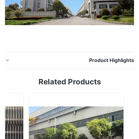
Product Highligh
وصف HDTSpecial Steel هو مصدر ومورد لأنابيب الصلب
Related Products
السبائك غير الملحومة ، وأنابيب الصلب السبائكي gr p5 ، سبائك
الصلب الأنابيب gr p11 ، سبائك الصلب الأنابيب gr p9 ، سبائك
الصلب الأنابيب gr p22 ، سبائك الصلب الأنابيب gr p91 ،
ASTM A335 ، ASTM A213 ، ASTM A691. نحن واحدة من
أكبر مصنعي أنابيب ومواسير الفو...