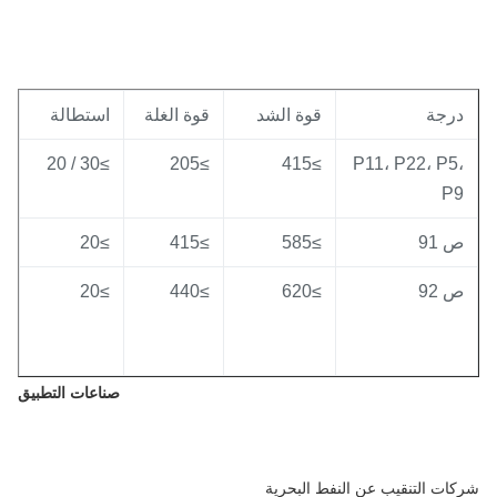
رجة
قوة الشد
قوة الغلة
استطالة
≥30 / 20
≥205
≥415
P11، P22، P5
P
 91
≥585
≥415
≥20
 92
≥620
≥440
≥20
صناعات التطبيق
ات التنقيب عن النفط البحرية