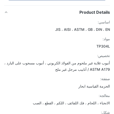
Product Detai
اسي:
JIS ، AISI ، ASTM ، GB ، DIN ،
د:
TP30
صيص:
وب غلاية غير ملحوم من الفولاذ الكربوني ، أنبوب مسحوب على البارد ،
AS / أنابيب مرجل غير ملح
ة:
زمة القياسية ابحار
لجة:
نحناء ، اللحام ، فك اللفائف ، اللكم ، القطع ، الصب
ل: