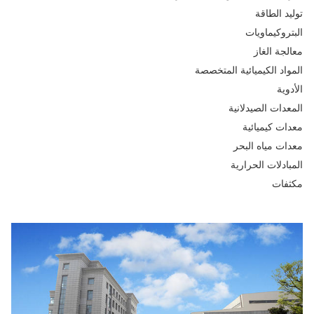
يد الطاقة
تروكيماويات
لجة الغاز
واد الكيميائية المتخصصة
وية
عدات الصيدلانية
ات كيميائية
ات مياه البحر
بادلات الحرارية
فات