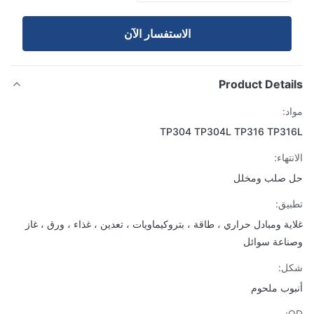
الاستفسار الآن
Product Detai
د:
TP304 TP304L TP316 TP31
تهاء:
 صلب ومخلل
يق:
ية ومبادل حراري ، طاقة ، بتروكيماويات ، تعدين ، غذاء ، ورق ، غاز
اعة سوائل
ل:
وب ملحوم