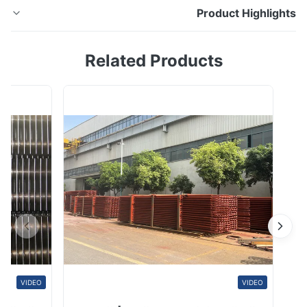
Product Highligh
تم إنتاج أنبوب ASTM A249 / ASME SA249 الملحوم ،
Related Products
TP304L / 1.4306 بخط إنتاج متقدم تتعامل Hua Dong
Energy Technology مع الأنابيب والمواسير الملحومة من
الفولاذ المقاوم للصدأ لأكثر من 10 سنوات ، كل منهاالعام تبيع
أكثر من 15000 طن من أنابيب وأنابيب الفولاذ المقاوم
للصدأ.يغطي عميلنا بالفعل أكثر من 30بلدان....
VIDEO
VIDEO