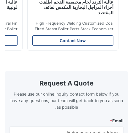
عالية التردد لحام مخصصة الفحم أطلقت
عالية التردد ل
أجزاء المراجل البخارية المكدس لفائف
لولبية لنقل الح
المقتصد
iler Spiral Fin
High Frequency Welding Customized Coal
ransfer Boiler
Fired Steam Boiler Parts Stack Economizer
nomizer is the
Coil Boiler economizer Boiler Economizer is
e that helps to
the energy improving device that helps to
Contact Now
n by saving the
reduce the cost of operation by saving the
Boiler tends to
fuel. The economizer in Boiler tends to
 efficient. In
make the system more energy efficient. In
s are generally
boilers, economizers are generally
with the fluid,
designed to exchange heat with the fluid,
xhaust from the
generally water. The exhaust from the
the temperature
boilers is generally in the temperature
Request A Quote
 so there are a
range of 200°C – 250°C, so there
huge
Please use our online inquiry contact form below if you
have any questions, our team will get back to you as soon
as possible.
*
Email