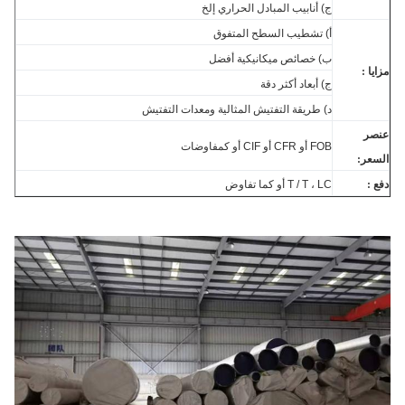
ج) أنابيب المبادل الحراري إلخ
أ) تشطيب السطح المتفوق
ب) خصائص ميكانيكية أفضل
ا :
ج) أبعاد أكثر دقة
د) طريقة التفتيش المثالية ومعدات التفتيش
صر
FOB أو CFR أو CIF أو كمفاوضات
عر:
 :
T / T ، LC أو كما تفاوض