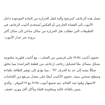
مل هذه الزعانف كمرشح وآلية لنقل الحرارة من المادة الموجودة داخل
الأنبوب إلى الفضاء الخارجي أو العكس.تُستخدم أنابيب الزعانف في
التطبيقات التي تتطلب نقل الحرارة من سائل ساخن إلى سائل أكثر
برودة عبر جدار الأنبوب.
تحتوي أنابيب H-fin على قرصين من الصلب ، مع أنابيب فلورية ملحومة
كل متماثل معًا لتشكيل زعانف (زعانف من قطعة الفراشة) مما يخلق
شكلًا يشبه إلى حد ما الحرف "H" ، مما يؤدي إلى توفير الطاقة بكفاءة
طح تسخين ممتد. تحتوي الأنابيب أيضًا على معدل مرتفع من اللحامات
الانصهار وقوة شد اللحام. يتم تجميع أنبوب H-fin مع H الموفر ، والذي
يتميز بكفاءة عالية ومقاومة قليلة وتآكل أقل ووزن خفيف.