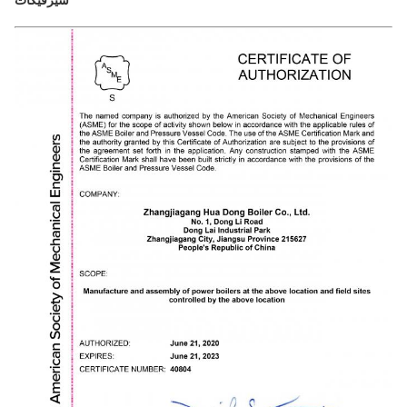
3.6
1.8
2.7
11
12
3.5
31
38
62
3.6
1.8
2.7
11
12
4
30
38
62
1
3.6
1.8
2.7
13
12
3.5
31
38
62
1
3.6
1.8
2.7
13
12
4
30
38
62
1
3.6
1.8
2.8
9
12
4
34
42
66
1
3.6
1.8
2.8
9
12
4.5
33
42
66
1
3.6
1.8
2.8
11
12
4
34
42
66
1
3.6
1.8
2.8
11
12
4.5
33
42
66
1
3.6
1.8
2.8
13
12
4
34
42
66
1
3.6
1.8
2.8
13
12
4.5
33
42
66
1