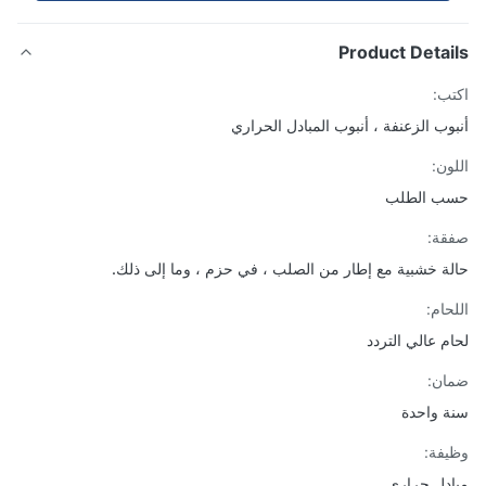
Product Detai
ب:
وب الزعنفة ، أنبوب المبادل الحراري
ون:
ب الطلب
ة:
ة خشبية مع إطار من الصلب ، في حزم ، وما إلى ذلك.
حام:
م عالي التردد
ن:
 واحدة
فة:
دل حراري