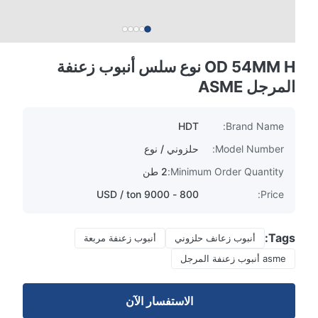
OD 54MM H نوع سلس أنبوب زعنفة
المرجل ASME
HDT
Brand Name:
Model Number:
حلزوني / نوع
Minimum Order Quantity:
2 طن
800 - 9000 USD / ton
Price:
Tags:
أنبوب زعانف حلزوني
أنبوب زعنفة مربعة
asme أنبوب زعنفة المرجل
الاستفسار الآن