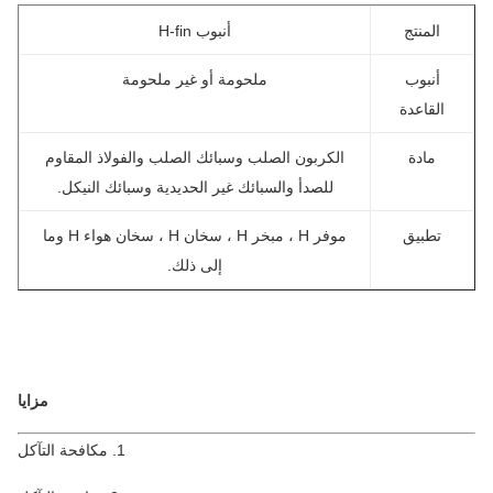
المنتج
أنبوب H-fin
أنبوب
ملحومة أو غير ملحومة
القاعدة
مادة
الكربون الصلب وسبائك الصلب والفولاذ المقاوم
للصدأ والسبائك غير الحديدية وسبائك النيكل.
تطبيق
موفر H ، مبخر H ، سخان H ، سخان هواء H وما
إلى ذلك.
مزايا
1. مكافحة التآكل