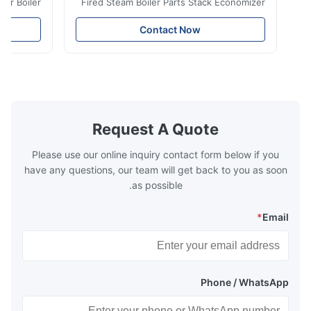
ransfer Boiler
Fired Steam Boiler Parts Stack Economizer
nomizer is the
Coil Boiler economizer Boiler Economizer is
e that helps to
the energy improving device that helps to
Contact Now
n by saving the
reduce the cost of operation by saving the
Boiler tends to
fuel. The economizer in Boiler tends to
 efficient. In
make the system more energy efficient. In
s are generally
boilers, economizers are generally
with the fluid,
designed to exchange heat with the fluid,
xhaust from the
generally water. The exhaust from the
the temperature
boilers is generally in the temperature
Request A Quote
 so there are a
range of 200°C – 250°C, so there
huge
Please use our online inquiry contact form below if you
have any questions, our team will get back to you as soon
as possible.
*
Email
Phone / WhatsApp