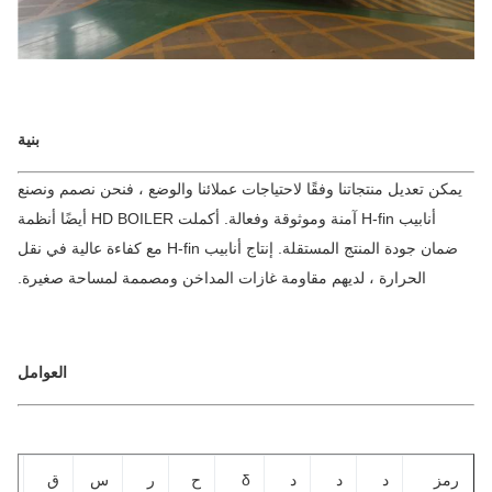
بنية
مكن تعديل منتجاتنا وفقًا لاحتياجات عملائنا والوضع ، فنحن نصمم ونصنع
أنابيب H-fin آمنة وموثوقة وفعالة. أكملت HD BOILER أيضًا أنظمة
ضمان جودة المنتج المستقلة. إنتاج أنابيب H-fin مع كفاءة عالية في نقل
الحرارة ، لديهم مقاومة غازات المداخن ومصممة لمساحة صغيرة.
العوامل
مز
د
د
د
δ
ح
ر
س
ق
s2