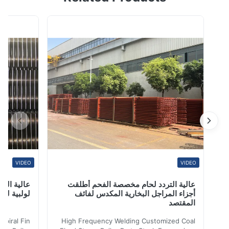
به زعانف صغيرة حول السطح الخارجي. تعمل هذه الزعانف
كمرشح وآلية لنقل الحرارة من المادة الموجودة داخل الأنبوب
إلى الفضاء الخارجي أو العكس.تُستخدم أنابيب الزعانف في
التطبيقات التي تت...
VIDEO
VIDEO
عالية التردد لحام مخصصة الفحم أطلقت
عالية التردد ل
أجزاء المراجل البخارية المكدس لفائف
لولبية لنقل الح
المقتصد
iler Spiral Fin
High Frequency Welding Customized Coal