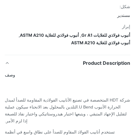
ل:
دير
از
ب فولاذي للغلايات Gr A1
,
أنبوب فولاذي للغلاية ASTM A210
,
 فولاذي للغلاية ASTM A210
Product Descripti
وصف
شركة HDT المتخصصة في تصنيع الأنابيب الفولاذية المقاومة للصدأ لمبدل
الحرارة الأنبوب U Bend.التلدين بالمحلول بعد الانحناء سيكون عملية
تقليل الإجهاد المتبقي ، ويتبعها اختبار هيدروستاتيكي واختبار نفاذ للصبغة
إذا لزم الأمر.
تستخدم أنابيب الفولاذ المقاوم للصدأ على نطاق واسع في أنظمة