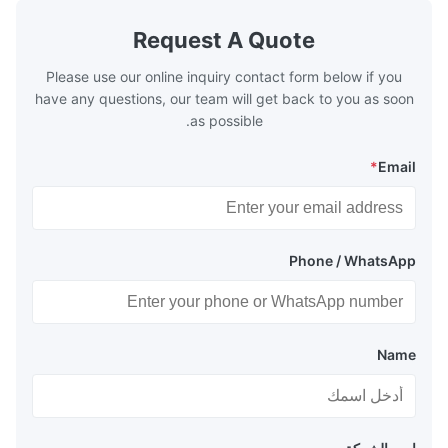
xhaust from the
generally water. The exhaust from the
the temperature
boilers is generally in the temperature
Request A Quote
 so there are a
range of 200°C – 250°C, so there
huge
Please use our online inquiry contact form below if you
have any questions, our team will get back to you as soon
as possible.
*
Email
Phone / WhatsApp
Name