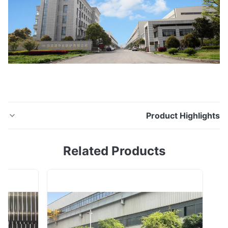
Product Highligh
وصف شركة HDT المتخصصة في تصنيع الأنابيب الفولاذية
Related Products
المقاومة للصدأ لمبدل الحرارة الأنبوب U Bend.التلدين بالمحلول
د الانحناء سيكون عملية لتقليل الإجهاد المتبقي ، ويتبعها اختبار
دروستاتيكي واختبار نفاذ للصبغة إذا لزم الأمر. تستخدم أنابيب
الفولاذ المقاوم للصدأ على نطاق واسع في أنظمة المبادلات
الحراري...