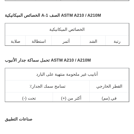
تبة
ج
سي
مينيسوتا
ص
س
مو
سجل
تجاري
ASTM A210 / A210M الصف A-1 الخصائص الميكانيكية
 -1
≤0.27
≥0.10
≤0.93
≤0.035
≤0.035
/
/
الخصائص الميكانيكية
رتبة
الشد
أثمر
استطالة
صلابة
القوة
القوة (الأم)
(٪)
(HRB)
(الأم)
ASTM A210 / A210M تحمل سماكة جدار الأنبوب
أ -1
≥415
≥255
≥30
≤79
أنابيب غير ملحومة منتهية على البارد
القطر الخارجي
تسامح سمك الجدار٪
في.(مم)
أكثر من (+)
تحت (-)
½ (38.1) وتحت
20
0
صناعات التطبيق
أكثر من 1½
22
0
(38.1)