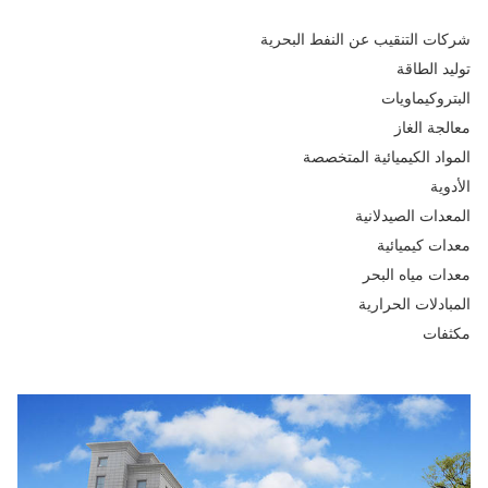
ات التنقيب عن النفط البحرية
يد الطاقة
تروكيماويات
لجة الغاز
واد الكيميائية المتخصصة
وية
عدات الصيدلانية
ات كيميائية
ات مياه البحر
بادلات الحرارية
فات