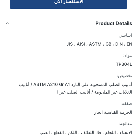
الاستفسار الآن
Product Detai
اسي:
JIS ، AISI ، ASTM ، GB ، DIN ،
د:
TP30
صيص:
أنابيب الصلب المسحوبة على البارد ASTM A210 Gr A1 / أنابيب
لايات غير الملحومة / أنابيب الصلب غير ا
ة:
زمة القياسية ابحار
لجة:
نحناء ، اللحام ، فك اللفائف ، اللكم ، القطع ، الصب