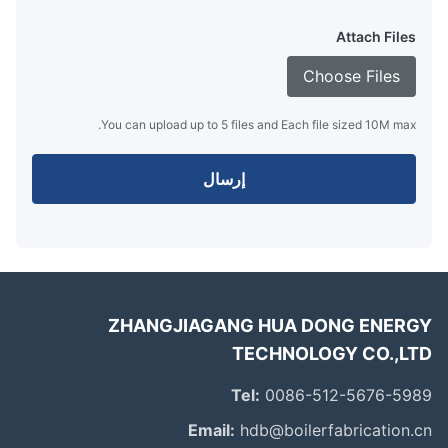
Attach Files
Choose Files
You can upload up to 5 files and Each file sized 10M max.
إرسال
ZHANGJIAGANG HUA DONG ENER
TECHNOLOGY CO.,L
Tel:
0086-512-5676-59
Email:
hdb@boilerfabrication.