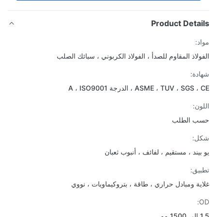
Product Detai
د:
ولاذ المقاوم للصدأ ، الفولاذ الكربوني ، سبائك الصلب
دة:
ASME ، TUV ، SGS ، الدرجة A ، ISO9001
ون:
ب الطلب
ل:
بيند ، مستقيم ، لفائف ، أنبوب ثعبان
يق:
ية ومبادل حراري ، طاقة ، بتروكيماويات ، نووي
مم