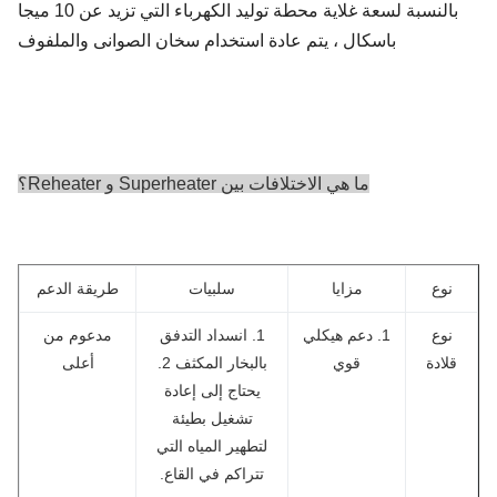
بالنسبة لسعة غلاية محطة توليد الكهرباء التي تزيد عن 10 ميجا
باسكال ، يتم عادة استخدام سخان الصوانى والملفوف
ما هي الاختلافات بين Superheater و Reheater؟
نوع
مزايا
سلبيات
طريقة الدعم
نوع
1. دعم هيكلي
1. انسداد التدفق
مدعوم من
قلادة
قوي
بالبخار المكثف 2.
أعلى
يحتاج إلى إعادة
تشغيل بطيئة
لتطهير المياه التي
تتراكم في القاع.