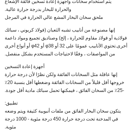
يتم استخدام سخانات وأجهزة إعادة تسخين فائقة الإشعاع
والحرارة للبخار بدرجة حرارة عالية.
ملحق سخان البخار المشع عالي الحرارة في المرجل
إنها مصنوعة من أنابيب تشبه الثعبان (فولاذ كربوني ، سبائك
اذية أو فولاذ مقاوم للحرارة ، إلخ) وصناديق تجميع ومواد داعمة
أخرى.تحتوي الأنابيب عمومًا على 32 أو φ38 أو φ42 أو أنواع أخرى
من المواصفات ، وفقًا لاحتياجات المستخدم بشكل منفصل.
أجهزة إعادة التسخين
إنها عاقلة مثل السخانات الفائقة ولكن نظرًا لأن درجة حرارة
خروجها أقل قليلاً من السخانات الفائقة وضغطها أقل بنسبة 20٪
تطبيق:
يتكون سخان البخار الفائق من ملفات أنبوبية كثيفة ويتم وضعه
في المدخنة تحت درجة حرارة 450 درجة مئوية - 1000 درجة
مئوية.