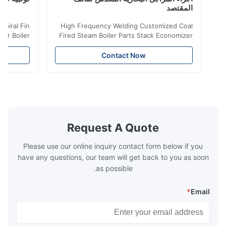
المقتصد
iler Spiral Fin
High Frequency Welding Customized Coal
ransfer Boiler
Fired Steam Boiler Parts Stack Economizer
nomizer is the
Coil Boiler economizer Boiler Economizer is
e that helps to
the energy improving device that helps to
Contact Now
n by saving the
reduce the cost of operation by saving the
Boiler tends to
fuel. The economizer in Boiler tends to
 efficient. In
make the system more energy efficient. In
s are generally
boilers, economizers are generally
with the fluid,
designed to exchange heat with the fluid,
xhaust from the
generally water. The exhaust from the
the temperature
boilers is generally in the temperature
Request A Quote
 so there are a
range of 200°C – 250°C, so there
huge
Please use our online inquiry contact form below if you
have any questions, our team will get back to you as soon
as possible.
*
Email