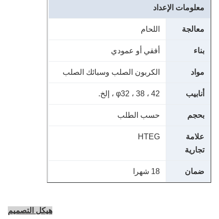
علومات الإعداد
عالجة
اللحام
ناء
أفقي أو عمودي
واد
الكربون الصلب وسبائك الصلب
نابيب
φ32 ، 38 ، 42 ، إلخ.
حجم
حسب الطلب
لامة
HTEG
جارية
مان
18 شهرا
هيكل التصميم