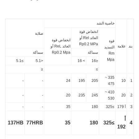
خاصية الشد
انخفاض قوة
صلابة
العائد Rel أو
انخفاض قوة
قوة
Rp0.2 MPa
علامة
العائد ReL أو
التمديد
سماكة
Rp0.2 Mpa
سماكة
Rm
Mpa
≥5.1
<5.1
> 16
≤16
≤
≥
335 ~
-
-
24
195
205
10
475
410 ~
-
-
20
235
245
20
530
أ 179
≥325
180
35
-
-
أ
137HB
77HRB
35
180
≥325
192