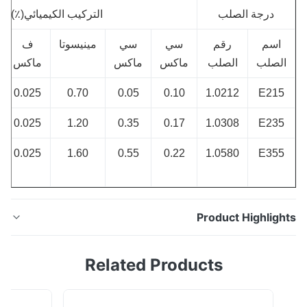
درجة الصلب
التركيب الكيميائي(٪):
اسم
رقم
سي
سي
مينيسوتا
ف
S
لصلب
الصلب
ماكس
ماكس
ماكس
ماك
.025
0.025
0.70
0.05
0.10
1.0212
E215
.025
0.025
1.20
0.35
0.17
1.0308
E235
.025
0.025
1.60
0.55
0.22
1.0580
E355
Product Highligh
أنبوب فولاذي مرجل ASTM A210 Gr A من الدرجة C للتبادل
Related Products
لحراري لمحطة توليد الطاقة وتوليد الحرارة التفاصيل: المعيار:
ASTM A192 / SA192SMLS الحجم: (مم) أبعاد الإخراج: 12.7
مم - 114.3 مم سمك الجدار: 0.8 مم - 15 مم الطول: ثابت (6