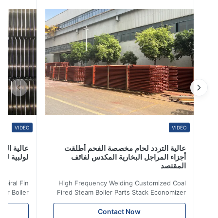
م ، 9 م ، 12،24 م) أو الطول العادي (5-12 م) وصف: ASTM
ASTM A192 A192SMLS أنا...
VIDEO
VIDEO
عالية التردد لحام مخصصة الفحم أطلقت
عالية التردد ل
أجزاء المراجل البخارية المكدس لفائف
لولبية لنقل الح
المقتصد
iler Spiral Fin
High Frequency Welding Customized Coal
ransfer Boiler
Fired Steam Boiler Parts Stack Economizer
nomizer is the
Coil Boiler economizer Boiler Economizer is
e that helps to
the energy improving device that helps to
Contact Now