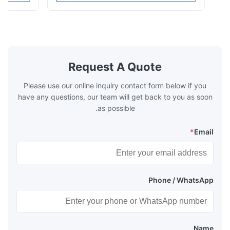
n by saving the
reduce the cost of operation by saving the
Boiler tends to
fuel. The economizer in Boiler tends to
 efficient. In
make the system more energy efficient. In
s are generally
boilers, economizers are generally
with the fluid,
designed to exchange heat with the fluid,
xhaust from the
generally water. The exhaust from the
the temperature
boilers is generally in the temperature
Request A Quote
 so there are a
range of 200°C – 250°C, so there
huge
Please use our online inquiry contact form below if you
have any questions, our team will get back to you as soon
as possible.
*
Email
Phone / WhatsApp
Name