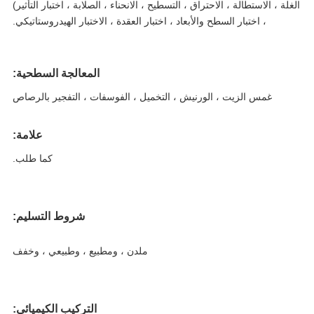
لة ، الاستطالة ، الاحتراق ، التسطيح ، الانحناء ، الصلابة ، اختبار التأثير)
، اختبار السطح والأبعاد ، اختبار العقدة ، الاختبار الهيدروستاتيكي.
المعالجة السطحية:
غمس الزيت ، الورنيش ، التخميل ، الفوسفات ، التفجير بالرصاص
علامة:
كما طلب.
شروط التسليم:
ملدن ، ومطبيع ، وطبيعي ، وخفف
التركيب الكيميائي: