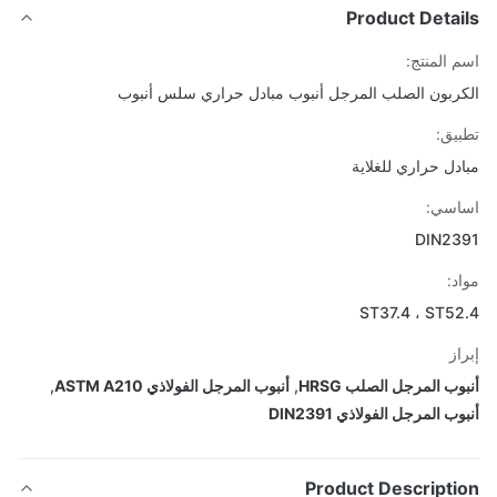
Product Detai
 المنتج:
ربون الصلب المرجل أنبوب مبادل حراري سلس أنبوب
يق:
دل حراري للغلاية
اسي:
DIN23
د:
ST37.4 ، ST5
از
وب المرجل الصلب HRSG
,
أنبوب المرجل الفولاذي ASTM A210
,
ب المرجل الفولاذي DIN2391
Product Descripti