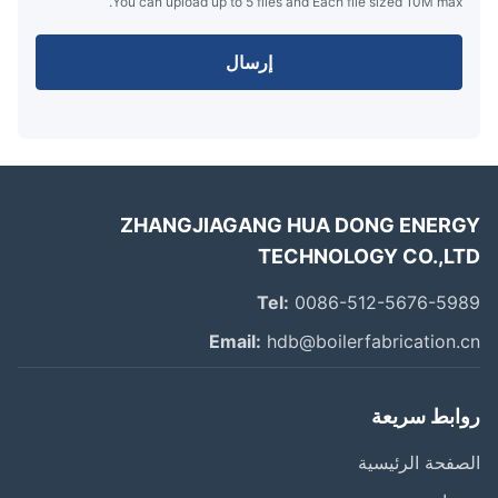
You can upload up to 5 files and Each file sized 10M max.
إرسال
ZHANGJIAGANG HUA DONG ENER
TECHNOLOGY CO.,L
Tel:
0086-512-5676-59
Email:
hdb@boilerfabrication.
ابط سريعة
فحة الرئيسية