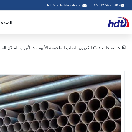
hdb@boilerfabrication.cn
86-512-5676-5989
الصفحة
المنتجات
Cs الكربون الصلب الملحومة الأنبوب
الأنبوب الملدّن المسحوب على ال