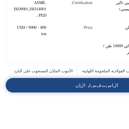
ن (البر
Certification:
ASME,
ئيسي)
ISO9001,ISO14001
, PED
800 - 9000 USD /
Price:
ton
حوالي 10000 طن /
يب الفولاذية الملحومة اللولبية
الأنبوب الملدّن المسحوب على البارد
ا
ل
ا
س
ت
ف
س
ا
ر
ا
ل
آ
ن