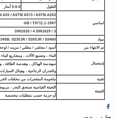
الطول
5.8-6 أمتار
 A53 / ASTM A573 / ASTM A283 /
اساسي
GB / T9711.1-1997
DIN1629 / 4 DIN1629 / 3
مواد
345B، S235JR / S355JR / SS400
تم الانتهاء من
أسود / مجلفن / مطلي / مزيت / لوحة ،
البناء ، وتصنيع الآلات ، ومشاريع البنا
إستعمال
س
هندسة الهياكل ، وهندسة الطاقة ، وم
والجدران الزجاجية ، وهيكل السيارات ،
تقنية
ملحومة المتفجرات من مخلفات الحر
التعبئة القياسية تستحق البحر ، مربو
التعبئة
أو حزمة حسب متطلبات مخصصة