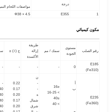
درجة
مواصفات اللحام النمو
Φ38 × 4.5
E355
1
مكون كيميائي
طريقة
مستوى
رقم الصلب
سمك / مم
إزالة
ج (٪) ≤
سي
الجودة
الأكسدة
E185
-
-
-
-
0
(Fe310)
ن
أ
-
0.22
-
≤16
ب
-
0.17
40
> 16-25
ه
0.20
40
E235
≤40
شمال
0.17
40
(Fe360)
> 40
شرق
0.20
40
ج
شمال
0.17
40