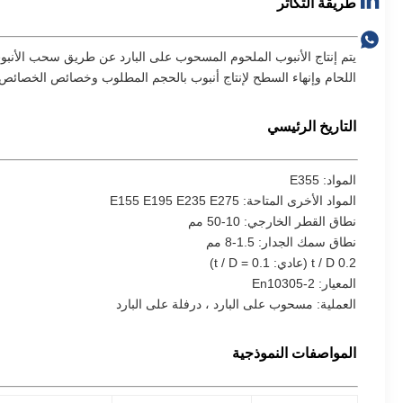
طريقة التكاثر
اللحام وإنهاء السطح لإنتاج أنبوب بالحجم المطلوب وخصائص الخصائص ا
التاريخ الرئيسي
المواد: E355
المواد الأخرى المتاحة:
E155 E195 E235 E275
نطاق القطر الخارجي: 10-50 مم
نطاق سمك الجدار: 1.5-8 مم
t / D 0.2 (عادي: t / D = 0.1)
المعيار: En10305-2
العملية: مسحوب على البارد ، درفلة على البارد
المواصفات النموذجية