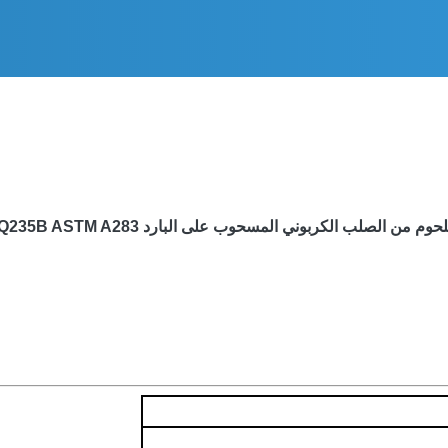
م من الصلب الكربوني المسحوب على البارد Q235B ASTM A283 درجة أ