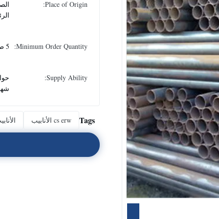
Place of Origin:
الصي
الر
Minimum Order Quantity:
5 طن
Supply Ability:
شهر
Tags
cs erw الأنابيب
الأناب