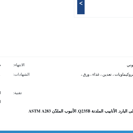
>
وني
الانتهاء:
ص
روكيماويات ، تعدين ، غذاء ، ورق ،
الشهادات:
،
تقنية:
ا
ا
 البارد
الأنابيب الملدنة Q235B
الأنبوب الملدّن ASTM A283
,
,