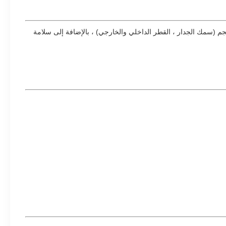
لمقاومة الكهربائية (ERW) ، وخلال هذه العملية يتم التحكم في الحجم (سمك الجدار ، القطر الداخلي والخارجي) ، بالإضافة إلى سلامة