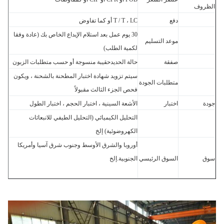
ظروف
دفع
T / T ، LC أو كما تفاوض
30 يوم عمل بعد استلام الإيداع الخاص بك (عادة وفقا
موعد التسليم
لكمية الطلب)
صفقة
حالة الحديدحقيبة منسوجة أو حسب متطلبات الزبون
سيتم تزويد شهادة اختبار المطحنة بالشحنة ، ويكون
متطلبات الجودة
فحص الجزء الثالث مقبولاً
ة
اختبار
الأشعة السينية ، اختبار الحجم ، اختبار الطول
التحليل الكيميائي (التحليل الطيفي للانبعاثات
الكهروضوئية) إلخ
أوروبا والشرق الأوسط وجنوب شرق آسيا وأمريكا
ق
السوق الرئيسي
الجنوبية.إلخ