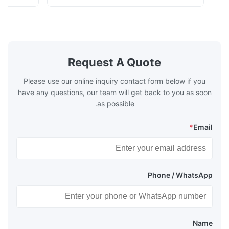
Boiler tends to
fuel. The economizer in Boiler tends to
 efficient. In
make the system more energy efficient. In
s are generally
boilers, economizers are generally
with the fluid,
designed to exchange heat with the fluid,
xhaust from the
generally water. The exhaust from the
the temperature
boilers is generally in the temperature
Request A Quote
 so there are a
range of 200°C – 250°C, so there
huge
Please use our online inquiry contact form below if you
have any questions, our team will get back to you as soon
as possible.
*
Email
Phone / WhatsApp
Name