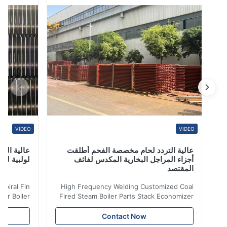
منشار درجة API 5L PSL1 PSL2 x42، x46، x52، x56، x60
مواد Q235 ، Q345 ، St37 ، St37-2 ...
VIDEO
VIDEO
عالية التردد لحام مخصصة الفحم أطلقت
عالية التردد ل
أجزاء المراجل البخارية المكدس لفائف
لولبية لنقل الح
المقتصد
iler Spiral Fin
High Frequency Welding Customized Coal
ransfer Boiler
Fired Steam Boiler Parts Stack Economizer
nomizer is the
Coil Boiler economizer Boiler Economizer is
e that helps to
the energy improving device that helps to
Contact Now
n by saving the
reduce the cost of operation by saving the