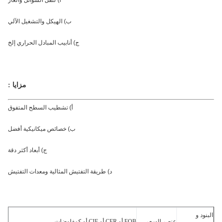
أ) لنقل السوائل والغاز
ب) الهيكل والتشغيل الآلي
ج) أنابيب المبادل الحراري إلخ
مزايا :
أ) تشطيب السطح المتفوق
ب) خصائص ميكانيكية أفضل
ج) أبعاد أكثر دقة
د) طريقة التفتيش المثالية ومعدات التفتيش
ود و
عنصر السعر
FOB أو CFR أو CIF أو كمفاوضات