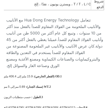
وط
T / T ، L / C ، ويسترن يونيون ، نقدًا ، إلخ
فع
تتعامل Hua Dong Energy Technology مع الأنابيب
الأنابيب الملحومة من الفولاذ المقاوم للصدأ بالفعل منذ أكثر
من 10 سنوات ، وتبيع كل عام أكثر من 5000 طن من أنابيب
وأنابيب الفولاذ المقاوم للصدأ.عميلنا يغطي بالفعل أكثر من 45
لة.كان عرض الأنابيب والأنابيب غير الملحومة المصنوعة من
الفولاذ المقاوم للصدأ يستخدم في التعدين والطاقة
والبتروكيماويات والصناعات الكيماوية ومصنع الأغذية ومصنع
الورق وصناعة الغاز والسوائل إلخ.
1.OD (القطر الخارجي):
15.9 ملم إلى 406.4 ملم
2.WT (سمك الجدار):
0.89 مم إلى 5 مم
3.الطول :
حسب متطلبات الزبون
4.المعايير:
ASTM A312 ؛ASTM A269 ؛ASTM A789 ؛ASTM A790 إلخ