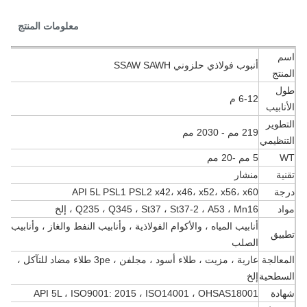
معلومات المنتج
م
أنبوب فولاذي حلزوني SSAW SAWH
نتج
ل
6-12 م
نابيب
طوير
219 مم - 2030 مم
نظيمي
5 مم -20 مم
ية
منشار
جة
API 5L PSL1 PSL2 x42، x46، x52، x56، x60
د
Q235 ، Q345 ، St37 ، St37-2 ، A53 ، Mn16 ، إلخ
أنابيب المياه ، والأكوام الفولاذية ، وأنابيب النفط والغاز ، وأنابيب
بيق
الصلب
عالجة
عارية ، مزيت ، طلاء أسود ، مجلفن ، 3pe طلاء مضاد للتآكل ،
سطحية
إلخ
ادة
API 5L ، ISO9001: 2015 ، ISO14001 ، OHSAS18001