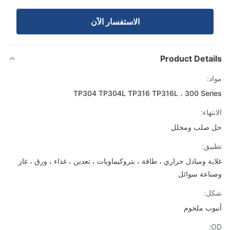
الاستفسار الآن
Product Detai
د:
TP304 TP304L TP316 TP316L ، 300 Ser
تهاء:
 صلب ومخلل
يق:
ية ومبادل حراري ، طاقة ، بتروكيماويات ، تعدين ، غذاء ، ورق ، غاز
اعة سوائل
ل:
وب ملحوم