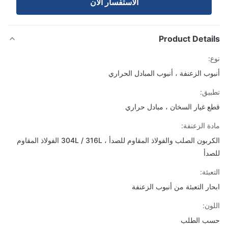
الاستفسار الآن
Product Detai
:
وب الزعنفة ، أنبوب المبادل الحراري
يق:
 غيار السخان ، مبادل حراري
ة الزعنفة:
الكربون الصلب والفولاذ المقاوم للصدأ ، 304L / 316L الفولاذ المقاوم
دأ
بئة:
ار التعبئة من أنبوب الزعنفة
ون:
ب الطلب