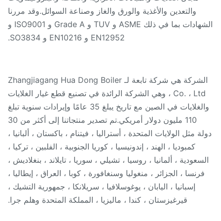
والتعدين والأغذية والورق والغاز وصناعة السوائل.وقد مررنا
الشهادات بما في ذلك ASME و TUV و Grade A و ISO9001 و
EN12952 و EN10216 و SO3834.
الشركة هي شركة تابعة لـ Zhangjiagang Hua Dong Boiler
Co. ، Ltd ، وهي الشركة الرائدة في تصنيع قطع غيار الغلايات
والغلايات في الصين مع تاريخ يبلغ 35 عامًا وإيرادات سنوية تبلغ
110 مليون دولار أمريكي.تم تصدير منتجاتنا إلى أكثر من 30
ة مثل الولايات المتحدة ، أستراليا ، فيتنام ، باكستان ، ألبانيا ،
كمبوديا ، الهند ، إندونيسيا ، كوريا الجنوبية ، الفلبين ، تركيا ،
سعودية ، ألمانيا ، روسيا ، تشيلي ، سوريا ، تايلاند ، بنغلاديش ،
فرنسا ، الجزائر ، منغوليا وسنغافورة ، كوبا ، العراق ، إيطاليا ،
إسبانيا ، اليابان ، يوغوسلافيا ، سريلانكا ، جمهورية التشيك ،
قيرغيزستان ، كندا ، ماليزيا ، المملكة المتحدة وهلم جرا.