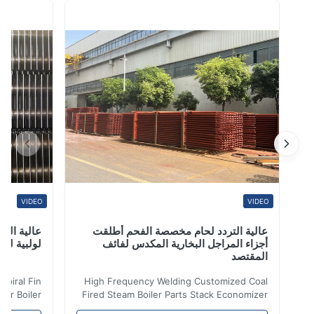
العالية ، مثل المبادل الحراري للغلاية مع ظروف استخدام
لأنبوب المزعنف ، ودرجة الحرارة العالية والضغط العالي وفي
جو تآكل ، وهذا يتطلب ...
VIDEO
VIDEO
عالية التردد لحام مخصصة الفحم أطلقت
عالية التردد ل
أجزاء المراجل البخارية المكدس لفائف
لولبية لنقل الح
المقتصد
iler Spiral Fin
High Frequency Welding Customized Coal
ransfer Boiler
Fired Steam Boiler Parts Stack Economizer
nomizer is the
Coil Boiler economizer Boiler Economizer is