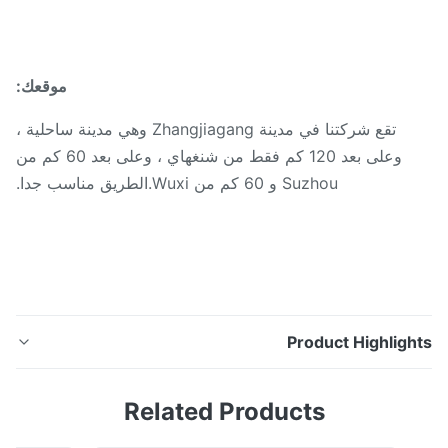
موقعك:
تقع شركتنا في مدينة Zhangjiagang وهي مدينة ساحلية ،
وعلى بعد 120 كم فقط من شنغهاي ، وعلى بعد 60 كم من
Suzhou و 60 كم من Wuxi.الطريق مناسب جدا.
Product Highligh
تعميم أنابيب مميعة المرجل المقتصد أنابيب الزعانف مكون
Related Products
مرجل مقدمة المنتج الأنبوب ذو الزعانف كعنصر نقل الحرارة ،
والعمل طويل الأمد في حالة غاز المداخن ذات درجة الحرارة