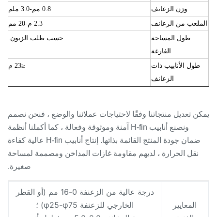
وزن الزعانف
0.8 مم
-3.0 ملم
ملعب من الزعانف
2.3 م
-20 مم
طول المساحة
حسب طلب الزبون.
الفارغة
طول الأنابيب ذات
≤23 م
الزعانف
ن تعديل منتجاتنا وفقًا لاحتياجات عملائنا والوضع ، فنحن نصمم
ونصنع أنابيب H-fin آمنة وموثوقة وفعالة ، كما أكملنا أنظمة
ضمان جودة المنتج القائمة بذاتها. إنتاج أنابيب H-fin عالية كفاءة
نقل الحرارة ، لديهم مقاومة غازات المداخن ومصممة لمساحة
صغيرة.
درجة عالية من الزعنفة 0-16 مم (أو القطر
المعايير
الخارجي للزعنفة φ25-φ75) ؛