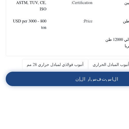
ين
Certification:
ASTM, TUV, CE,
ISO
800 - 3000 USD per
Price:
ton
حوالي 12000 طن
يا
نبوب المبادل الحراري
أنبوب فولاذي لمبادل حراري 28 مم
ا
ل
ا
س
ت
ف
س
ا
ر
ا
ل
آ
ن