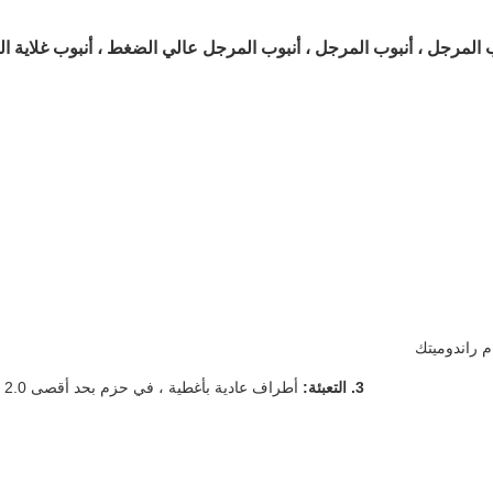
ب المرجل ، أنبوب المرجل ، أنبوب المرجل عالي الضغط ، أنبوب غلاية 
3. التعبئة:
أطراف عادية بأغطية ، في حزم بحد أقصى 2.0 متر ، مربوطة بشرائط معدنية في 4 أماكن كحد أدنى أو طلبات العملاء