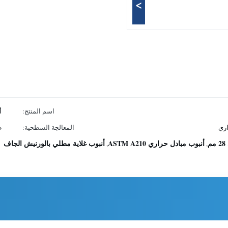
>
اسم المنتج:
أ
اري
المعالجة السطحية:
ط
أنبوب مبادل حراري ASTM A210
أنبوب غلاية مطلي بالورنيش الجاف
,
,