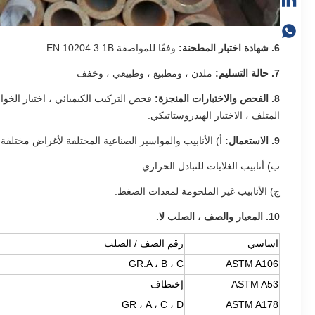
6. شهادة اختبار المطحنة:
وفقًا للمواصفة EN 10204 3.1B
7. حالة التسليم:
ملدن ، ومطبيع ، وطبيعي ، وخفف
8. الفحص والاختبارات المنجزة:
فحص التركيب الكيميائي ، اختبار الخواص ا
المتلف ، الاختبار الهيدروستاتيكي.
9. الاستعمال:
أ) الأنابيب والمواسير الصناعية المختلفة لأغراض مختلفة.
ب) أنابيب الغلايات للتبادل الحراري.
ج) الأنابيب غير الملحومة لمعدات الضغط.
10. المعيار والصف ، الصلب لا.
اساسي
رقم الصف / الصلب
GR.A ، B ، C
ASTM A106
ASTM A53
إختطاف
GR ، A ، C ، D
ASTM A178