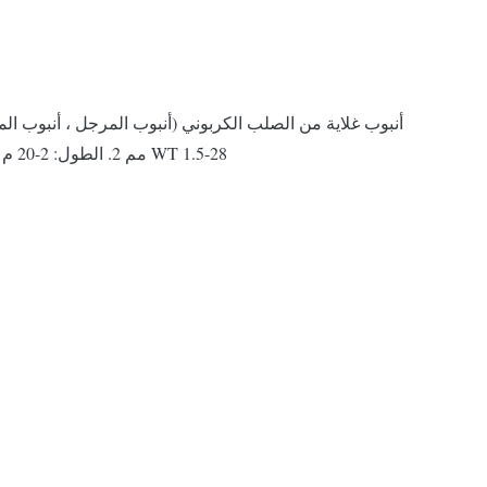
WT 1.5-28 مم 2. الطول: 2-20 م عشوائي أو ثابت. مثل 5.8 م ثابت ، 6 م ثابت ، 5-7 م راندوميتك 3. التعبئة: أطراف عادية بأغطية ، في ح...