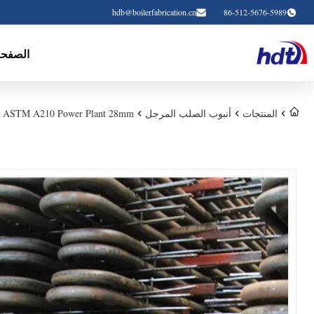
hdb@boilerfabrication.cn
86-512-5676-5989
الصفحة
المنتجات
أنبوب الصلب المرجل
ASTM A210 Power Plant 28mm أنبوب مبادل حراري فولاذي ، يستخدم على نطاق واسع وآمن