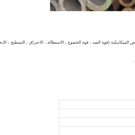
لميكانيكية (قوة الشد ، قوة الخضوع ، الاستطالة ، الاحتراق ، التسطيح ، الانحناء ، 