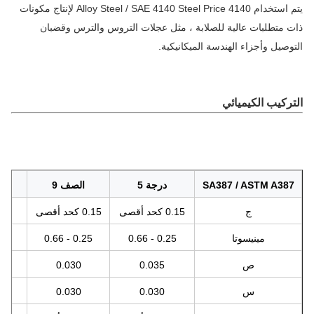
يتم استخدام 4140 Alloy Steel / SAE 4140 Steel Price لإنتاج مكونات
 متطلبات عالية للصلابة ، مثل عجلات التروس والترس وقضبان
وصيل وأجزاء الهندسة الميكانيكية.
ركيب الكيميائي
SA387 / ASTM A38
درجة 5
الصف 9
الصف 11
ج
0.15 كحد أقصى
0.15 كحد أقصى
0.04 - 0.17
مينيسوتا
0.25 - 0.66
0.25 - 0.66
0.35 - 0.73
ص
0.035
0.030
.035
س
0.030
0.030
.035