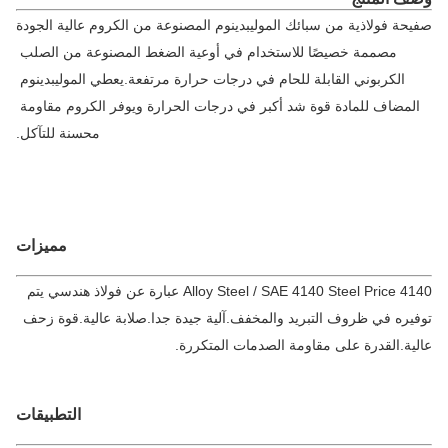
صفيحة فولاذية من سبائك الموليبدينوم المصنوعة من الكروم عالية الجودة 
مصممة خصيصًا للاستخدام في أوعية الضغط المصنوعة من الصلب 
الكربوني القابلة للحام في درجات حرارة مرتفعة.يعطي الموليبدينوم 
المضاف للمادة قوة شد أكبر في درجات الحرارة ويوفر الكروم مقاومة 
محسنة للتآكل.
مميزات
4140 Alloy Steel / SAE 4140 Steel Price عبارة عن فولاذ هندسي يتم
يره في ظروف التبريد والمخفف.آلية جيدة جدا.صلابة عالية.قوة زحف
ية.القدرة على مقاومة الصدمات المتكررة.
التطبيقات