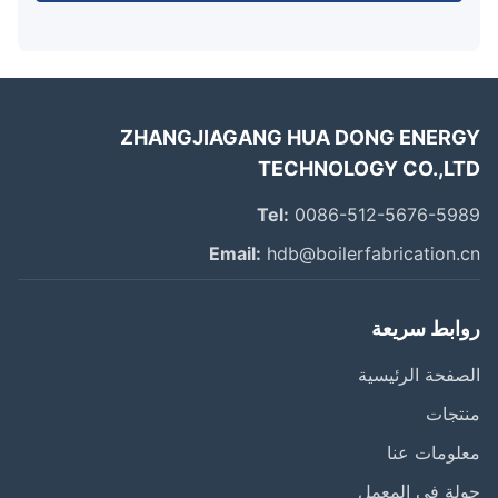
ZHANGJIAGANG HUA DONG ENER
TECHNOLOGY CO.,L
Tel:
0086-512-5676-59
Email:
hdb@boilerfabrication.
ابط سريعة
فحة الرئيسية
تجات
ومات عنا
ة في المعمل