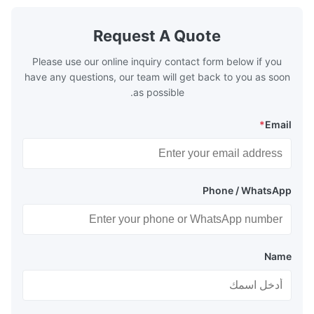
with the fluid,
designed to exchange heat with the fluid,
xhaust from the
generally water. The exhaust from the
the temperature
boilers is generally in the temperature
Request A Quote
 so there are a
range of 200°C – 250°C, so there
huge
Please use our online inquiry contact form below if you
have any questions, our team will get back to you as soon
as possible.
*
Email
Phone / WhatsApp
Name