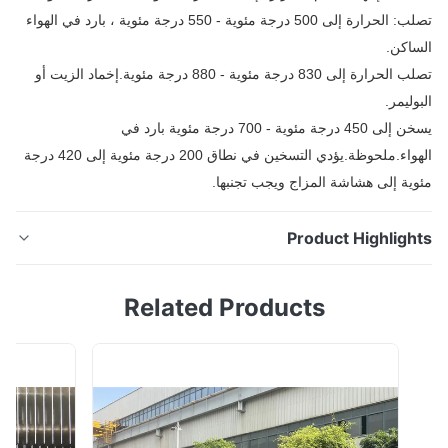
تصلب: الحرارة إلى 500 درجة مئوية - 550 درجة مئوية ، بارد في الهواء
اكن.
تصلب الحرارة إلى 830 درجة مئوية - 880 درجة مئوية.إخماد الزيت أو
ليمر.
يسخن إلى 450 درجة مئوية - 700 درجة مئوية بارد في
الهواء.ملحوظة.يؤدي التسخين في نطاق 200 درجة مئوية إلى 420 درجة
ية إلى هشاشة المزاج ويجب تجنبها.
Product Highligh
المدرفلة على البارد سبائك الصلب المدرفلة على الساخن SA
Related Products
387 / A 387 المرجل لوحة الصلب / ورقة وصف المنتج
صفيحة فولاذية من سبائك الموليبدينوم المصنوعة من الكروم
عالية الجودة مصممة خصيصًا للاستخدام في أوعية الضغط
لمصنوعة من الصلب الكربوني القابلة للحام في درجات حرارة
مرتفعة.يعطي الموليبدينوم المضاف للم...