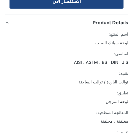
الاستفسار الآن
Product Detai
 المنتج:
ة سبائك الصلب
اسي:
AISI ، ASTM ، BS ، DIN ، 
ة:
لت الباردة / توالت الساخنة
يق:
ة المرجل
عالجة السطحية:
فنة ، مجلفنة
ض: