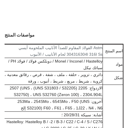
مواصفات المنتج
Astm الفولاذ المقاوم للصدأ الأنابيب الملحومة أيسي
 المنتج
304316304l 316l Ss لحام الأنابيب / الأنبوب
Monel / Inconel / Hastelloy / دوبلكس فولاذ / فولاذ PH /
د
سبائك نيكل
دائري ، تزوير ، حلقة ، ملف ، شفة ، قرص ، رقائق معدنية ،
ل
كروية ، شريط ، مربع ، شريط ، أنبوب ، ورقة
الازدواج: 2205 (UNS S31803 / S32205) ، 2507 (UNS
S32750) ، UNS S32760 (Zeron 100) ، 2304،904L
آخرون: 253Ma ، 254SMo ، 654SMo ، F50 (UNS
S32100) F60 ، F61 ، F65 ، 1J22 ، N4 ، N6 إلخ
أشابة: سبيكة 20/28/31 ؛
Hastelloy: Hastelloy B / -2 / B-3 / C22 / C-4 / S / C276