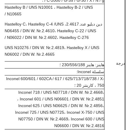
/ C-2000 / G-35 / G-30 / X / N / g ؛
Hastelloy B / UNS N10001 ، Hastelloy B-2 /
UNS
N10665 /
دين دبليو عدد.2.4617، Hastelloy C، Hastelloy C-4 /
UNS
N06455 / DIN W. Nr.2.4610، Hastelloy C-22 / UNS
N06022 / DIN W. Nr.2.4602، Hastelloy C-276 /
UNS N10276 / DIN W. Nr.2.4819، Hastelloy X / UNS
N06002 / DIN W. Nr.2.4665
جة
هاينز: هاينز 230/556/188 ؛
سلسلة Inconel:
Inconel 600/601 / 602CA / 617 / 625/713/718/738 / X-
750 ، كاربنتر 20 ؛
Inconel 718 / UNS N07718 / DIN W. Nr.2.4668،
Inconel 601 / UNS N06601 / DIN W. Nr.2.4851 ،
Inconel 625 / UNS N06625 / DIN W. Nr.2.4856،
Inconel 725 / UNS N07725، Inconel X-750 / UNS
N07750 / DIN W. Nr.2.4669، Inconel 600 / UNS
N06600 / DIN W. Nr.2.4816