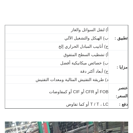
أ) لنقل السوائل والغاز
ب) الهيكل والتشغيل الآلي
يق :
ج) أنابيب المبادل الحراري إلخ
أ) تشطيب السطح المتفوق
ب) خصائص ميكانيكية أفضل
يا :
ج) أبعاد أكثر دقة
د) طريقة التفتيش المثالية ومعدات التفتيش
صر
FOB أو CFR أو CIF أو كمفاوضات
عر:
T / T ، LC أو كما تفاوض
 :