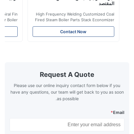
المقتصد
iler Spiral Fin
High Frequency Welding Customized Coal
ransfer Boiler
Fired Steam Boiler Parts Stack Economizer
nomizer is the
Coil Boiler economizer Boiler Economizer is
e that helps to
the energy improving device that helps to
Contact Now
n by saving the
reduce the cost of operation by saving the
Boiler tends to
fuel. The economizer in Boiler tends to
 efficient. In
make the system more energy efficient. In
s are generally
boilers, economizers are generally
with the fluid,
designed to exchange heat with the fluid,
xhaust from the
generally water. The exhaust from the
the temperature
boilers is generally in the temperature
Request A Quote
 so there are a
range of 200°C – 250°C, so there
huge
Please use our online inquiry contact form below if you
have any questions, our team will get back to you as soon
as possible.
*
Email