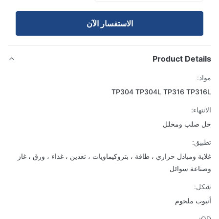
الاستفسار الآن
Product Detai
د:
TP304 TP304L TP316 TP31
تهاء:
 صلب ومخلل
يق:
ية ومبادل حراري ، طاقة ، بتروكيماويات ، تعدين ، غذاء ، ورق ، غاز
اعة سوائل
ل:
وب ملحوم