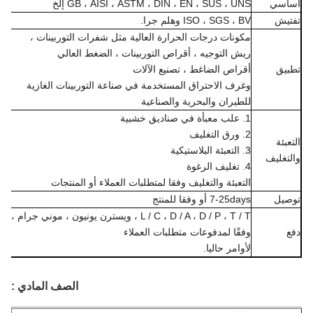
اسي
GB ، AISI ، ASTM ، DIN ، EN ، SUS ، UNS إلخ
تيش
ISO ، SGS ، BV وهلم جرا.
مكونات درجات الحرارة العالية مثل شفرات التوربينات ،
ريش التوجيه ، أقراص التوربينات ، الضغط العالي
بيق
أقراص الضاغط ، تصنيع الآلات
وغرف الاحتراق المستخدمة في صناعة التوربينات الغازية
للطيران والبحرية والصناعية
1. علب معبأة في صناديق خشبية
2. ورق التغليف
عبئة
3. التعبئة البلاستيكية
تغليف
4. تغليف الرغوة
التعبئة والتغليف وفقا لمتطلبات العملاء أو المنتجات
صيل
7-25days أو وفقا للمنتج
L / C ، D / A ، D / P ، T / T ، ويسترن يونيون ، موني جرام ،
وفقًا لمدفوعات متطلبات العملاء
لأوامر حاليا.
الصف المادي :