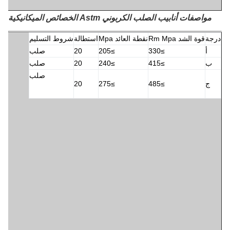
مواصفات أنابيب الصلب الكربوني Astm
الخصائص الميكانيكية
جة
قوة الشد Rm Mpa
نقطة العائد Mpa
استطالة
شروط التسليم
أ
≥330
≥205
20
صلب
ب
≥415
≥240
20
صلب
صلب
ج
≥485
≥275
20