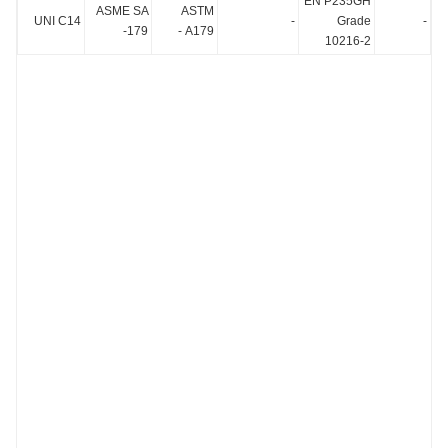
EN P235GH
ASME SA
ASTM
UNI C14
-
Grade
179-
A179 -
10216-2