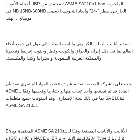
الملحومة ASME SA210a1 bon المعتمدة من IBR بأحجام الأنبوب
الخارجي بقطر "-24" وأبعاد التجويف الاسمي NB 15NB-600NB في
مومباي ، الهند.
تصدير أنابيب الصلب الكربوني وأنابيب الصلب إلى دول في جميع أنحاء
عالم بما في ذلك إيران والعراق والكويت وقطر وجنوب إفريقيا ونيجيريا
والمملكة العربية السعودية وأستراليا وكندا والمكسيك.
ب على الشركة المصنعة تقديم شهادة فحص المواد للمشتري تفيد بأن
المادة قد تم تصنيعها وأخذ عينات منها واختبارها وفحصها وفقًا لـ ASME
SA 210a1 بما في ذلك سنة الإصدار) ، وقد استوفت جميع متطلبات
ASME SA 210a1
الأنابيب والأنابيب المصنعة وفقًا لـ ASME SA 210a1 المعتمدة مع En
10204 Type 3.1 / 3.2.يتم الالتزام بـ IBR و NACE و HIC و IGC و