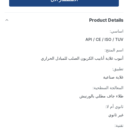
Product Detai
اسي:
API / CE / ISO / 
 المنتج:
وب غلاية أنابيب الكربون الصلب للمبادل الحراري
يق:
ية صناعية
عالجة السطحية:
ء جاف مطلي بالورنيش
ي أم لا:
 ثانوي
ة: