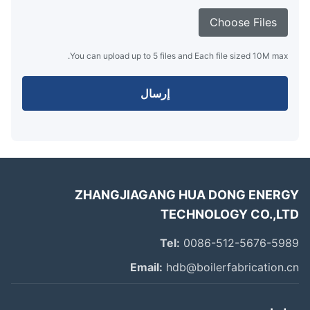
Choose Files
You can upload up to 5 files and Each file sized 10M max.
إرسال
ZHANGJIAGANG HUA DONG ENER
TECHNOLOGY CO.,L
Tel:
0086-512-5676-59
Email:
hdb@boilerfabrication.