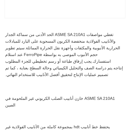
تغطي مواصفات ASME SA 210A1 الحد الأدنى من سماكة الجدار
والأنابيب الفولاذية منخفضة الكربون المسحوبة على البارد للمبادلات
الحرارية الأنبوبية والمكثفات وأجهزة نقل الحرارة المماثلة.سيتم تطوير
حجم الأنبوب الموصى به بواسطة FerroPipe عند استلام
استفسارك.يجب إرفاق طباعة أو رسم تخطيطي للجزء المطلوب
تاجه.يتم دراسة الصف والتحليل الكيميائي وحالة السطح بعناية ، كما تم
تصميم عمليات الإنتاج لتحقيق أفضل الأنابيب للاستخدام النهائي.
ASME SA 210A1 خازن أنابيب الصلب الكربوني غير الملحومة في
الصين
يحتفظ خط أنابيب hdt بمجموعة كاملة من الأنابيب الفولاذية غير