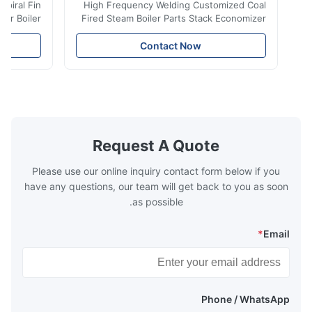
iler Spiral Fin
High Frequency Welding Customized Coal
ransfer Boiler
Fired Steam Boiler Parts Stack Economizer
nomizer is the
Coil Boiler economizer Boiler Economizer is
e that helps to
the energy improving device that helps to
Contact Now
n by saving the
reduce the cost of operation by saving the
Boiler tends to
fuel. The economizer in Boiler tends to
 efficient. In
make the system more energy efficient. In
s are generally
boilers, economizers are generally
with the fluid,
designed to exchange heat with the fluid,
xhaust from the
generally water. The exhaust from the
the temperature
boilers is generally in the temperature
Request A Quote
 so there are a
range of 200°C – 250°C, so there
huge
Please use our online inquiry contact form below if you
have any questions, our team will get back to you as soon
as possible.
*
Email
Phone / WhatsApp