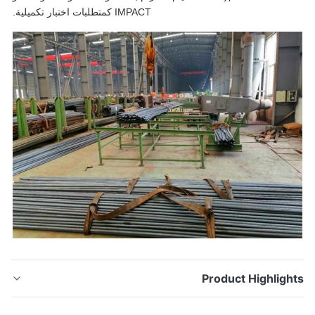
IMPACT كمتطلبات اختبار تكميلية.
Product Highligh
أنبوب فولاذي غير ملحوم ASME / أنبوب هيكل / أنبوب فولاذي