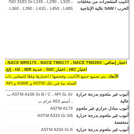
بيب المتفجرات من مخلفات
ISO 3183 Gr.L245 ، L290 ، L320 ،
SAW عالية الإنتاجية
L360 ، L390 ، L415 ، L450 ، L485
تبار إضافي:
NACE MR0175 ، NACE TM0177 ، NACE TM0284 ،
اختبار HIC ، اختبار SSC ، خدمة H2 ، IBR ، إلخ.
الأبعاد:
يتم تصنيع جميع الأنابيب وفحصها / اختبارها وفقًا للمعايير ذات
الصلة بما في ذلك ASTM و ASME و API.
وب غير ملحوم بدرجة حرارة
ASTM A106 Gr.B / C ، API 5L Gr.ب
ية
، أستم A53 غرام.ب
وب مبادل حراري غير ملحوم
ASTM A179
وب غير ملحوم بدرجة حرارة
ASTM A333 Gr.3/6
خفضة
وب غير ملحوم بدرجة حرارة
ASTM A334 Gr.6