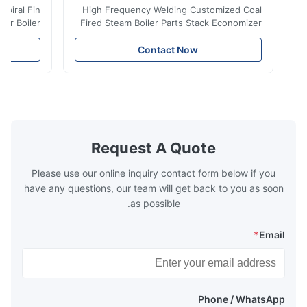
iler Spiral Fin
High Frequency Welding Customized Coal
ransfer Boiler
Fired Steam Boiler Parts Stack Economizer
nomizer is the
Coil Boiler economizer Boiler Economizer is
e that helps to
the energy improving device that helps to
Contact Now
n by saving the
reduce the cost of operation by saving the
Boiler tends to
fuel. The economizer in Boiler tends to
 efficient. In
make the system more energy efficient. In
s are generally
boilers, economizers are generally
with the fluid,
designed to exchange heat with the fluid,
xhaust from the
generally water. The exhaust from the
the temperature
boilers is generally in the temperature
Request A Quote
 so there are a
range of 200°C – 250°C, so there
huge
Please use our online inquiry contact form below if you
have any questions, our team will get back to you as soon
as possible.
*
Email
Phone / WhatsApp