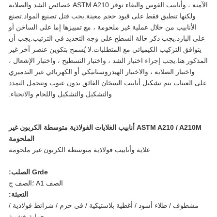
الآمنة ، وأنابيب القوس والبقاء.توفر ASTM A210 خصائص الشد والصلابة
ولكنها تنطبق فقط على قيود حجم معينة.يجب قتل تصنيع المواد.تصنع
الأنابيب من خلال عملية غير ملحومة ، مع تمييزها إما على الساخن أو
ى البارد.يجب ذكر حالة السطح على وجه التحديد في الترتيب.يجب أن
يتوافق التركيب الكيميائي مع المتطلبات.لا يُسمح بتكوين عنصر آخر غير
ذكور هنا.يجب إجراء اختبار الشد ، واختبار التسطيح ، واختبار الإشعال ،
واختبار الصلابة ، والاختبار الهيدروستاتيكي أو الكهربائي غير التدميري
ى العينات.يتم تشكيل أنابيب السخان الفائق بدون عيوب وتتحمل التمدد
والتشكيل والتشكيل واللحام والانحناء.
ASTM A210 / A210M أنابيب الغلايات الفولاذية متوسطة الكربون غير
الملحومة
غلاية وأنابيب فولاذية متوسطة الكربون غير ملحومة
Grde الصلب:
الصف A1 ؛الصف ج
التعبئة:
مشطوف / طلاء أسود / أغطية بلاستيكية / في حزم / شرائط فولاذية /
حماية خشبية