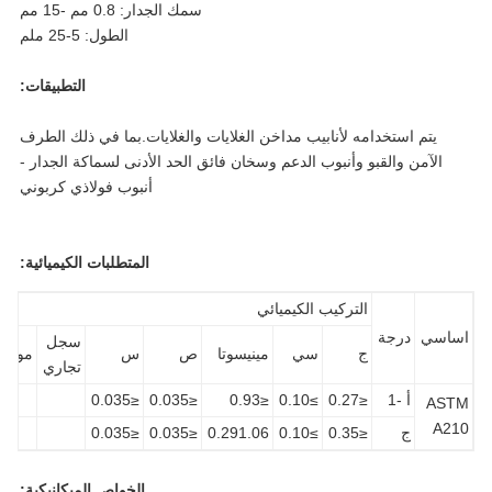
سمك الجدار: 0.8 مم -15 مم
الطول: 5-25 ملم
التطبيقات:
يتم استخدامه لأنابيب مداخن الغلايات والغلايات.بما في ذلك الطرف
الآمن والقبو وأنبوب الدعم وسخان فائق الحد الأدنى لسماكة الجدار -
أنبوب فولاذي كربوني
المتطلبات الكيميائية:
التركيب الكيميائي
اسي
درجة
سجل
ج
سي
مينيسوتا
ص
س
مو
النحاس
تجاري
أ -1
≤0.27
≥0.10
≤0.93
≤0.035
≤0.035
AS
A2
ج
≤0.35
≥0.10
0.291.06
≤0.035
≤0.035
الخواص الميكانيكية: