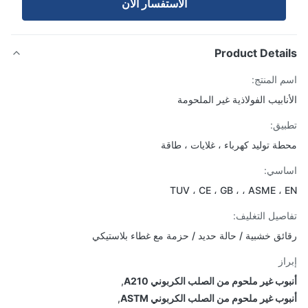
الاستفسار الآن
Product Detai
 المنتج:
نابيب الفولاذية غير الملحومة
يق:
ة توليد كهرباء ، غلايات ، طاقة
اسي:
TUV ، CE ، GB ، ، ASME ،
صيل التغليف:
ئق خشبية / حالة حديد / حزمة مع غطاء بلاستيكي
از
وب غير ملحوم من الصلب الكربوني A210
,
وب غير ملحوم من الصلب الكربوني ASTM
,