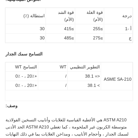
قوة الغلة
قوة الشد
جة
استطالة (٪)
(الأم)
(الأم)
30
≥415
≥255
30
≥485
≥275
التسامح سمك الجدار
التطوير التنظيمي
WT
التسامح WT
+20٪ ، - 0٪
/
<= 38.1
ASME SA-2
+20٪ ، - 0٪
/
> 38.1
وصف:
ASTM A210 هي الأغطية القياسية للغلايات وأنابيب التسخين الفولاذية
متوسطة الكربون غير الملحومة ، كما تغطي ASTM A210 الحد الأدنى
سمك الجدار ، وأحجام الأنابيب ، ومداخن الغلايات بما في ذلك النهايات