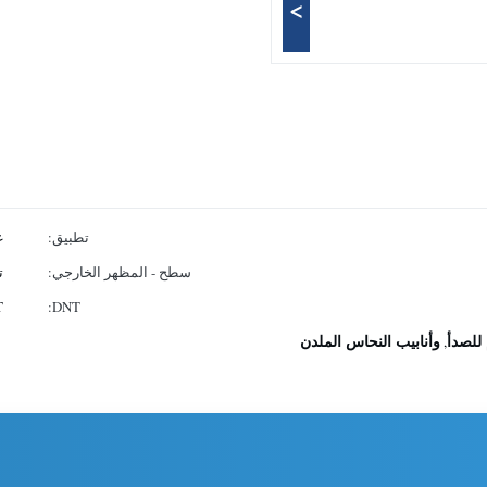
>
تطبيق:
غ
سطح - المظهر الخارجي:
ت
T
DNT:
 للصدأ
وأنابيب النحاس الملدن
,