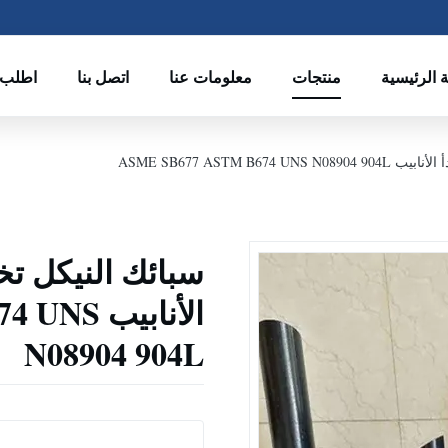
 الرئيسية
منتجات
معلومات عنا
اتصل بنا
اطلب 
ASME SB677 ASTM B
سبائك النيكل تخل
الأنابيب
N08904 904L