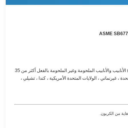
يتعامل مع الفولاذ المقاوم للصدأ الأوستنيتي ، سبائك النيكل الصلب (Hastelloy ، Monel ، Inconel ، Incoloy) الأنابيب والأنابيب الملحومة وغير الملحومة بالفعل أكثر من 35
 عملاؤنا بالفعل أكثر من 30 دولة ، مثل إيطاليا ، المملكة المتحدة ، غيرنماني ، الولايات المتحدة الأمريكية ، كندا ، تشيلي ،