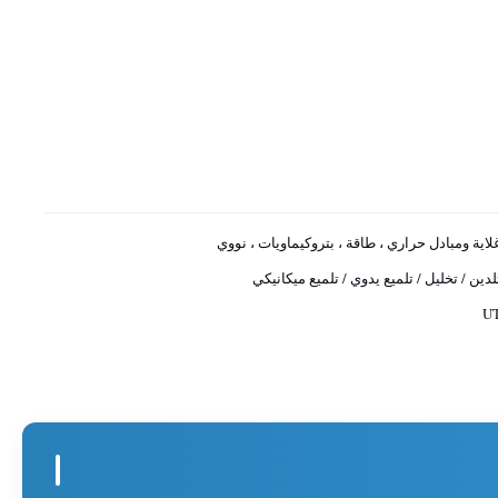
لاية ومبادل حراري ، طاقة ، بتروكيماويات ، نووي
لدين / تخليل / تلميع يدوي / تلميع ميكانيكي
U