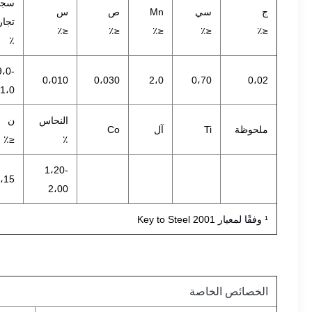
سج
ج
سي
Mn
ص
س
تجا
≤٪
≤٪
≤٪
≤٪
≤٪
٪
9،0-
0،010
0،030
2،0
0،70
0،02
1،0
النحاس
ن
ملحوظة
Ti
آل
Co
≤٪
٪
1،20-
،15
2،00
¹ وفقًا لمعيار Key to Steel 2001
الخصائص الخاصة