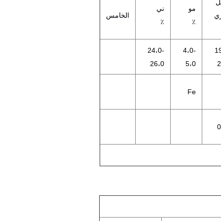
ل
مو
ني
ري
الخامس
٪
٪
24،0-
4،0-
1
26،0
5،0
2
Fe
0