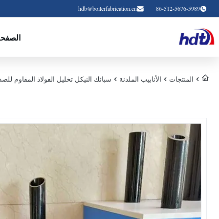
hdb@boilerfabrication.cn
86-512-5676-5989
الصفحة
المنتجات
الأنابيب الملدنة
سبائك النيكل تخليل الفولاذ المقاوم للصدأ الأنابيب 674 UNS N08904 904L