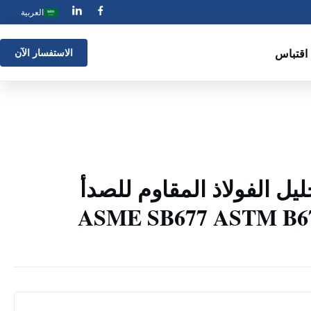
العربية
اقتباس
الاستفسار الآن
يل الفولاذ المقاوم للصدأ
 ASME SB677 ASTM B674 UNS