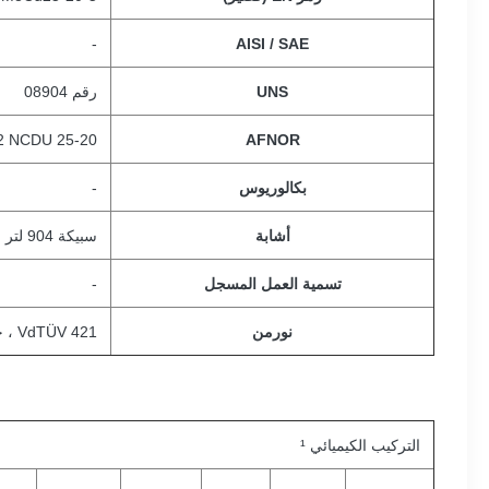
-
AISI / SAE
UNS
رقم 08904
2 NCDU 25-20
AFNOR
بكالوريوس
-
أشابة
سبيكة 904 لتر
تسمية العمل المسجل
-
نورمن
VdTÜV 421 ، خياطة 400
التركيب الكيميائي ¹