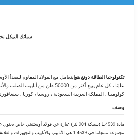
سبائك النيكل تخليل الفولاذ ا
تكنولوجيا الطاقة دونغ هوا
كولومبيا ، المملكة العربية السعودية ، روسيا ، كوريا ، سنغافورة ، 
وصف
مادة 1.4539 (سبيكة 904 لتر) عبارة عن فولاذ أوستنيتي خاص يحتوي على نسبة عالية من الموليبدينوم بالإضافة إلى إضافة النحاس ومحتوى منخفض للغاية من الكربون.
مجموعة منتجاتنا في 1.4539 هي الأنابيب والأنابيب والتجهيزات والفلانشات والملحقات.