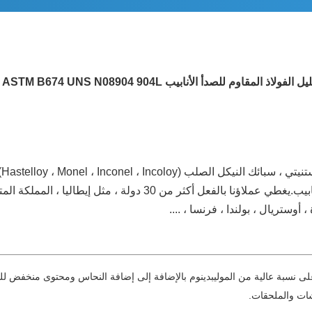
لمقاوم للصدأ الأنابيب ASME SB677 ASTM B674 UNS N08904 904L
عامًا ، كل عام يبيع أكثر من 50000 طن من أنابيب الصلب والأنابيب.يغطي
أوستريال ، بولندا ، فرنسا ، ....