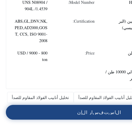
UNS N08904 /
Model Number:
H
904L /1.4539
ن (البر
Certification:
ABS,GL,DNV,NK,
ئيسي)
PED,AD2000,GOS
T, CCS, ISO 9001-
2008
800 - 9000 USD /
Price:
ton
حوالي 10000 طن /
يل أنابيب الفولاذ المقاوم للصدأ
تخليل أنابيب الفولاذ المقاوم للصدأ
ا
ل
ا
س
ت
ف
س
ا
ر
ا
ل
آ
ن