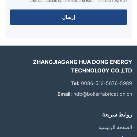
You can upload up to 5 files and Each file sized 10M max.
إرسال
ZHANGJIAGANG HUA DONG ENER
TECHNOLOGY CO.,L
Tel:
0086-512-5676-59
Email:
hdb@boilerfabrication.
ابط سريعة
فحة الرئيسية