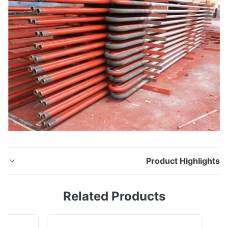
Product Highligh
لب ، سبائك الصلب غير الملحومة للأنابيب للغلايات ، محمص
Related Products
البخار ، ASTM A213 / ASME SA213 T1 T11 T12 تكنولوجيا
الطاقة دونغ هواcan supply huge qty of Cr-Mo Alloy
seamless pipe and tube , and export more than 30