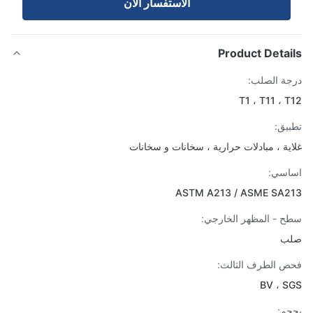
الاستفسار الآن
Product Detai
ة الصلب:
T1 ، T11 ، 
يق:
ية ، مبادلات حرارية ، سخانات و سخانات
اسي:
ASTM A213 / ASME SA2
 - المظهر الخارجي:
ب
 الطرف الثالث:
BV ، 
م: