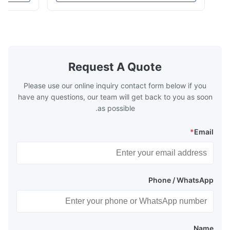
n by saving the
reduce the cost of operation by saving the
Boiler tends to
fuel. The economizer in Boiler tends to
 efficient. In
make the system more energy efficient. In
s are generally
boilers, economizers are generally
with the fluid,
designed to exchange heat with the fluid,
xhaust from the
generally water. The exhaust from the
the temperature
boilers is generally in the temperature
Request A Quote
 so there are a
range of 200°C – 250°C, so there
huge
Please use our online inquiry contact form below if you
have any questions, our team will get back to you as soon
as possible.
*
Email
Phone / WhatsApp
Name