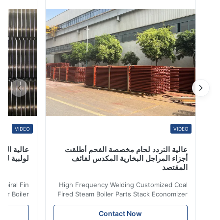
countries . يمكن توريد الكمية الضخمة من الأنابيب والأنابيب
غير الملحومة Cr-Mo Alloy ، وتصدير ...
VIDEO
VIDEO
عالية التردد لحام مخصصة الفحم أطلقت
عالية التردد ل
أجزاء المراجل البخارية المكدس لفائف
لولبية لنقل الح
المقتصد
iler Spiral Fin
High Frequency Welding Customized Coal
ransfer Boiler
Fired Steam Boiler Parts Stack Economizer
nomizer is the
Coil Boiler economizer Boiler Economizer is
e that helps to
the energy improving device that helps to
Contact Now