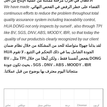
الأعطال في أقرب مرحلة ممكنة من عملية الإنتاج من أجل
القضاء على خطر الرفض في الفحص النهائي.
We have made
continuous efforts to reduce the problem throughout total
quality assurance system including traceability control,
HUA DONG not only inspects by ourself , also through T
like BV, SGS, DNV, ABS, MOODY, IBR, so that today the
quality of our productsis clearly recognized by our client.
قد بذلنا جهودًا متواصلة للحد من المشكلة من خلال نظام ضمان
الجودة الشامل بما في ذلك التحكم في التتبع ، لا تقوم HUA
DONG بفحص أنفسنا فقط ، ولكن أيضًا من خلال TPI مثل BV ،
SGS ، DNV ، ABS ، MOODY ، IBR ، بحيث تكون جودة
منتجاتنا اليوم معترف بها بوضوح من قبل عملائنا.
كربون
Chromiun
درجة
ستانلس ستيل
دوبلكس
نحاس
التيتان