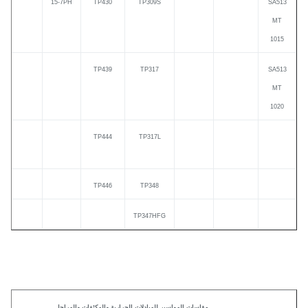
15-7PH
TP430
TP309S
SA51
MT
1015
TP439
TP317
SA51
MT
1020
TP444
TP317L
TP446
TP348
TP347HFG
مقاسات المواسير للمبادلات الحرارية والمكثفات والمراجل