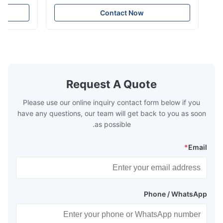
nomizer is the
Coil Boiler economizer Boiler Economizer is
e that helps to
the energy improving device that helps to
Contact Now
n by saving the
reduce the cost of operation by saving the
Boiler tends to
fuel. The economizer in Boiler tends to
 efficient. In
make the system more energy efficient. In
s are generally
boilers, economizers are generally
with the fluid,
designed to exchange heat with the fluid,
xhaust from the
generally water. The exhaust from the
the temperature
boilers is generally in the temperature
Request A Quote
 so there are a
range of 200°C – 250°C, so there
huge
Please use our online inquiry contact form below if you
have any questions, our team will get back to you as soon
as possible.
*
Email
Phone / WhatsApp