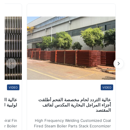
كربوني ملحوم للهيكل الميكانيكي أنبوب من الصلب الكربوني
اسم أنبوب من الصلب الكربوني Techique مسحوب على البارد
اساسي GB / T8162 و GB / T8163 و GB / T3094 و ASTM
A 500 و ASTM A 501 و ASTM A 519 و JIS ...
VIDEO
VIDEO
عالية التردد لحام مخصصة الفحم أطلقت
عالية التردد ل
أجزاء المراجل البخارية المكدس لفائف
لولبية لنقل الح
المقتصد
iler Spiral Fin
High Frequency Welding Customized Coal
ransfer Boiler
Fired Steam Boiler Parts Stack Economizer