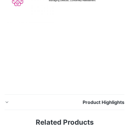
Product Highligh
Q235 أنابيب الصلب الكربوني الملحومة Gb / t8162 جدار
Related Products
سميك للهيكل الميكانيكي GB / T8162 Q235 أنبوب فولاذي