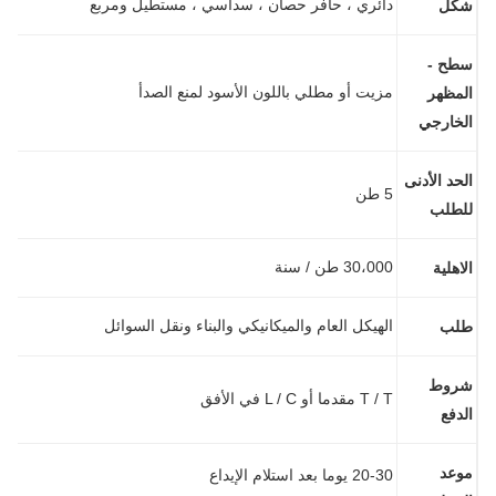
دائري ، حافر حصان ، سداسي ، مستطيل ومربع
ل
ح -
مزيت أو مطلي باللون الأسود لمنع الصدأ
مظهر
خارجي
حد الأدنى
5 طن
طلب
30،000 طن / سنة
هلية
الهيكل العام والميكانيكي والبناء ونقل السوائل
ب
وط
T / T مقدما أو L / C في الأفق
دفع
عد
20-30 يوما بعد استلام الإيداع