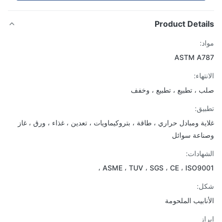
Product Detai
د:
ASTM A7
تهاء:
 ، تطبيع ، تطبيع ، وخفف
يق:
ية ومبادل حراري ، طاقة ، بتروكيماويات ، تعدين ، غذاء ، ورق ، غاز
اعة سوائل
هادات:
ASME ، TUV ، SGS ، CE ، ISO900
ل:
نابيب الملحومة
از