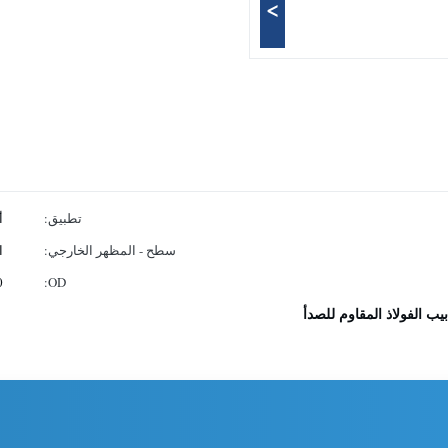
>
تطبيق:
أ
سطح - المظهر الخارجي:
ا
OD:
0
بيب الفولاذ المقاوم للصدأ