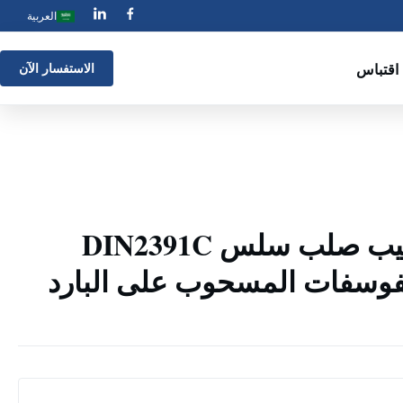
العربية
اقتباس
الاستفسار الآن
ارتفاع ضغط أنابيب صلب سلس DIN2391C
ST52.4  الفوسفات المسحوب على البارد