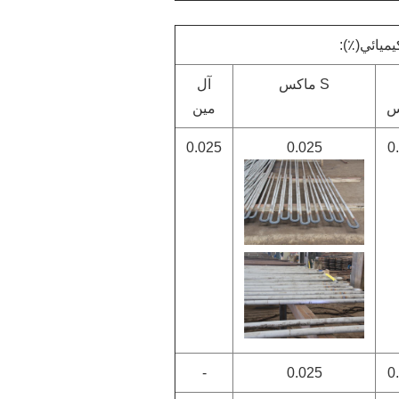
يميائي(٪):
S ماكس
آل
س
مين
0.025
0.025
0
-
0.025
0