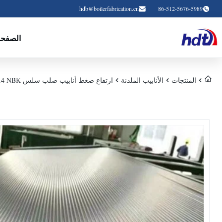
hdb@boilerfabrication.cn
86-512-5676-5989
الصفحة
المنتجات
الأنابيب الملدنة
ارتفاع ضغط أنابيب صلب سلس DIN2391C ST52.4 NBK الفوسفات المسحوب على البارد DNV GL