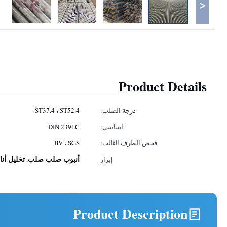
<
Product Details
درجة الصلب:
ST37.4 ، ST52.4
اساسي:
DIN 2391C
فحص الطرف الثالث:
BV ، SGS
أنبوب صلب صلب
تخليل أنا
إبراز
,
Product Description