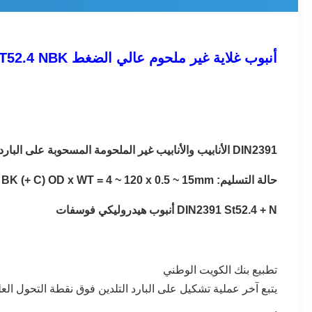
أنبوب غلاية غير ملحوم عالي الضغط DIN2391C ST52.4 NBK + فوسفات دقيق مسحوب على البارد DNV.GL معتمد
DIN2391 الأنابيب والأنابيب غير الملحومة المسحوبة على البارد بدقة ، Gr St35 St45 St52 St37.4 ، تستخدم الأنابيب غير الملحومة الجاهزة على البارد للهيدروليك والهواء المضغوط.
حالة التسليم: NBK (+ N) BKW (+ LC) GBK (+ A) BKS (+ SR) BK (+ C) OD x WT = 4 ~ 120 x 0.5 ~ 15mm
DIN2391 St52.4 + N أنبوب هيدروليكي فوسفات
تطبيع بنك الكويت الوطني
يتبع آخر عملية تشكيل على البارد التلدين فوق نقطة التحول الع