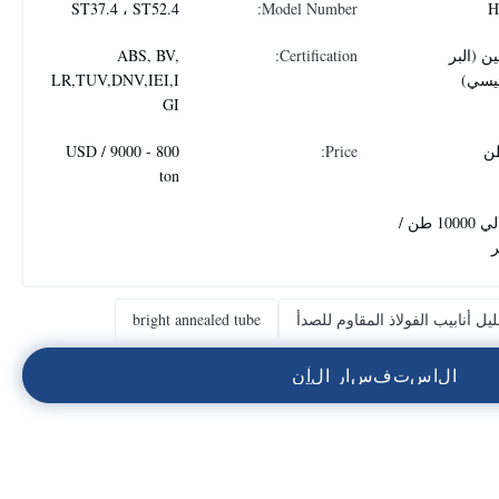
ST37.4 ، ST52.4
Model Number:
H
ن (البر
Certification:
ABS, BV,
ئيسي)
LR,TUV,DNV,IEI,I
GI
800 - 9000 USD /
Price:
ton
حوالي 10000 طن /
يل أنابيب الفولاذ المقاوم للصدأ
bright annealed tube
ا
ل
ا
س
ت
ف
س
ا
ر
ا
ل
آ
ن