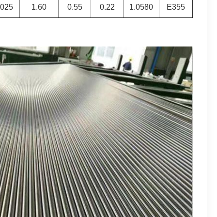
.025
1.60
0.55
0.22
1.0580
E355