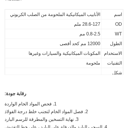
م
الأنابيب الميكانيكية الملحومة من الصلب الكربوني
O
28.6-127 ملم
W
0.8-2.5 مم
طول
12000 مم كحد أقصى
استخدام
المكونات الميكانيكية والسيارات وغيرها
تقنيات
ملحومة
كل
مستدير
قسم
Q195 ، Q235 ، Q345 ، SAE1008 ، SAE1022 ،
رقابة جودة:
اد
DX53 ، DX51 ، DC04 ، SA1C ، إلخ
1. فحص المواد الخام الواردة
معالجة
مصقول ، مزيت
2. فصل المواد الخام لتجنب خلط درجة الفولاذ
سطحية
3. نهاية التسخين والمطرقة للرسم البارد
ع
T / T ، L / C ، موني جرام ، ويسترن يونيون
4. السحب البارد والدرفلة على البارد ، على خط التفتيش