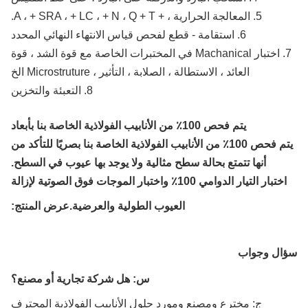
5. المعالجة الحرارية ، + A ، + SRA ، + LC ، + N ، Q + T.
6. استقامة - قطع لفحص قياس الانتهاء النهائي المحدد
7. اختبار Machanical في المختبرات الخاصة مع قوة الشد ، قوة
العائد ، الاستطالة ، الصلابة ، التأثير ، Microstruture الخ
8. التعبئة والتخزين
يتم فحص 100٪ من الأنابيب الفولاذية الخاصة بنا بأبعاد
يتم فحص 100٪ من الأنابيب الفولاذية الخاصة بنا بصريًا للتأكد من
أنها تتمتع بحالة سطح مثالية ولا يوجد بها عيوب في السطح.
اختبار التيار الدوامي 100٪ واختبار الموجات فوق الصوتية لإزالة
العيوب الطولية والعرضية.
عرض المنتج:
ال وجواب
س: هل شركة تجارية أو مصنع؟
ج: مخترع ومصنع ومورد حلول الأنابيب الفولاذية المحترف