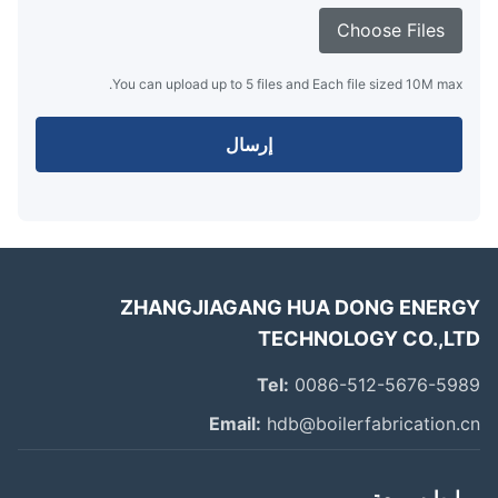
Choose Files
You can upload up to 5 files and Each file sized 10M max.
إرسال
ZHANGJIAGANG HUA DONG ENER
TECHNOLOGY CO.,L
Tel:
0086-512-5676-59
Email:
hdb@boilerfabrication.