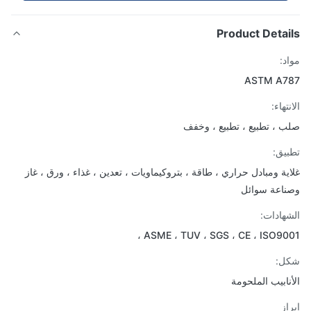
Product Detai
د:
ASTM A7
تهاء:
 ، تطبيع ، تطبيع ، وخفف
يق:
ية ومبادل حراري ، طاقة ، بتروكيماويات ، تعدين ، غذاء ، ورق ، غاز
اعة سوائل
هادات:
ASME ، TUV ، SGS ، CE ، ISO900
ل:
نابيب الملحومة
از