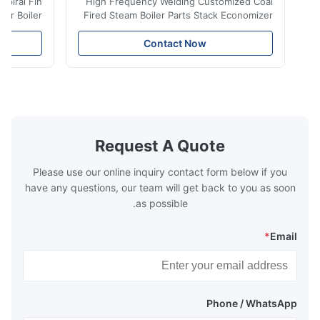
iler Spiral Fin
High Frequency Welding Customized Coal
ransfer Boiler
Fired Steam Boiler Parts Stack Economizer
nomizer is the
Coil Boiler economizer Boiler Economizer is
e that helps to
the energy improving device that helps to
Contact Now
n by saving the
reduce the cost of operation by saving the
Boiler tends to
fuel. The economizer in Boiler tends to
 efficient. In
make the system more energy efficient. In
s are generally
boilers, economizers are generally
with the fluid,
designed to exchange heat with the fluid,
xhaust from the
generally water. The exhaust from the
the temperature
boilers is generally in the temperature
Request A Quote
 so there are a
range of 200°C – 250°C, so there
huge
Please use our online inquiry contact form below if you
have any questions, our team will get back to you as soon
as possible.
*
Email
Phone / WhatsApp