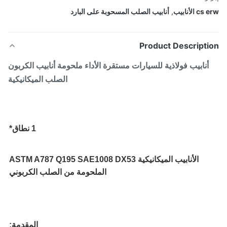
 الأنابيب
,
أنابيب الصلب المسحوبة على البارد
Product Descripti
أنابيب فولاذية للسيارات مستقرة الأداء ملحومة أنابيب الكربون
الصلب الميكانيكية
1 نطاق*
الأنابيب الميكانيكية ASTM A787 Q195 SAE1008 DX53
الملحومة من الصلب الكربوني
المقدمة: