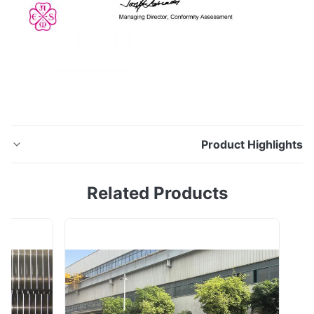
Product Highligh
تتعامل Hua Dong Energy Technology مع الأنابيب والأنابيب
Related Products
الملحومة من الفولاذ المقاوم للصدأ منذ أكثر من 10 سنوات ،
كل منهاعام بيع أكثر من 5000 طن من أنابيب وأنابيب الفولاذ
المقاوم للصدأ.عميلنا يغطي بالفعل أكثر من 45الدول.كان عرض
الأنابيب والأنابيب غير الملحومة المصنوعة من الفولاذ المقاوم
للصدأ يستخدم ...