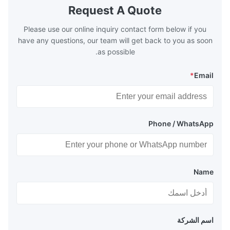
the temperature
boilers is generally in the temperature
Request A Quote
 so there are a
range of 200°C – 250°C, so there
huge
Please use our online inquiry contact form below if you
have any questions, our team will get back to you as soon
as possible.
*
Email
Phone / WhatsApp
Name
اسم الشركة