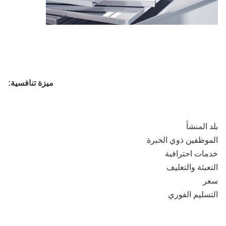
ميزة تنافسية:
 المنشأ
وظفين ذوي الخبرة
ات احترافية
عبئة والتغليف
ر
سليم الفوري