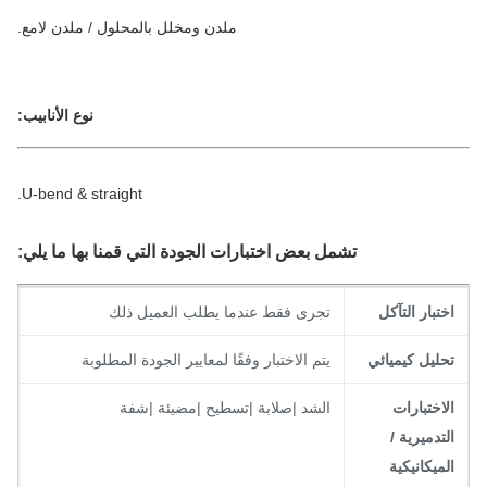
ملدن ومخلل بالمحلول / ملدن لامع.
نوع الأنابيب:
U-bend & straight.
تشمل بعض اختبارات الجودة التي قمنا بها ما يلي:
ختبار التآكل
تجرى فقط عندما يطلب العميل ذلك
حليل كيميائي
يتم الاختبار وفقًا لمعايير الجودة المطلوبة
لاختبارات
الشد |صلابة |تسطيح |مضيئة |شفة
لتدميرية /
لميكانيكية