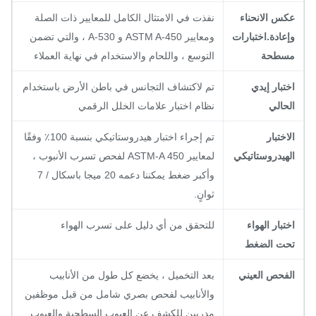
كس الانحناء
نفذت في الامتثال الكامل للمعايير ذات الصلة
إعادة.اختبارات
ومعايير ASTM A-450 و A-530 ، والتي تضمن
سطحة
التوسع ، واللحام والاستخدام في نهاية العملاء
ختبار إيدي
تم لاكتشاف التجانس في باطن الأرض باستخدام
لحالي
نظام اختبار علامات الخلل الرقمي
لاختبار
تم إجراء اختبار هيدروستاتيكي بنسبة 100٪ وفقًا
لهيدروستاتيكي
لمعايير ASTM-A 450 لفحص تسرب الأنبوب ،
وأكبر ضغط يمكننا دعمه 20 ميجا باسكال / 7
ثوانٍ.
ختبار الهواء
للتحقق من أي دليل على تسرب الهواء
حت الضغط
لفحص العيني
بعد التخميل ، يخضع كل طول من الأنابيب
والأنابيب لفحص بصري شامل من قبل موظفين
مدربين للكشف عن العيوب السطحية والعيوب