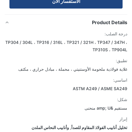
الاستفسار الآن
Product Detai
ة الصلب:
TP304 / 304L ، TP316 / 316L ، TP321 / 321H ، TP347 / 347
TP310S ، TP9
يق:
ية فولاذية ملحومة الأوستنيتي ، محملة ، مبادل حراري ، مكثف
اسي:
ASTM A249 / ASME SA2
ل:
 &amp; U منحنى
از
يل أنابيب الفولاذ المقاوم للصدأ
,
وأنابيب النحاس الملدن