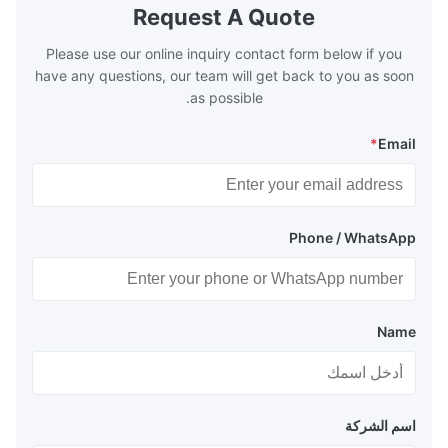
the temperature
boilers is generally in the temperature
Request A Quote
 so there are a
range of 200°C – 250°C, so there
huge
Please use our online inquiry contact form below if you
have any questions, our team will get back to you as soon
as possible.
*
Email
Phone / WhatsApp
Name
اسم الشركة