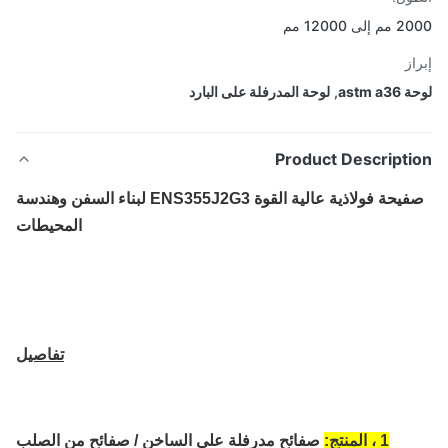
لى 12000 مم
از
astm a
,
لوحة المدرفلة على البارد
Product Descripti
صفيحة فولاذية عالية القوة ENS355J2G3 لبناء السفن وهندسة
المحيطات
تفاصيل
1 ، المنتج:
صفائح مدرفلة على الساخن / صفائح من الصلب