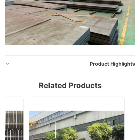
Product Highligh
صفيحة فولاذية عالية القوة ENS355J2G3 لبناء السفن
Related Products
وهندسة المحيطات تفاصيل 1 ، المنتج: صفائح مدرفلة على
الساخن / صفائح من الصلب المدلفن على الساخن 2 ، المعيار
والصلب أساسا غارد: معيار GB / T700: Q235A ، Q235B ،
Q235C ، Q235D ، Q235E معيار EN10025: S235JR ،
S235J0 ، S235J2 معيار DIN 17100: St33 ، St37-2 ...