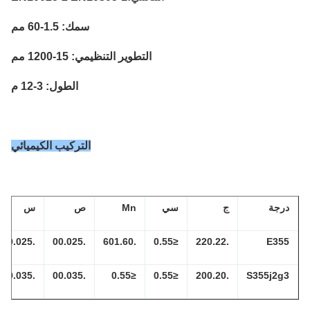
سمك: 1.5-60 مم
التطوير التنظيمي: 15-1200 مم
الطول: 3-12 م
التركيب الكيميائي
رجة
ج
سي
Mn
ص
س
س
تج
3-
.00.025
.00.025
.601.60
≤0.55
.220.22
E35
.4
3-
.00.035
.00.035
≤0.55
≤0.55
.200.20
S355j2g
.4