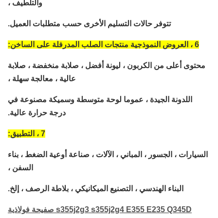
والتلطيف ،
تتوفر حالات التسليم الأخرى حسب متطلبات العميل.
6 ، العروض النموذجية منتجات الصلب المدرفلة على الساخن:
حتوى أعلى من الكربون ، ليونة أفضل ، صلابة منخفضة ، صلابة
عالية ، معالجة سهلة ،
اللدونة الجيدة ، عموما لوحة متوسطة وسميكة مصنوعة في
درجة حرارة عالية.
7 ، التطبيق:
سيارات ، الجسور ، المباني ، الآلات ، صناعة أوعية الضغط ، بناء
السفن ،
البناء الهندسي ، التصنيع الميكانيكي ، بلاطة الرصف ، إلخ.
s355j2g3 s355j2g4 E355 E235 Q345D صفيحة فولاذية