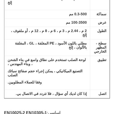
إلخ
ماكة
0.3-500 مم
رض
100-3500 مم
لطول
2 م ، 2.44 م ، 3 م ، 6 م ، 8 م ، 12 م ، أو ملفوف ،
إلخ
طح -
مطلي باللون الأسود ، PE المغلفة ، GL ، المغلفة
لمظهر
بالألوان ، إلخ
لخارجي
طبيق
لوحة الصلب تستخدم على نطاق واسع في بناء الشحن
، وبناء المهندس ،
التصنيع الميكانيكي ، يمكن إجراء حجم صفائح سبائك
الصلب
وفقا للعملاء المطلوبين.
تصل
إذا كان لديك أي سؤال ، فلا تتردد في الاتصال بي.
اساسي:
EN10025-2 EN10305-1