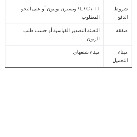
روط
L / C / TT / ويسترن يونيون أو على النحو
لدفع
المطلوب
فقة
التعبئة التصدير القياسية أو حسب طلب
الزبون.
يناء
ميناء شنغهاي
لتحميل