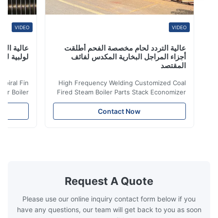
VIDEO
VIDEO
عالية التردد لحام مخصصة الفحم أطلقت
عالية التردد ل
أجزاء المراجل البخارية المكدس لفائف
لولبية لنقل الح
المقتصد
iler Spiral Fin
High Frequency Welding Customized Coal
ransfer Boiler
Fired Steam Boiler Parts Stack Economizer
nomizer is the
Coil Boiler economizer Boiler Economizer is
e that helps to
the energy improving device that helps to
Contact Now
n by saving the
reduce the cost of operation by saving the
Boiler tends to
fuel. The economizer in Boiler tends to
 efficient. In
make the system more energy efficient. In
s are generally
boilers, economizers are generally
with the fluid,
designed to exchange heat with the fluid,
xhaust from the
generally water. The exhaust from the
the temperature
boilers is generally in the temperature
Request A Quote
 so there are a
range of 200°C – 250°C, so there
huge
Please use our online inquiry contact form below if you
have any questions, our team will get back to you as soon