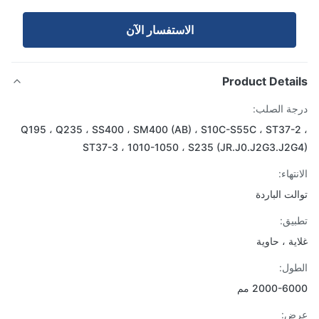
الاستفسار الآن
Product Detai
ة الصلب:
Q195 ، Q235 ، SS400 ، SM400 (AB) ، S10C-S55C ، ST37-
ST37-3 ، 1010-1050 ، S235 (JR.J0.J2G3.J2
تهاء:
لت الباردة
يق:
ية ، حاوية
ول:
2000-6 مم
ض: