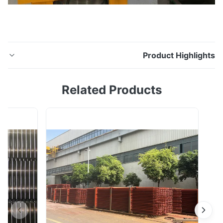
Product Highligh
لفائف الصلب المدرفلة على البارد لوحة الكربون الصلب
Related Products
بسماكة 0.3 مم -50 مم مواصفات المنتج لفائف الصلب
المدرفلة على البارد لوحة الكربون الصلب بسماكة 0.3 مم -50
مم درجة Q195 ، Q235 ، SS400 ، SM400 (AB) ، S10C-
S55C ، ST37-2 ، ST37-3 ، 1010-1050 ، S235
(JR.J0.J2G3.J2G4) اساسي ASTM ، AISI ، ASME ، SUS ،
JIS ...