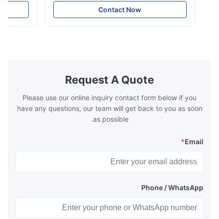
e that helps to
the energy improving device that helps to
Contact Now
n by saving the
reduce the cost of operation by saving the
Boiler tends to
fuel. The economizer in Boiler tends to
 efficient. In
make the system more energy efficient. In
s are generally
boilers, economizers are generally
with the fluid,
designed to exchange heat with the fluid,
xhaust from the
generally water. The exhaust from the
the temperature
boilers is generally in the temperature
Request A Quote
 so there are a
range of 200°C – 250°C, so there
huge
Please use our online inquiry contact form below if you
have any questions, our team will get back to you as soon
as possible.
*
Email
Phone / WhatsApp