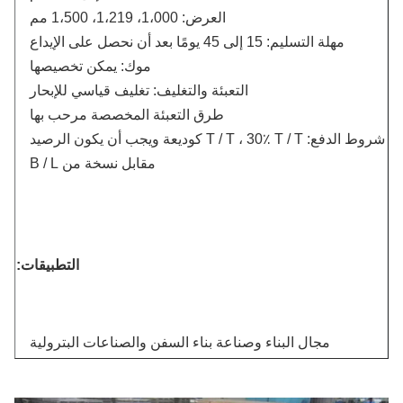
العرض: 1،000، 1،219، 1،500 مم
مهلة التسليم: 15 إلى 45 يومًا بعد أن نحصل على الإيداع
موك: يمكن تخصيصها
التعبئة والتغليف: تغليف قياسي للإبحار
طرق التعبئة المخصصة مرحب بها
شروط الدفع: T / T ، 30٪ T / T كوديعة ويجب أن يكون الرصيد
مقابل نسخة من B / L
التطبيقات:
مجال البناء وصناعة بناء السفن والصناعات البترولية
والكيميائية
صناعات الكهرباء