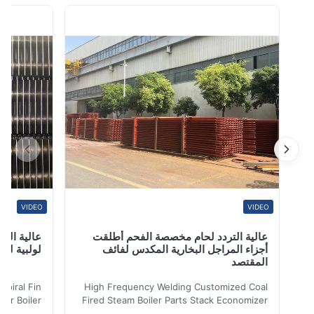
stainless steel pipe and tube. بيع أكثر من 5000 طن من
أنابيب وأنابيب الفولاذ المقاوم للصدأ. Our client already
cover more than 45 عميلنا ي...
VIDEO
VIDEO
عالية التردد لحام مخصصة الفحم أطلقت
عالية التردد ل
أجزاء المراجل البخارية المكدس لفائف
لولبية لنقل الح
المقتصد
iler Spiral Fin
High Frequency Welding Customized Coal
ransfer Boiler
Fired Steam Boiler Parts Stack Economizer
nomizer is the
Coil Boiler economizer Boiler Economizer is