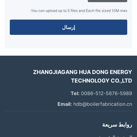
You can upload up to 5 files and Each file sized 10M max.
إرسال
ZHANGJIAGANG HUA DONG ENER
TECHNOLOGY CO.,L
Tel:
0086-512-5676-59
Email:
hdb@boilerfabrication.
ابط سريعة