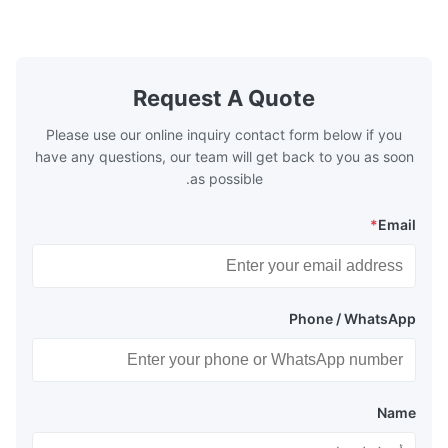
 efficient. In
make the system more energy efficient. In
s are generally
boilers, economizers are generally
with the fluid,
designed to exchange heat with the fluid,
xhaust from the
generally water. The exhaust from the
the temperature
boilers is generally in the temperature
Request A Quote
 so there are a
range of 200°C – 250°C, so there
huge
Please use our online inquiry contact form below if you
have any questions, our team will get back to you as soon
as possible.
*
Email
Phone / WhatsApp
Name