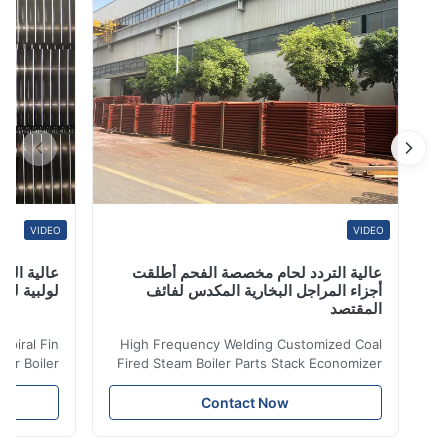
cover more than 45 عميلنا ي...
VIDEO
VIDEO
عالية التردد لحام مخصصة الفحم أطلقت
عالية التردد ل
أجزاء المراجل البخارية المكدس لفائف
لولبية لنقل الح
المقتصد
iler Spiral Fin
High Frequency Welding Customized Coal
ransfer Boiler
Fired Steam Boiler Parts Stack Economizer
nomizer is the
Coil Boiler economizer Boiler Economizer is
e that helps to
the energy improving device that helps to
Contact Now
n by saving the
reduce the cost of operation by saving the
Boiler tends to
fuel. The economizer in Boiler tends to