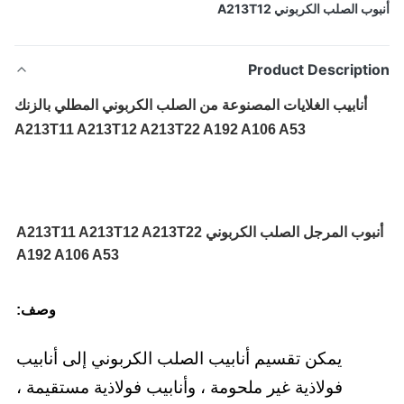
ب الصلب الكربوني A213T12
Product Descripti
أنابيب الغلايات المصنوعة من الصلب الكربوني المطلي بالزنك
A213T11 A213T12 A213T22 A192 A106 A53
أنبوب المرجل الصلب الكربوني A213T11 A213T12 A213T22
A192 A106 A53
وصف:
يمكن تقسيم أنابيب الصلب الكربوني إلى أنابيب
فولاذية غير ملحومة ، وأنابيب فولاذية مستقيمة ،