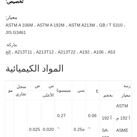
تخصيص:
معيار:
ASTM A 106M ، ASTM A 192M ، ASTM A213M ، GB / T 5310 ،
JIS G3461
ماركة:
A213T11 ، A213T12 ، A213T22 ، A192 ، A106 ، A53 ، إلخ
المواد الكيميائية
بة
س
ص
سجل
ج
سي
مينيسوتا
مو
تجاري
يار
بحجم
الأعلى
AST
0.27
0.06
أ 192
~
~
0.025
0.020
≤0.25
SA-
ASM