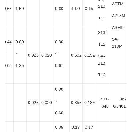
AST
213
0.65
1.50
0.60
1.00
0.15
A213
T11
ASM
أ 213
SA-
0.44
0.80
0.30
T12
213M
~
~
~
0.025
0.020
≤0.50
≤0.15
SA-
213
0.65
1.25
0.61
T12
0.30
STB
J
~
0.025
0.020
≤0.35
≤0.18
340
G34
0.60
0.35
0.17
0.17