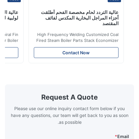
عالية التردد لحام مخصصة الفحم أطلقت
عالية التردد ل
أجزاء المراجل البخارية المكدس لفائف
لولبية لنقل الح
المقتصد
iler Spiral Fin
High Frequency Welding Customized Coal
ransfer Boiler
Fired Steam Boiler Parts Stack Economizer
nomizer is the
Coil Boiler economizer Boiler Economizer is
e that helps to
the energy improving device that helps to
Contact Now
n by saving the
reduce the cost of operation by saving the
Boiler tends to
fuel. The economizer in Boiler tends to
 efficient. In
make the system more energy efficient. In
s are generally
boilers, economizers are generally
with the fluid,
designed to exchange heat with the fluid,
xhaust from the
generally water. The exhaust from the
the temperature
boilers is generally in the temperature
Request A Quote
 so there are a
range of 200°C – 250°C, so there
huge
Please use our online inquiry contact form below if you
have any questions, our team will get back to you as soon
as possible.
*
Email