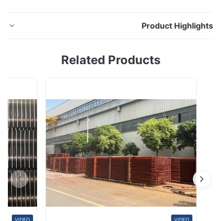
Product Highligh
أنابيب الغلايات المصنوعة من الصلب الكربوني المطلي بالزنك
Related Products
A213T11 A213T12 A213T22 A192 A106 A53 أنبوب
المرجل الصلب الكربوني A213T11 A213T12 A213T22 A192
A106 A53 وصف: يمكن تقسيم أنابيب الصلب الكربوني إلى
نابيب فولاذية غير ملحومة ، وأنابيب فولاذية مستقيمة ، وأنابيب
فولاذية لولبية ، وأنابيب فولاذية مل...
VIDEO
VIDEO