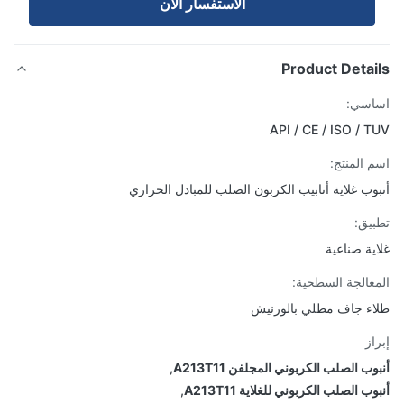
الاستفسار الآن
Product Detai
اسي:
API / CE / ISO / 
 المنتج:
وب غلاية أنابيب الكربون الصلب للمبادل الحراري
يق:
ية صناعية
عالجة السطحية:
ء جاف مطلي بالورنيش
از
ب الصلب الكربوني المجلفن A213T11
,
ب الصلب الكربوني للغلاية A213T11
,