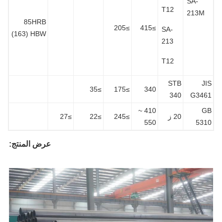
SA-
T12
213M
85HRB
≥205
≥415
SA-
(163) HBW
213
T12
STB
J
≥35
≥175
340
340
G34
410 ~
20 ز
≥245
≥22
≥27
550
53
عرض المنتج: