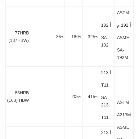
ASTM
م
أ 192
77HRB
≥35
≥180
≥325
SA-
ASME
(137HBW)
192
SA-
192M
أ 213
T11
85HRB
≥205
≥415
SA-
(163) HBW
ASTM
213
A213
T11
ASME
أ 213