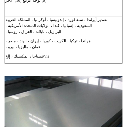
(9) لوحة الربيع
(10) الآخر
تصدير
أيرلندا ، سنغافورة ، إندونيسيا ، أوكرانيا ، المملكة العربية
السعودية ، إسبانيا ، كندا ، الولايات المتحدة الأمريكية ،
البرازيل ، تايلاند ، العراق ، روسيا ،
هولندا ، تركيا ، الكويت ، كوريا ، إيران ، الهند ، مصر ،
عمان ، ماليزيا ، بيرو ،
تن
Vie
صباحا ، المكسيك ، إلخ