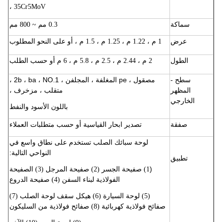
35Cr5MoV ،
سماكة
0.3 مم ~ 800 مم
عرض
1 م ، 1.22 م ، 1.25 م ، 1.5 م ، أو على النحو المطلوب
الطول
2 م ، 2.44 م ، 2.5 م ، 5.8 م ، 6 م أو حسب الطلب
سطح -
مصقول ، pe المغلفة ، المجلفن ، 2b ، ba ، NO.1 ،
المظهر
متقلب ، مزخرف ،
الخارجي
باللون الأسود والنفط
صفقة
تصدير ابحار القياسية أو حسب متطلبات العملاء
لوحة سبائك الصلب تستخدم على نطاق واسع في
النواحي التالية:
تطبيق
(
1) صفيحة الجسر (2) صفيحة المرجل (3) الصفيحة
الفولاذية لبناء السفن (4) صفيحة الدروع
(5) لوحة السيارة (6) هيكل سقف لوحة الصلب
(7)
صفائح فولاذية كهربائية (8) صفائح فولاذية من السليكون