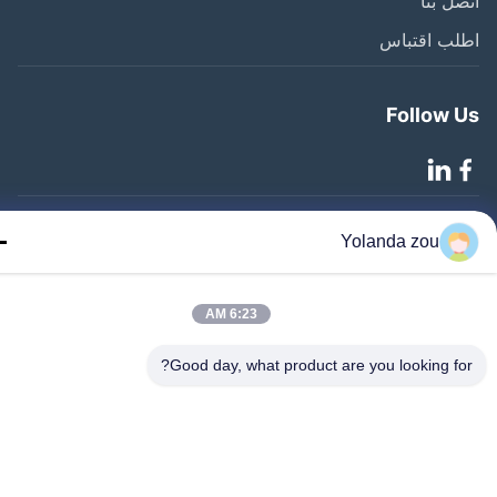
ل بنا
لب اقتباس
Follow 
Yolanda zou
©2020- ZHANGJIAGANG HUA DONG ENERGY TECHNOLOGY CO.,LTD.
جميع الحقوق محفوظة
6:23 AM
Good day, what product are you looking fo