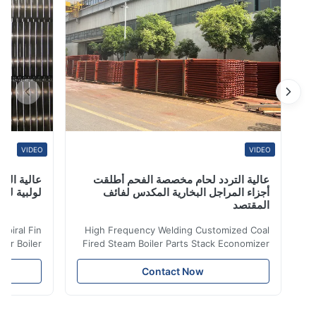
VIDEO
VIDEO
عالية التردد لحام مخصصة الفحم أطلقت
عالية التردد ل
أجزاء المراجل البخارية المكدس لفائف
لولبية لنقل الح
المقتصد
iler Spiral Fin
High Frequency Welding Customized Coal
ransfer Boiler
Fired Steam Boiler Parts Stack Economizer
nomizer is the
Coil Boiler economizer Boiler Economizer is
e that helps to
the energy improving device that helps to
Contact Now
n by saving the
reduce the cost of operation by saving the
Boiler tends to
fuel. The economizer in Boiler tends to
 efficient. In
make the system more energy efficient. In