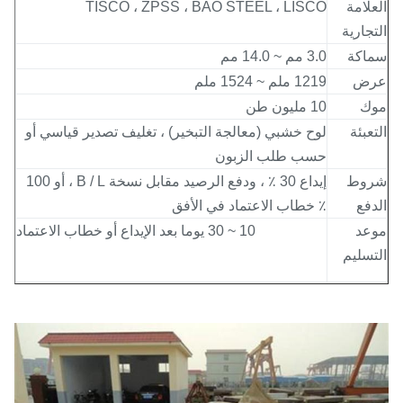
لامة
TISCO ، ZPSS ، BAO STEEL ، LISCO
جارية
اكة
3.0 مم ~ 14.0 مم
ض
1219 ملم ~ 1524 ملم
ك
10 مليون طن
عبئة
لوح خشبي (معالجة التبخير) ، تغليف تصدير قياسي أو
حسب طلب الزبون
وط
إيداع 30 ٪ ، ودفع الرصيد مقابل نسخة B / L ، أو 100
فع
٪ خطاب الاعتماد في الأفق
عد
10 ~ 30 يوما بعد الإيداع أو خطاب الاعتماد
تسليم