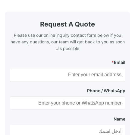
s are generally
boilers, economizers are generally
with the fluid,
designed to exchange heat with the fluid,
xhaust from the
generally water. The exhaust from the
the temperature
boilers is generally in the temperature
Request A Quote
 so there are a
range of 200°C – 250°C, so there
huge
Please use our online inquiry contact form below if you
have any questions, our team will get back to you as soon
as possible.
*
Email
Phone / WhatsApp
Name