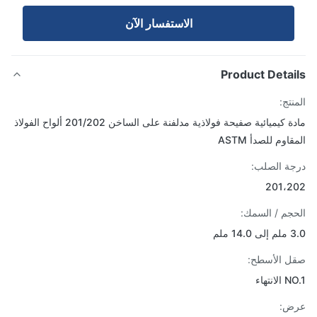
الاستفسار الآن
Product Detai
تج:
مادة كيميائية صفيحة فولاذية مدلفنة على الساخن 201/202 ألواح الفولاذ
اوم للصدأ ASTM
ة الصلب:
201،2
جم / السمك:
1 ملم
 الأسطح:
انتهاء
ض: