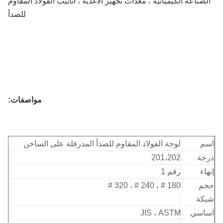
صناعة الكيميائية ، معدات تجهيز الأغذية ، أنابيب الفولاذ المقاوم
للصدأ
مواصفات:
م
لوحة الفولاذ المقاوم للصدأ المدرفلة على الساخن
جة
201،202
اء
رقم 1
م
180 # ، 240 # ، 320 #
كة
اسي
JIS ، ASTM