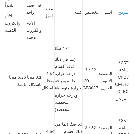
في صف
يتجزأ
ضغط
ذج
اسم
تخصيص
كمية
واحد
العمل
الآلام
الآلام
والكروب
والكروب
الذهنية
الذهنية
124 صفًا
(بما في ذلك
35T /
ثلاثة أقسام
عة
32 * 3 ؛
المقتصد
درجة حرارة
4.54
CFB
9.1 ميجا
5.25 ميجا
الأنبوب
20-
عالية ودرجة
ميجا
CFBB
باسكال
باسكال
العاري
GB3087
حرارة متوسطة
باسكال
CF
ودرجة حرارة
مرجل
منخفضة
منخفضة)
35T /
50 صفًا (بما في
عة
المقتصد
32 * 3 ؛
ذلك أقسام
4.54