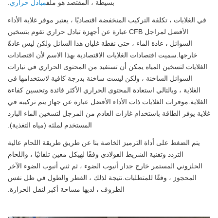
بسيطة ، المقتصد هو ملف
مبادل حراري
.
 الغلايات ، تكلفة التركيب المنخفضة اقتصاديًا ، يعتبر موفر غلاية الأداء
الأفضل لمراجل CFB عبارة عن أجهزة تبادل حراري تقوم بتسخين
السوائل ، عادة الماء ، حتى نقطة غليان هذا السائل ولكن ليس عادةً
خارجها.سميت اقتصادات الغلايات الاقتصادية بهذا الاسم لأن اقتصادات
غلايات لتسخين المياه يمكن أن تستفيد من المحتوى الحراري في تيارات
السوائل الساخنة ، ولكن ليست ساخنة بدرجة كافية لاستخدامها في
الغلاية ، وبالتالي استعادة المحتوى الحراري الأكثر فائدة وتحسين كفاءة
غلاية.موفرات الغلايات ذات الأداء الأفضل عبارة عن جهاز يتم تركيبه في
ية يوفر الطاقة باستخدام غازات العادم من المرجل لتسخين الماء البارد
المستخدم لملئه (مياه التغذية).
يتم الضغط على أداة الترميز الخاصة بنا عن طريق طريقة اللحام عالية
التردد وتقنية الشريط الفولاذي وفقًا لهيكل معين تلقائيًا ، واللحام
الحلزوني المستمر خارج جدار أنبوب الضوء ، ثم ثني أنبوب الضوء الآخر
المحجوز ، وفقًا للمتطلبات.نتيجة لذلك ، القطر والطول في ظل نفس
الظروف ، لديها مساحة أكبر لنقل الحرارة.