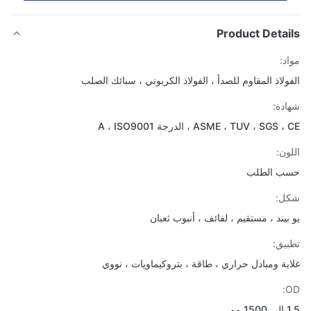
Product Detai
د:
ولاذ المقاوم للصدأ ، الفولاذ الكربوني ، سبائك الصلب
دة:
ASME ، TUV ، SGS ، الدرجة A ، ISO9001
ون:
ب الطلب
ل:
بيند ، مستقيم ، لفائف ، أنبوب ثعبان
يق:
ية ومبادل حراري ، طاقة ، بتروكيماويات ، نووي
مم