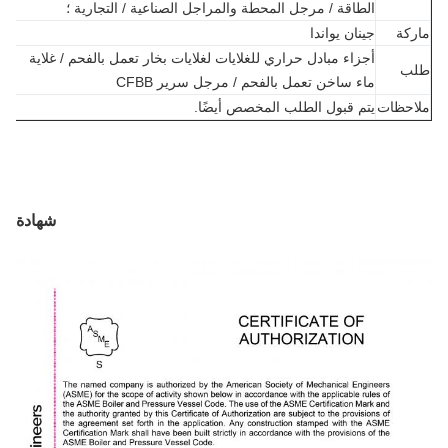
الطاقة / مرجل المحطة والمراجل الصناعية / التجارية ؛
كة
جينان يواندا
أجزاء مبادل حراري للغلايات لغلايات بخار تعمل بالفحم / غلاية
ب
ماء ساخن تعمل بالفحم / مرجل سرير CFBB
احظات
يتم قبول الطلب المخصص أيضًا.
شهادة