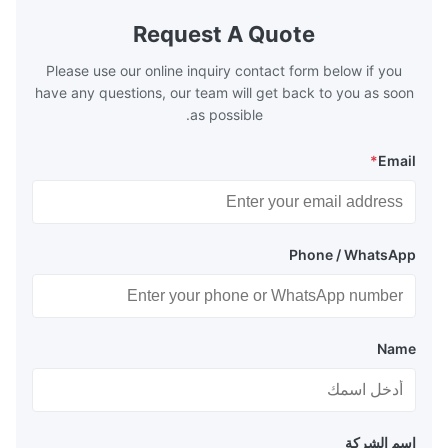
xhaust from the
generally water. The exhaust from the
the temperature
boilers is generally in the temperature
Request A Quote
 so there are a
range of 200°C – 250°C, so there
huge
Please use our online inquiry contact form below if you
have any questions, our team will get back to you as soon
as possible.
*
Email
Phone / WhatsApp
Name
اسم الشركة