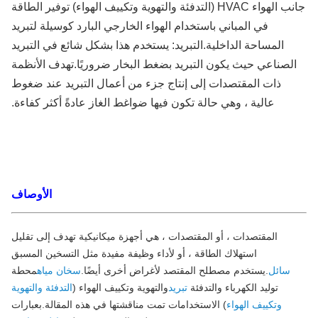
جانب الهواء HVAC (التدفئة والتهوية وتكييف الهواء) توفير الطاقة
في المباني باستخدام الهواء الخارجي البارد كوسيلة لتبريد
المساحة الداخلية.التبريد: يستخدم هذا بشكل شائع في التبريد
لصناعي حيث يكون التبريد بضغط البخار ضروريًا.تهدف الأنظمة
ذات المقتصدات إلى إنتاج جزء من أعمال التبريد عند ضغوط
عالية ، وهي حالة تكون فيها ضواغط الغاز عادةً أكثر كفاءة.
الأوصاف
المقتصدات ، أو المقتصدات ، هي أجهزة ميكانيكية تهدف إلى تقليل
استهلاك الطاقة ، أو لأداء وظيفة مفيدة مثل التسخين المسبق
سائل
.يستخدم مصطلح المقتصد لأغراض أخرى أيضًا.
سخان مياه
محطة
توليد الكهرباء والتدفئة
تبريد
والتهوية وتكييف الهواء (
التدفئة والتهوية
وتكييف الهواء
) الاستخدامات تمت مناقشتها في هذه المقالة.بعبارات