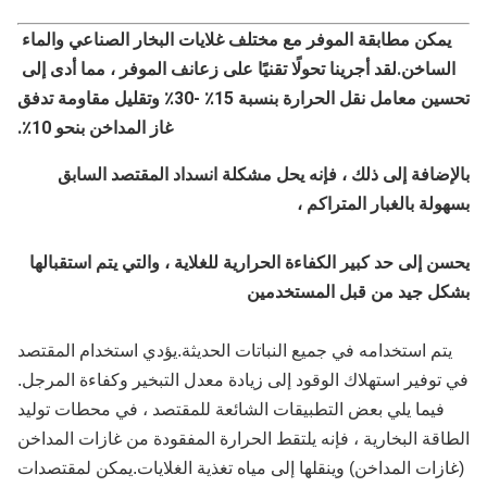
يمكن مطابقة الموفر مع مختلف غلايات البخار الصناعي والماء 
الساخن.لقد أجرينا تحولًا تقنيًا على زعانف الموفر ، مما أدى إلى 
تحسين معامل نقل الحرارة بنسبة 15٪ -30٪ وتقليل مقاومة تدفق 
غاز المداخن بنحو 10٪.
بالإضافة إلى ذلك ، فإنه يحل مشكلة انسداد المقتصد السابق 
ولة بالغبار المتراكم ،
يحسن إلى حد كبير الكفاءة الحرارية للغلاية ، والتي يتم استقبالها 
ل جيد من قبل المستخدمين
يتم استخدامه في جميع النباتات الحديثة.يؤدي استخدام المقتصد
توفير استهلاك الوقود إلى زيادة معدل التبخير وكفاءة المرجل.
فيما يلي بعض التطبيقات الشائعة للمقتصد ، في محطات توليد
اقة البخارية ، فإنه يلتقط الحرارة المفقودة من غازات المداخن
ازات المداخن) وينقلها إلى مياه تغذية الغلايات.يمكن لمقتصدات