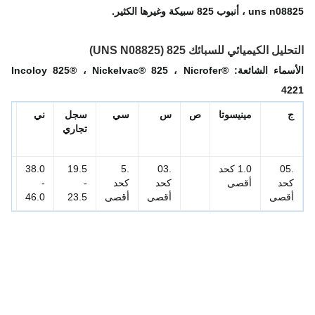
u ، أنبوب 825 سبيكة وغيرها الكثير.
ليل الكيميائي للسبائك 825 (UNS N08825)
الأسماء الشائعة: Incoloy 825® ، Nickelvac® 825 ، Nicrofer®
42
مينيسوتا
ص
س
سي
سجل
ني
مو
تجاري
.05
1.0 كحد
.03
.5
19.5
38.0
2.5
حد
أقصى
كحد
كحد
-
-
-
قصى
أقصى
أقصى
23.5
46.0
3.5