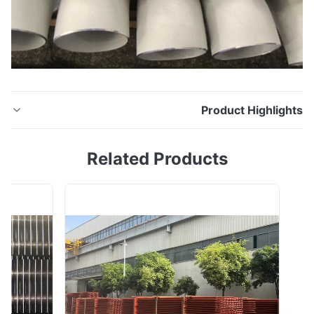
Product Highligh
تركيبات سبائك أنابيب الكوع الصلب المرجل SB366 Hestalloy
Related Products
C200 C276 Monel 400 K500 تركيبات سبائك SB366
Hestalloy C200 ، C276 ، Monel 400 ، K500 ، كوع ، تي ،
تقليل ، غطاء الأنواع: كوع - 90 درجة.& 45 درجة ، Tee -
متساوي ومخفض ، اتحاد ، صليب ، اقتران - كامل ونصف ،
تقليل المقبس ، CAP ، Plug-Hex & Square ، ...