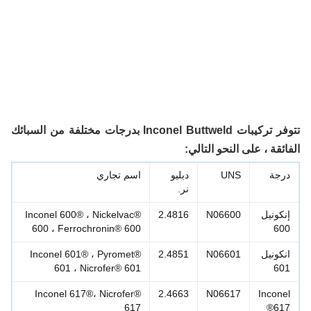
تتوفر تركيبات Inconel Buttweld بدرجات مختلفة من السبائك
ائقة ، على النحو التالي:
رجة
UNS
دبليو
اسم تجاري
نر.
نكونيل
N06600
2.4816
Inconel 600® ، Nickelvac®
600 ، Ferrochronin® 600
60
نكونيل
N06601
2.4851
Inconel 601® ، Pyromet®
601 ، Nicrofer® 601
60
Inconel 617®، Nicrofer®
2.4663
N06617
Incone
617
617