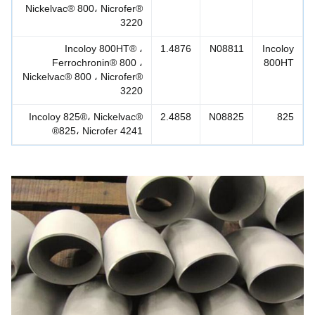
Nickelvac® 800، Nicrofer®
3220
Incoloy 800HT® ،
1.4876
N08811
Incolo
Ferrochronin® 800 ،
800H
Nickelvac® 800 ، Nicrofer®
3220
Incoloy 825®، Nickelvac®
2.4858
N08825
82
825، Nicrofer 4241®