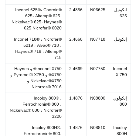
نكونيل
N06625
2.4856
Inconel 625®، Chornin®
625، Altemp® 625،
62
Nickelvac® 625، Haynes®
625 Nicrofer® 6020
نكونيل
N07718
2.4668
Inconel 718® ، Nicrofer®
5219 ، Alvac® 718 ،
Haynes® 718 ، Altemp®
718
Incone
N07750
2.4669
Inconel X750® و Haynes
X 75
X750® و Pyromet® X750 و
Nickelvac®X750 و
Nicorros® 7016
نكولوي
N08800
1.4876
Incoloy 800® ،
Ferrochronin® 800 ،
80
Nickelvac® 800 ، Nicrofer®
3220
Incoloy 800H®،
1.4876
N08810
Incolo
Ferrochronin® 800،
800