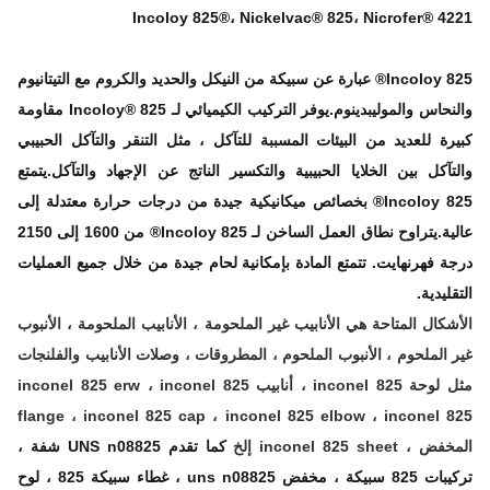
Incoloy 825®، Nickelvac® 825، Nicrofer® 4
Incoloy 825® عبارة عن سبيكة من النيكل والحديد والكروم مع التيتانيوم
والنحاس والموليبدينوم.يوفر التركيب الكيميائي لـ Incoloy® 825 مقاومة
رة للعديد من البيئات المسببة للتآكل ، مثل التنقر والتآكل الحبيبي
تآكل بين الخلايا الحبيبية والتكسير الناتج عن الإجهاد والتآكل.يتمتع
Incoloy 825® بخصائص ميكانيكية جيدة من درجات حرارة معتدلة إلى
عالية.يتراوح نطاق العمل الساخن لـ Incoloy 825® من 1600 إلى 2150
ة فهرنهايت. تتمتع المادة بإمكانية لحام جيدة من خلال جميع العمليات
ليدية.
شكال المتاحة هي الأنابيب غير الملحومة ، الأنابيب الملحومة ، الأنبوب
 الملحوم ، الأنبوب الملحوم ، المطروقات ، وصلات الأنابيب والفلنجات
مثل لوحة inconel 825 ، أنابيب inconel 825 erw ، inconel 825
flange ، inconel 825 cap ، inconel 825 elbow ، inconel 
 inconel 825 sheet إلخ
كما تقدم UNS
n08825 شفة ،
تركيبات 825 سبيكة ، مخفض uns n08825 ، غطاء سبيكة 825 ، لوح