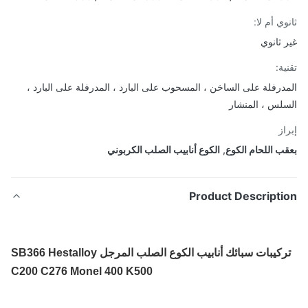
ي أم لا:
 ثانوي
ة:
درفلة على الساخن ، المسحوب على البارد ، المدرفلة على البارد ،
لس ، المنشار
از
ب اللحام الكوع
,
الكوع أنابيب الصلب الكربوني
Product Descripti
تركيبات سبائك أنابيب الكوع الصلب المرجل SB366 Hestalloy
C200 C276 Monel 400 K500