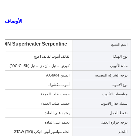
الأوصاف
GB / ASME / EN / DIN Superheater Serpentine لفائف معتم
سم المنتج
وع الهيكل
لفائف أنبوب لفائف اعوج
ادة الأنبوب
كورتن ستيل ، أن دي ستيل (09CrCuSb)
رجة الشركة المصنعة
الصين A Grade
وع الأنبوب
أنبوب مكشوف
واصفات الأنبوب
حسب طلب العملاء
مك جدار الأنبوب
حسب طلب العملاء
غط العمل
يعتمد على المادة
رجة حرارة العمل
يعتمد على المادة
للحام
لحام مواسير أوتوماتيكي GTAW (TIG)