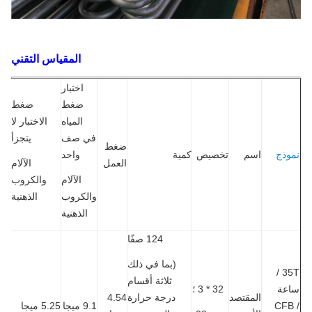
المقياس التقني
اختبار
ضغط
ضغط
المياه
الاختبار لا
في صف
يتجزأ
ضغط
ذج
اسم
تخصيص
كمية
واحد
العمل
الآلام
الآلام
والكروب
والكروب
الذهنية
الذهنية
124 صفًا
(بما في ذلك
35T /
ثلاثة أقسام
عة
32 * 3 ؛
المقتصد
درجة حرارة
4.54
CFB
9.1 ميجا
5.25 ميجا