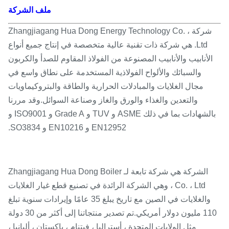
ملف الشركة
شركة Zhangjiagang Hua Dong Energy Technology Co. ،
Ltd. هي شركة ذات تقنية عالية متخصصة في إنتاج جميع أنواع
الأنابيب والأنابيب المصنوعة من الفولاذ المقاوم للصدأ والكربون
والسبائك والألواح الفولاذية المستخدمة على نطاق واسع في
مجال الغلايات والمبادلات الحرارية والطاقة والبتروكيماويات
والتعدين والغذاء والورق والغاز وصناعة السوائل.وقد مررنا
بالشهادات بما في ذلك ASME و TUV و Grade A و ISO9001 و
EN12952 و EN10216 و SO3834.
الشركة هي شركة تابعة لـ Zhangjiagang Hua Dong Boiler
Co. ، Ltd ، وهي الشركة الرائدة في تصنيع قطع غيار الغلايات
والغلايات في الصين مع تاريخ يبلغ 35 عامًا وإيرادات سنوية تبلغ
110 مليون دولار أمريكي.تم تصدير منتجاتنا إلى أكثر من 30 دولة
مثل الولايات المتحدة ، أستراليا ، فيتنام ، باكستان ، ألبانيا ،