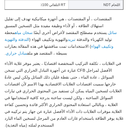
لحام NDT
RT التلقائي 100٪
المقتصدات ، أو المقتصدات ، هي أجهزة ميكانيكية تهدف إلى تقليل
استهلاك الطاقة ، أو لأداء وظيفة مفيدة مثل التسخين المسبق
سائل
.يستخدم مصطلح المقتصد لأغراض أخرى أيضًا.
سخان مياه
محطة
توليد الكهرباء والتدفئة
تبريد
والتهوية وتكييف الهواء (
التدفئة والتهوية
وتكييف الهواء
) الاستخدامات تمت مناقشتها في هذه المقالة.بعبارات
بسيطة ، المقتصد هو ملف
مبادل حراري
.
 الغلايات ، تكلفة التركيب المنخفضة اقتصاديًا ، يعتبر موفر غلاية الأداء
الأفضل لمراجل CFB عبارة عن أجهزة التبادل الحراري التي تسخن
السوائل ، عادة الماء ، حتى نقطة غليان ذلك السائل ولكن ليس عادةً
خارجها.سميت اقتصادات الغلايات الاقتصادية بهذا الاسم لأن اقتصادات
غلايات لتسخين المياه يمكن أن تستفيد من المحتوى الحراري في تيارات
السوائل الساخنة ، ولكن ليست ساخنة بدرجة كافية لاستخدامها في
الغلاية ، وبالتالي استعادة المحتوى الحراري الأكثر فائدة وتحسين كفاءة
غلاية.موفرات الغلايات ذات الأداء الأفضل عبارة عن جهاز يتم تركيبه في
ية يوفر الطاقة باستخدام غازات العادم من المرجل لتسخين الماء البارد
المستخدم لملئه (مياه التغذية).