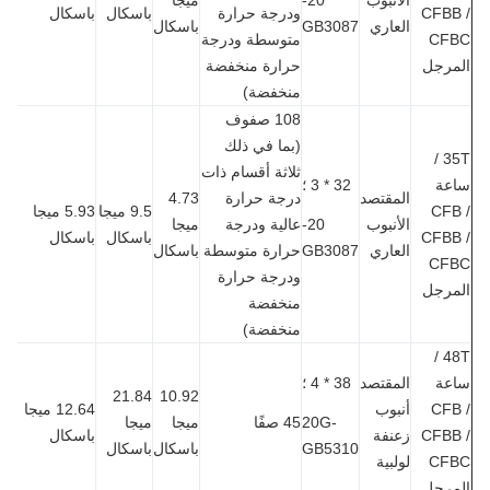
CFBB
ودرجة حرارة
باسكال
باسكال
العاري
GB3087
باسكال
CF
متوسطة ودرجة
مرجل
حرارة منخفضة
منخفضة)
108 صفوف
(بما في ذلك
35T /
ثلاثة أقسام ذات
عة
32 * 3 ؛
المقتصد
درجة حرارة
4.73
CFB
9.5 ميجا
5.93 ميجا
الأنبوب
20-
عالية ودرجة
ميجا
CFBB
باسكال
باسكال
العاري
GB3087
حرارة متوسطة
باسكال
CF
ودرجة حرارة
مرجل
منخفضة
منخفضة)
48T /
عة
المقتصد
38 * 4 ؛
21.84
10.92
CFB
أنبوب
12.64 ميجا
20G-
45 صفًا
ميجا
ميجا
CFBB
زعنفة
باسكال
GB5310
باسكال
باسكال
CF
لولبية
مرجل