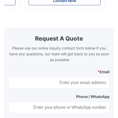
e that helps to
the energy improving device that helps to
Contact Now
n by saving the
reduce the cost of operation by saving the
Boiler tends to
fuel. The economizer in Boiler tends to
 efficient. In
make the system more energy efficient. In
s are generally
boilers, economizers are generally
with the fluid,
designed to exchange heat with the fluid,
xhaust from the
generally water. The exhaust from the
the temperature
boilers is generally in the temperature
Request A Quote
 so there are a
range of 200°C – 250°C, so there
huge
Please use our online inquiry contact form below if you
have any questions, our team will get back to you as soon
as possible.
*
Email
Phone / WhatsApp