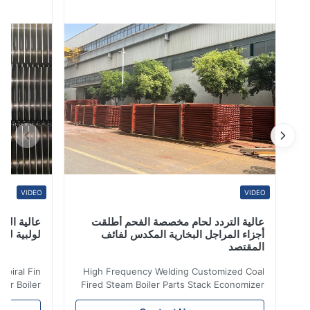
2- بسبب ارتفاع أسعار الوقود ، تواجه جميع محطات توليد
الطاقة ضغوطاً لزيادة كفاءة المرجل.لذلك باستخدام الموفر ،
يمكن تقليل هذا الضغط. ...
VIDEO
VIDEO
عالية التردد لحام مخصصة الفحم أطلقت
عالية التردد ل
أجزاء المراجل البخارية المكدس لفائف
لولبية لنقل الح
المقتصد
iler Spiral Fin
High Frequency Welding Customized Coal
ransfer Boiler
Fired Steam Boiler Parts Stack Economizer
nomizer is the
Coil Boiler economizer Boiler Economizer is