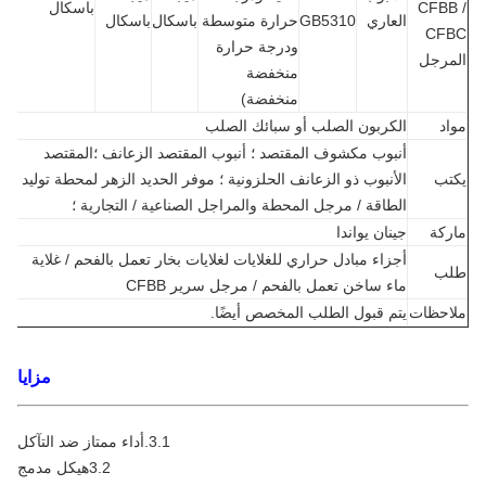
CFBB
باسكال
العاري
GB5310
حرارة متوسطة
باسكال
باسكال
CF
ودرجة حرارة
مرجل
منخفضة
منخفضة)
د
الكربون الصلب أو سبائك الصلب
أنبوب مكشوف المقتصد ؛ أنبوب المقتصد الزعانف ؛المقتصد
تب
الأنبوب ذو الزعانف الحلزونية ؛ موفر الحديد الزهر لمحطة توليد
الطاقة / مرجل المحطة والمراجل الصناعية / التجارية ؛
كة
جينان يواندا
أجزاء مبادل حراري للغلايات لغلايات بخار تعمل بالفحم / غلاية
ب
ماء ساخن تعمل بالفحم / مرجل سرير CFBB
احظات
يتم قبول الطلب المخصص أيضًا.
مزايا
3.1.أداء ممتاز ضد التآكل
3.2هيكل مدمج