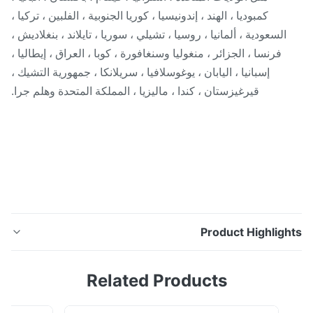
كمبوديا ، الهند ، إندونيسيا ، كوريا الجنوبية ، الفلبين ، تركيا ،
السعودية ، ألمانيا ، روسيا ، تشيلي ، سوريا ، تايلاند ، بنغلاديش ،
فرنسا ، الجزائر ، منغوليا وسنغافورة ، كوبا ، العراق ، إيطاليا ،
إسبانيا ، اليابان ، يوغوسلافيا ، سريلانكا ، جمهورية التشيك ،
قيرغيزستان ، كندا ، ماليزيا ، المملكة المتحدة وهلم جرا.
Product Highligh
GB / ASME / EN / DIN Superheater Serpentine لفائف
Related Products
معتمدة من غلاية البخار فوائد 1.إنه يستعيد المزيد من حرارة
غازات المداخن التي لا يستطيع سخان الهواء العادي القيام بها.