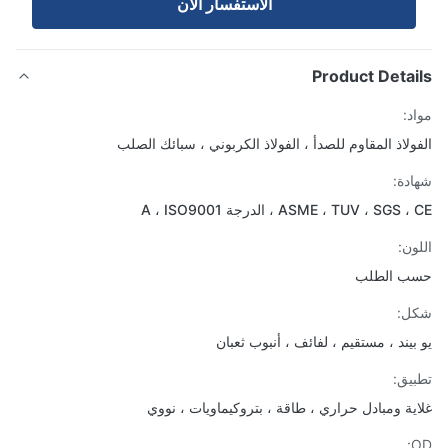
الاستفسار الآن
Product Detai
د:
ولاذ المقاوم للصدأ ، الفولاذ الكربوني ، سبائك الصلب
دة:
ASME ، TUV ، SGS ، الدرجة A ، ISO9001
ون:
ب الطلب
ل:
بيند ، مستقيم ، لفائف ، أنبوب ثعبان
يق:
ية ومبادل حراري ، طاقة ، بتروكيماويات ، نووي