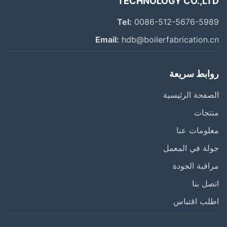
TECHNOLOGY CO.,L
Tel:
0086-512-5676-59
Email:
hdb@boilerfabrication.
ابط سريعة
فحة الرئيسية
تجات
ومات عنا
ة في المعمل
قبة الجودة
ل بنا
لب اقتباس