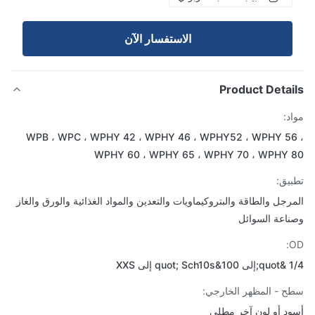
الاستفسار الآن
Product Detai
د:
WPB ، WPC ، WPHY 42 ، WPHY 46 ، WPHY52 ، WPHY 5
WPHY 60 ، WPHY 65 ، WPHY 70 ، WPHY 
يق:
رجل والطاقة والبتروكيماويات والتعدين والمواد الغذائية والورق والغاز
اعة السوائل
q إلى XXS
 - المظهر الخارجي:
د أو لون آخر مطلي