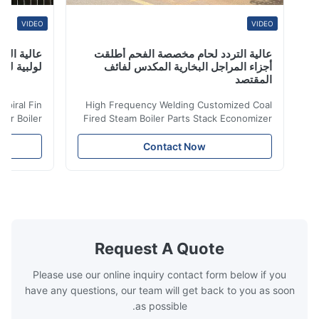
VIDEO
VIDEO
عالية التردد لحام مخصصة الفحم أطلقت
عالية التردد ل
أجزاء المراجل البخارية المكدس لفائف
لولبية لنقل الح
المقتصد
iler Spiral Fin
High Frequency Welding Customized Coal
ransfer Boiler
Fired Steam Boiler Parts Stack Economizer
nomizer is the
Coil Boiler economizer Boiler Economizer is
e that helps to
the energy improving device that helps to
Contact Now
n by saving the
reduce the cost of operation by saving the
Boiler tends to
fuel. The economizer in Boiler tends to
 efficient. In
make the system more energy efficient. In
s are generally
boilers, economizers are generally
with the fluid,
designed to exchange heat with the fluid,
xhaust from the
generally water. The exhaust from the
the temperature
boilers is generally in the temperature
Request A Quote
 so there are a
range of 200°C – 250°C, so there
huge
Please use our online inquiry contact form below if you
have any questions, our team will get back to you as soon
as possible.