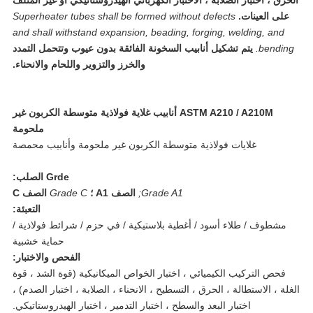
حرق ، اختبار الصلابة ، الاختبار الكهربائي الهيدروستاتيكي أو غير المتلف
على العينات.
Superheater tubes shall be formed without defects
and shall withstand expansion, beading, forging, welding, and
bending
يتم تشكيل أنابيب السخونة الفائقة بدون عيوب وتتحمل التمدد
والخرز والتزوير واللحام والانحناء.
ASTM A210 / A210M أنابيب غلاية فولاذية متوسطة الكربون غير
ملحومة
غلايات فولاذية متوسطة الكربون غير ملحومة وأنابيب محمصة
Grde الصلب:
Grade A1;
الصف A1 ؛
Grade C
الصف C
التعبئة:
مشطوف / طلاء أسود / أغطية بلاستيكية / في حزم / شرائط فولاذية /
حماية خشبية
الفحص والاختبار:
فحص التركيب الكيميائي ، اختبار الخواص الميكانيكية (قوة الشد ، قوة
لة ، الاستطالة ، الحرق ، التسطيح ، الانحناء ، الصلابة ، اختبار الصدم) ،
اختبار البعد والسطح ، اختبار التدمير ، اختبار الهيدروستاتيكي.