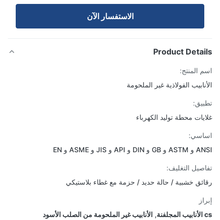
الاستفسار الآن
Product Detai
 المنتج:
نابيب الفولاذية غير الملحومة
يق:
يات محطة توليد الكهرباء
اسي:
و API و JIS و ASME و EN
صيل التغليف:
ئق خشبية / حالة حديد / حزمة مع غطاء بلاستيكي
از
,
الأنابيب غير الملحومة من الصلب الأسود