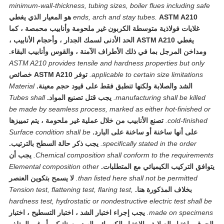
minimum-wall-thickness, tubing sizes, boiler flues including saf
ends, arch and stay tubes.
ASTM A210 هو المعيار الذي يغطي
غلايات فولاذية متوسطة الكربون غير ملحومة وأنابيب محمصة ، كما
يغطي ASTM A210 الحد الأدنى لسمك الجدار ، وأحجام الأنابيب ،
ومداخن المرجل بما في ذلك الأطراف الآمنة ، والقوس وأنابيب البقاء.
ASTM A210 provides tensile and hardness properties but only
applicable to certain size limitations.
توفر ASTM A210 خصائص
الشد والصلابة ولكنها تنطبق فقط على قيود حجم معينة.
Material
manufacturing shall be killed.
يجب قتل تصنيع المواد.
Tubes shall
be made by seamless process, marked as either hot-finished o
cold-finished.
تصنع الأنابيب من خلال عملية غير ملحومة ، يتم تمييزها
على أنها ساخنة أو ساخنة على البارد.
Surface condition shall be
specifically stated in the order.
يجب ذكر حالة السطح بالترتيب.
Chemical composition shall conform to the requirement
يجب أن
افق التركيب الكيميائي مع المتطلبات.
Elemental composition other
than listed here shall not be permitted.
لا يسمح بتكوين العنصر
بخلاف المذكورة هنا.
Tension test, flattening test, flaring test,
hardness test, hydrostatic or nondestructive electric test shall 
made on specimen
يجب إجراء اختبار الشد ، اختبار التسطيح ، اختبار