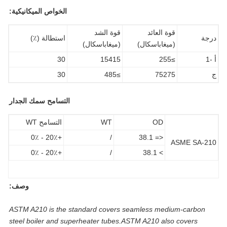
الخواص الميكانيكية:
قوة العائد
قوة الشد
جة
استطالة (٪)
(ميغاباسكال)
(ميغاباسكال)
30
15415
≥255
30
≥485
75275
التسامح سمك الجدار
OD
WT
التسامح WT
+20٪ - 0٪
/
<= 38.1
ASME SA-2
+20٪ - 0٪
/
> 38.1
وصف:
ASTM A210 is the standard covers seamless medium-carbon
steel boiler and superheater tubes.ASTM A210 also covers