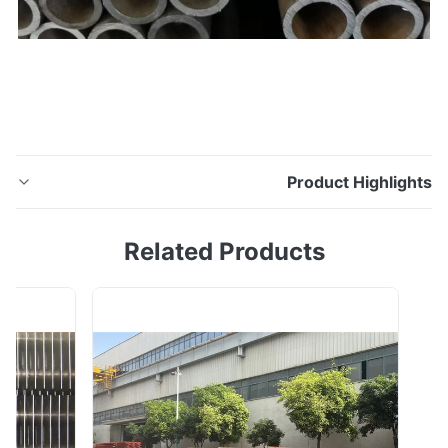
Product Highligh
ASTM A210 غلاية من الصلب الكربوني غير الملحوم سمك
Related Products
الجدار 0.8 مم - 15 مم ASTM A210 أنبوب فولاذي كربوني غير
ملحوم ، جدار فولاذي للغلاية سمك الجدار 0.8 مم - 15 مم
تفاصيل سريعة: المعيار: ASTM A210 / A210M (ASME
SA210 / SA210M) غلايات فولاذية متوسطة الكربون غير
ملحومة وأنابيب محمصة الحجم: (مم) الأبعاد ال...