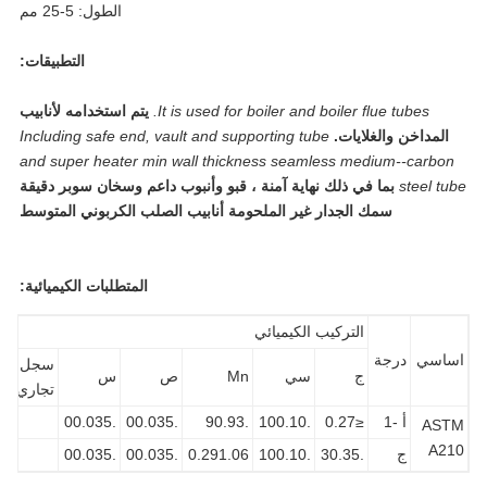
الطول: 5-25 مم
التطبيقات:
It is used for boiler and boiler flue tubes.
يتم استخدامه لأنابيب
المداخن والغلايات.
Including safe end, vault and supporting tube
and super heater min wall thickness seamless medium--carbo
steel t
بما في ذلك نهاية آمنة ، قبو وأنبوب داعم وسخان سوبر دقيقة
سمك الجدار غير الملحومة أنابيب الصلب الكربوني المتوسط
المتطلبات الكيميائية:
التركيب الكيميائي
اسي
درجة
سجل
ج
سي
Mn
ص
س
مو
ال
تجاري
أ -1
≤0.27
.100.10
.90.93
.00.035
.00.035
AS
A2
ج
.30.35
.100.10
0.291.06
.00.035
.00.035