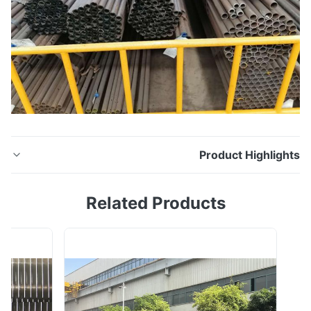
Product Highligh
ASTM A249 / ASME SA249 الأنابيب الملحومة ، TP304L /
Related Products
1.4306 للمنطقة الكيميائية تتعامل تقنية Hua Dong Energy
Technology مع الأنابيب والأنابيب الملحومة من الفولاذ المقاوم
للصدأ بالفعل منذ أكثر من 10 سنوات ، كل year sell more
than 5000 tons of stainless steel pipe and tube. بيع أكثر
من 5000 طن من أنابيب ...