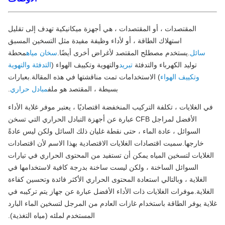
المقتصدات ، أو المقتصدات ، هي أجهزة ميكانيكية تهدف إلى تقليل
استهلاك الطاقة ، أو لأداء وظيفة مفيدة مثل التسخين المسبق
سائل
.يستخدم مصطلح المقتصد لأغراض أخرى أيضًا.
سخان مياه
محطة
توليد الكهرباء والتدفئة
تبريد
والتهوية وتكييف الهواء (
التدفئة والتهوية
وتكييف الهواء
) الاستخدامات تمت مناقشتها في هذه المقالة.بعبارات
بسيطة ، المقتصد هو ملف
مبادل حراري
.
 الغلايات ، تكلفة التركيب المنخفضة اقتصاديًا ، يعتبر موفر غلاية الأداء
الأفضل لمراجل CFB عبارة عن أجهزة التبادل الحراري التي تسخن
السوائل ، عادة الماء ، حتى نقطة غليان ذلك السائل ولكن ليس عادةً
خارجها.سميت اقتصادات الغلايات الاقتصادية بهذا الاسم لأن اقتصادات
غلايات لتسخين المياه يمكن أن تستفيد من المحتوى الحراري في تيارات
السوائل الساخنة ، ولكن ليست ساخنة بدرجة كافية لاستخدامها في
الغلاية ، وبالتالي استعادة المحتوى الحراري الأكثر فائدة وتحسين كفاءة
غلاية.موفرات الغلايات ذات الأداء الأفضل عبارة عن جهاز يتم تركيبه في
ية يوفر الطاقة باستخدام غازات العادم من المرجل لتسخين الماء البارد
المستخدم لملئه (مياه التغذية).