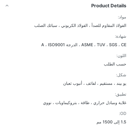
Product Detai
د:
ولاذ المقاوم للصدأ ، الفولاذ الكربوني ، سبائك الصلب
دة:
ASME ، TUV ، SGS ، الدرجة A ، ISO9001
ون:
ب الطلب
ل:
بيند ، مستقيم ، لفائف ، أنبوب ثعبان
يق:
ية ومبادل حراري ، طاقة ، بتروكيماويات ، نووي
مم