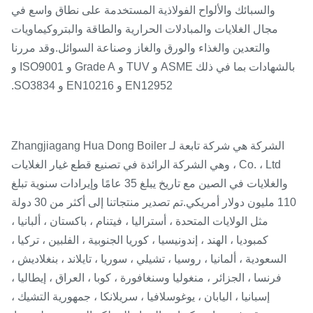
والسبائك والألواح الفولاذية المستخدمة على نطاق واسع في
مجال الغلايات والمبادلات الحرارية والطاقة والبتروكيماويات
والتعدين والغذاء والورق والغاز وصناعة السوائل.وقد مررنا
بالشهادات بما في ذلك ASME و TUV و Grade A و ISO9001 و
EN12952 و EN10216 و SO3834.
الشركة هي شركة تابعة لـ Zhangjiagang Hua Dong Boiler
Co. ، Ltd ، وهي الشركة الرائدة في تصنيع قطع غيار الغلايات
والغلايات في الصين مع تاريخ يبلغ 35 عامًا وإيرادات سنوية تبلغ
110 مليون دولار أمريكي.تم تصدير منتجاتنا إلى أكثر من 30 دولة
مثل الولايات المتحدة ، أستراليا ، فيتنام ، باكستان ، ألبانيا ،
كمبوديا ، الهند ، إندونيسيا ، كوريا الجنوبية ، الفلبين ، تركيا ،
السعودية ، ألمانيا ، روسيا ، تشيلي ، سوريا ، تايلاند ، بنغلاديش ،
فرنسا ، الجزائر ، منغوليا وسنغافورة ، كوبا ، العراق ، إيطاليا ،
إسبانيا ، اليابان ، يوغوسلافيا ، سريلانكا ، جمهورية التشيك ،