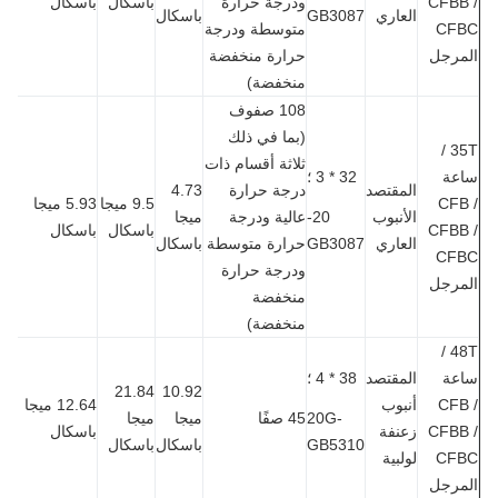
CFBB
ودرجة حرارة
باسكال
باسكال
العاري
GB3087
باسكال
CF
متوسطة ودرجة
مرجل
حرارة منخفضة
منخفضة)
108 صفوف
(بما في ذلك
35T /
ثلاثة أقسام ذات
عة
32 * 3 ؛
المقتصد
درجة حرارة
4.73
CFB
9.5 ميجا
5.93 ميجا
الأنبوب
20-
عالية ودرجة
ميجا
CFBB
باسكال
باسكال
العاري
GB3087
حرارة متوسطة
باسكال
CF
ودرجة حرارة
مرجل
منخفضة
منخفضة)
48T /
عة
المقتصد
38 * 4 ؛
21.84
10.92
CFB
أنبوب
12.64 ميجا
20G-
45 صفًا
ميجا
ميجا
CFBB
زعنفة
باسكال
GB5310
باسكال
باسكال
CF
لولبية
مرجل