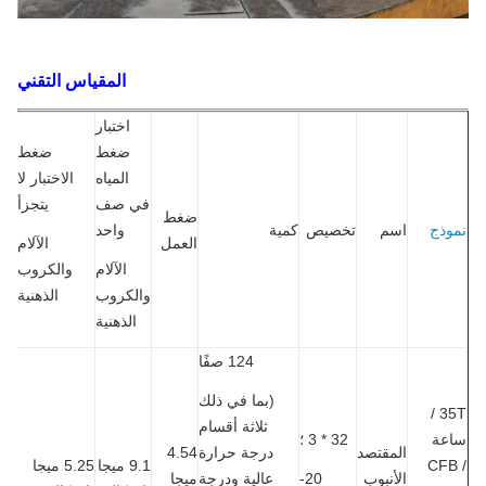
المقياس التقني
اختبار
ضغط
ضغط
المياه
الاختبار لا
في صف
يتجزأ
ضغط
ذج
اسم
تخصيص
كمية
واحد
العمل
الآلام
الآلام
والكروب
والكروب
الذهنية
الذهنية
124 صفًا
(بما في ذلك
35T /
ثلاثة أقسام
عة
32 * 3 ؛
المقتصد
درجة حرارة
4.54
CFB
9.1 ميجا
5.25 ميجا
الأنبوب
20-
عالية ودرجة
ميجا