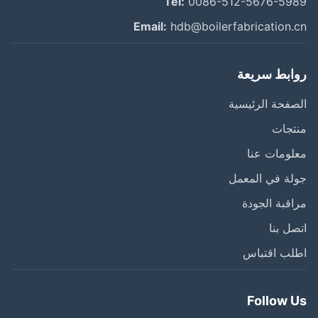
Tel:
0086-512-5676-59
Email:
hdb@boilerfabrication.
ابط سريعة
فحة الرئيسية
تجات
ومات عنا
ة في المعمل
قبة الجودة
ل بنا
لب اقتباس
Follow 