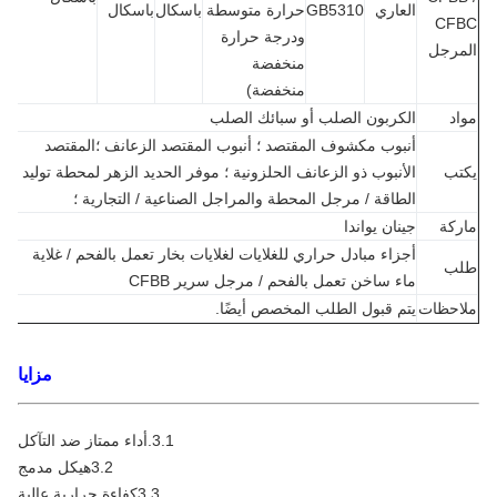
العاري
GB5310
حرارة متوسطة
باسكال
باسكال
CF
ودرجة حرارة
مرجل
منخفضة
منخفضة)
د
الكربون الصلب أو سبائك الصلب
أنبوب مكشوف المقتصد ؛ أنبوب المقتصد الزعانف ؛المقتصد
تب
الأنبوب ذو الزعانف الحلزونية ؛ موفر الحديد الزهر لمحطة توليد
الطاقة / مرجل المحطة والمراجل الصناعية / التجارية ؛
كة
جينان يواندا
أجزاء مبادل حراري للغلايات لغلايات بخار تعمل بالفحم / غلاية
ب
ماء ساخن تعمل بالفحم / مرجل سرير CFBB
احظات
يتم قبول الطلب المخصص أيضًا.
مزايا
3.1.أداء ممتاز ضد التآكل
3.2هيكل مدمج
3.3كفاءة حرارية عالية