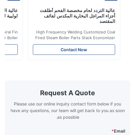
عالية التردد لحام مخصصة الفحم أطلقت
عالية التردد ل
أجزاء المراجل البخارية المكدس لفائف
لولبية لنقل الح
المقتصد
iler Spiral Fin
High Frequency Welding Customized Coal
ransfer Boiler
Fired Steam Boiler Parts Stack Economizer
nomizer is the
Coil Boiler economizer Boiler Economizer is
e that helps to
the energy improving device that helps to
Contact Now
n by saving the
reduce the cost of operation by saving the
Boiler tends to
fuel. The economizer in Boiler tends to
 efficient. In
make the system more energy efficient. In
s are generally
boilers, economizers are generally
with the fluid,
designed to exchange heat with the fluid,
xhaust from the
generally water. The exhaust from the
the temperature
boilers is generally in the temperature
Request A Quote
 so there are a
range of 200°C – 250°C, so there
huge
Please use our online inquiry contact form below if you
have any questions, our team will get back to you as soon
as possible.
*
Email