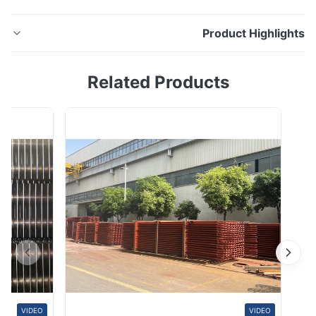
Product Highligh
المقتصد لفائف أنبوب اعوج للغلاية عالية الكفاءة ASME مصدق
Related Products
ملف الشركة شركة Zhangjiagang Hua Dong Energy
Technology Co. ، Ltd. هي شركة ذات تقنية عالية متخصصة
في إنتاج جميع أنواع الأنابيب والأنابيب المصنوعة من الفولاذ
مقاوم للصدأ والكربون والسبائك والألواح الفولاذية المستخدمة
على نطاق واسع في مجال الغ...
VIDEO
VIDEO