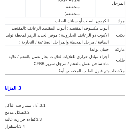
مرجل
منخفضة
منخفضة)
د
الكربون الصلب أو سبائك الصلب
أنبوب مكشوف المقتصد ؛ أنبوب المقتصد الزعانف ؛المقتصد
تب
الأنبوب ذو الزعانف الحلزونية ؛ موفر الحديد الزهر لمحطة توليد
الطاقة / مرجل المحطة والمراجل الصناعية / التجارية ؛
كة
جينان يواندا
أجزاء مبادل حراري للغلايات لغلايات بخار تعمل بالفحم / غلاية
ب
ماء ساخن تعمل بالفحم / مرجل سرير CFBB
احظات
يتم قبول الطلب المخصص أيضًا.
3. المزايا
3.1.أداء ممتاز ضد التآكل
3.2هيكل مدمج
3.3كفاءة حرارية عالية
3.4.استقرار