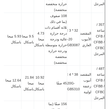
مرجل
حرارة منخفضة
منخفضة)
108 صفوف
(بما في ذلك
35T /
ثلاثة أقسام ذات
عة
32 * 3 ؛
المقتصد
درجة حرارة
4.73
CFB
9.5 ميجا
5.93 ميجا
الأنبوب
20-
عالية ودرجة
ميجا
CFBB
باسكال
باسكال
العاري
GB3087
حرارة متوسطة
باسكال
CF
ودرجة حرارة
مرجل
منخفضة
منخفضة)
48T /
عة
المقتصد
38 * 4 ؛
21.84
10.92
CFB
أنبوب
12.64 ميجا
20G-
45 صفًا
ميجا
ميجا
CFBB
زعنفة
باسكال
GB5310
باسكال
باسكال
CF
لولبية
مرجل
156 صفًا (بما