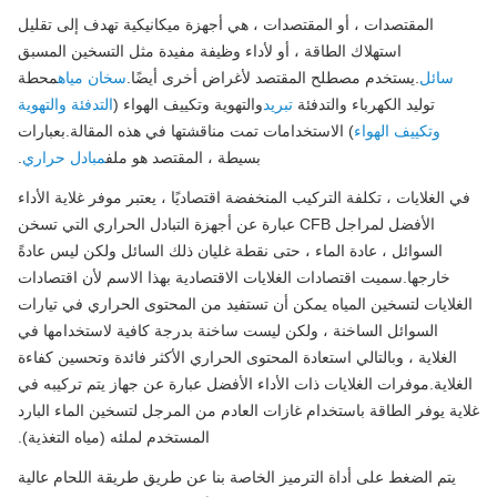
المقتصدات ، أو المقتصدات ، هي أجهزة ميكانيكية تهدف إلى تقليل
استهلاك الطاقة ، أو لأداء وظيفة مفيدة مثل التسخين المسبق
سائل
.يستخدم مصطلح المقتصد لأغراض أخرى أيضًا.
سخان مياه
محطة
توليد الكهرباء والتدفئة
تبريد
والتهوية وتكييف الهواء (
التدفئة والتهوية
وتكييف الهواء
) الاستخدامات تمت مناقشتها في هذه المقالة.بعبارات
بسيطة ، المقتصد هو ملف
مبادل حراري
.
 الغلايات ، تكلفة التركيب المنخفضة اقتصاديًا ، يعتبر موفر غلاية الأداء
الأفضل لمراجل CFB عبارة عن أجهزة التبادل الحراري التي تسخن
السوائل ، عادة الماء ، حتى نقطة غليان ذلك السائل ولكن ليس عادةً
خارجها.سميت اقتصادات الغلايات الاقتصادية بهذا الاسم لأن اقتصادات
غلايات لتسخين المياه يمكن أن تستفيد من المحتوى الحراري في تيارات
السوائل الساخنة ، ولكن ليست ساخنة بدرجة كافية لاستخدامها في
الغلاية ، وبالتالي استعادة المحتوى الحراري الأكثر فائدة وتحسين كفاءة
غلاية.موفرات الغلايات ذات الأداء الأفضل عبارة عن جهاز يتم تركيبه في
ية يوفر الطاقة باستخدام غازات العادم من المرجل لتسخين الماء البارد
المستخدم لملئه (مياه التغذية).
يتم الضغط على أداة الترميز الخاصة بنا عن طريق طريقة اللحام عالية