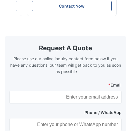
e that helps to
the energy improving device that helps to
Contact Now
n by saving the
reduce the cost of operation by saving the
Boiler tends to
fuel. The economizer in Boiler tends to
 efficient. In
make the system more energy efficient. In
s are generally
boilers, economizers are generally
with the fluid,
designed to exchange heat with the fluid,
xhaust from the
generally water. The exhaust from the
the temperature
boilers is generally in the temperature
Request A Quote
 so there are a
range of 200°C – 250°C, so there
huge
Please use our online inquiry contact form below if you
have any questions, our team will get back to you as soon
as possible.
*
Email
Phone / WhatsApp