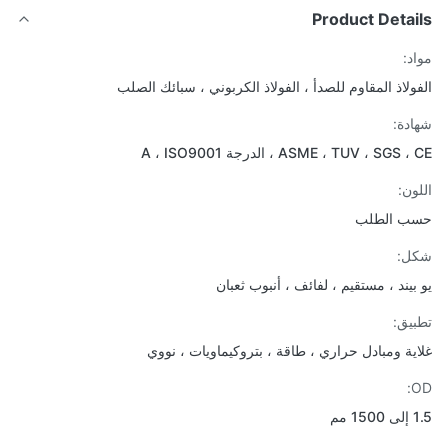
Product Detai
د:
ولاذ المقاوم للصدأ ، الفولاذ الكربوني ، سبائك الصلب
دة:
ASME ، TUV ، SGS ، الدرجة A ، ISO9001
ون:
ب الطلب
ل:
بيند ، مستقيم ، لفائف ، أنبوب ثعبان
يق:
ية ومبادل حراري ، طاقة ، بتروكيماويات ، نووي
مم