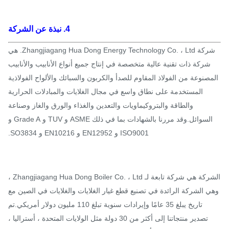
4. نبذة عن الشركة
شركة Zhangjiagang Hua Dong Energy Technology Co. ، Ltd. هي
شركة ذات تقنية عالية متخصصة في إنتاج جميع أنواع الأنابيب والأنابيب
مصنوعة من الفولاذ المقاوم للصدأ والكربون والسبائك والألواح الفولاذية
المستخدمة على نطاق واسع في مجال الغلايات والمبادلات الحرارية
والطاقة والبتروكيماويات والتعدين والغذاء والورق والغاز وصناعة
السوائل.وقد مررنا بالشهادات بما في ذلك ASME و TUV و Grade A و
ISO9001 و EN12952 و EN10216 و SO3834.
الشركة هي شركة تابعة لـ Zhangjiagang Hua Dong Boiler Co. ، Ltd ،
ي الشركة الرائدة في تصنيع قطع غيار الغلايات والغلايات في الصين مع
تاريخ يبلغ 35 عامًا وإيرادات سنوية تبلغ 110 مليون دولار أمريكي.تم
تصدير منتجاتنا إلى أكثر من 30 دولة مثل الولايات المتحدة ، أستراليا ،