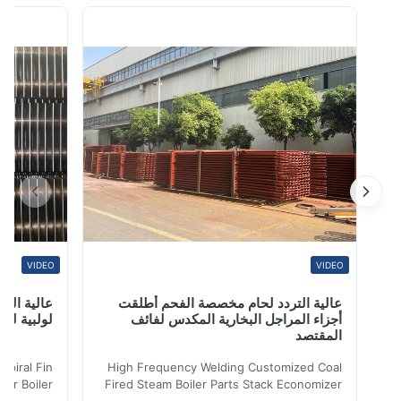
مفيدة مثل التسخين المسبق سائل.يستخدم مصطلح المقتصد
لأغراض أخرى أيضًا.سخان مياهمحطة توليد الكهرباء والتدفئة
تبريدوالتهوية وتكييف ...
VIDEO
VIDEO
عالية التردد لحام مخصصة الفحم أطلقت
عالية التردد ل
أجزاء المراجل البخارية المكدس لفائف
لولبية لنقل الح
المقتصد
iler Spiral Fin
High Frequency Welding Customized Coal
ransfer Boiler
Fired Steam Boiler Parts Stack Economizer
nomizer is the
Coil Boiler economizer Boiler Economizer is