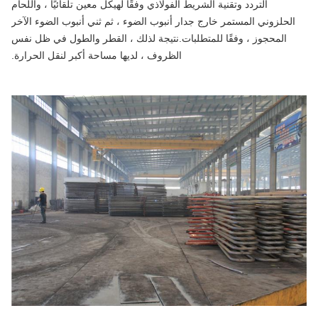
التردد وتقنية الشريط الفولاذي وفقًا لهيكل معين تلقائيًا ، واللحام
الحلزوني المستمر خارج جدار أنبوب الضوء ، ثم ثني أنبوب الضوء الآخر
المحجوز ، وفقًا للمتطلبات.نتيجة لذلك ، القطر والطول في ظل نفس
الظروف ، لديها مساحة أكبر لنقل الحرارة.