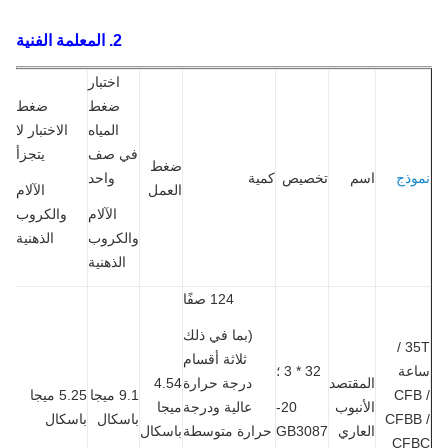
2. المعلمة الفنية
اختبار
ضغط
ضغط
المياه
الاختبار لا
في صف
يتجزأ
ضغط
ذج
اسم
تخصيص
كمية
واحد
العمل
الآلام
الآلام
والكروب
والكروب
الذهنية
الذهنية
124 صفًا
(بما في ذلك
35T /
ثلاثة أقسام
عة
32 * 3 ؛
المقتصد
درجة حرارة
4.54
CFB
9.1 ميجا
5.25 ميجا
الأنبوب
20-
عالية ودرجة
ميجا
CFBB
باسكال
باسكال
العاري
GB3087
حرارة متوسطة
باسكال
CF