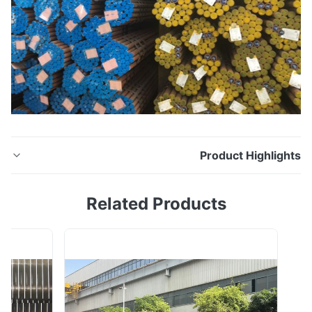
Product Highligh
TP321 / 321H المتفجرات من مخلفات الحرب الفولاذ المقاوم
Related Products
للصدأ الأنابيب الملحومة لهندسة الصرف الصحي معيار ASTM
A249: حجم OD الجدار الاسمي القطر الخارجي الطول حائط
1/2 "(12.7) 0.065 بوصة (1.65) /0.049 بوصة (1.25) +/-
0.005 (0.13) +1/8 "(3.18) - 0 +/- 10.0٪ 3/4 "(19.1) 0.065
بوصة (1.65) /0.049 بوصة (1...