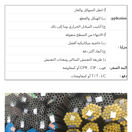
أ) لنقل السوائل والغاز
pplicat
ب) الهيكل والقطع
ج) أنابيب المبادل الحراري وما إلى ذلك
أ) الانتهاء من السطح متفوقة
ب) خاصية ميكانيكية أفضل
ا :
ج) أبعاد أكثر دقة
د) طريقة التفتيش المثالي ومعدات التفتيش
ند السعر:
فوب ، CFR ، CIF أو كمفاوضة
 :
T / T ، LC أو كمفاوضات