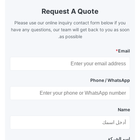
xhaust from the
generally water. The exhaust from the
the temperature
boilers is generally in the temperature
Request A Quote
 so there are a
range of 200°C – 250°C, so there
huge
Please use our online inquiry contact form below if you
have any questions, our team will get back to you as soon
as possible.
*
Email
Phone / WhatsApp
Name
اسم الشركة