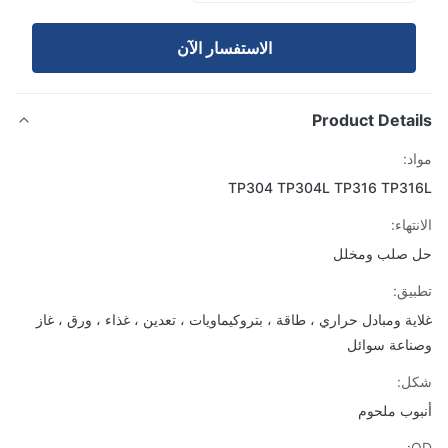
الاستفسار الآن
Product Detai
د:
TP304 TP304L TP316 TP31
تهاء:
 صلب ومخلل
يق:
ية ومبادل حراري ، طاقة ، بتروكيماويات ، تعدين ، غذاء ، ورق ، غاز
اعة سوائل
ل:
وب ملحوم