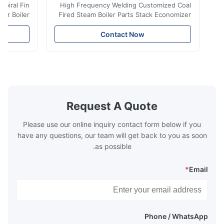
iler Spiral Fin
High Frequency Welding Customized Coal
ransfer Boiler
Fired Steam Boiler Parts Stack Economizer
nomizer is the
Coil Boiler economizer Boiler Economizer is
e that helps to
the energy improving device that helps to
Contact Now
n by saving the
reduce the cost of operation by saving the
Boiler tends to
fuel. The economizer in Boiler tends to
 efficient. In
make the system more energy efficient. In
s are generally
boilers, economizers are generally
with the fluid,
designed to exchange heat with the fluid,
xhaust from the
generally water. The exhaust from the
the temperature
boilers is generally in the temperature
Request A Quote
 so there are a
range of 200°C – 250°C, so there
huge
Please use our online inquiry contact form below if you
have any questions, our team will get back to you as soon
as possible.
*
Email
Phone / WhatsApp