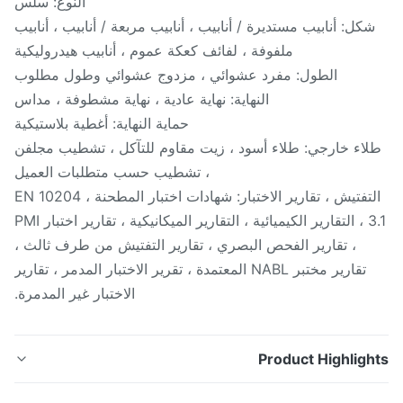
النوع: سلس
كل: أنابيب مستديرة / أنابيب ، أنابيب مربعة / أنابيب ، أنابيب
ملفوفة ، لفائف كعكة عموم ، أنابيب هيدروليكية
الطول: مفرد عشوائي ، مزدوج عشوائي وطول مطلوب
النهاية: نهاية عادية ، نهاية مشطوفة ، مداس
حماية النهاية: أغطية بلاستيكية
اء خارجي: طلاء أسود ، زيت مقاوم للتآكل ، تشطيب مجلفن
، تشطيب حسب متطلبات العميل
التفتيش ، تقارير الاختبار: شهادات اختبار المطحنة ، EN 10204
3.1 ، التقارير الكيميائية ، التقارير الميكانيكية ، تقارير اختبار PMI
، تقارير الفحص البصري ، تقارير التفتيش من طرف ثالث ،
تقارير مختبر NABL المعتمدة ، تقرير الاختبار المدمر ، تقارير
الاختبار غير المدمرة.
Product Highligh
ابيب فولاذية غير ملحومة مصنوعة من سبائك الصلب لاستخدام