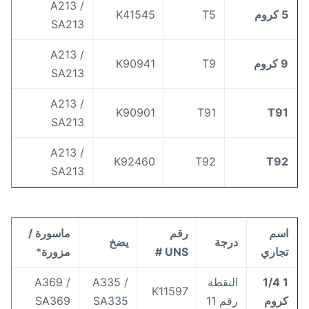
A213 /
كروم
T5
K41545
SA213
A213 /
كروم
T9
K90941
SA213
A213 /
K90901
T91
T9
SA213
A213 /
K92460
T92
T9
SA213
سم
رقم
ماسورة /
درجة
يضخ
جاري
UNS #
مزورة
*
1 1/4
النقطة
A335 /
A369 /
K11597
روم
رقم 11
SA335
SA369