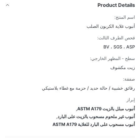
Product Detai
 المنتج:
وب غلاية الكربون الصلب
 الطرف الثالث:
BV ، SGS ، 
 - المظهر الخارجي:
ت مكشوف
ة:
ئق خشبية / حالة حديد / حزمة مع غطاء بلاستيكي
از
 مبلل بالزيت ASTM A179
,
وب غير ملحوم مسحوب بالزيت على البارد
,
ب مسحوب على البارد للغلاية ASTM A179