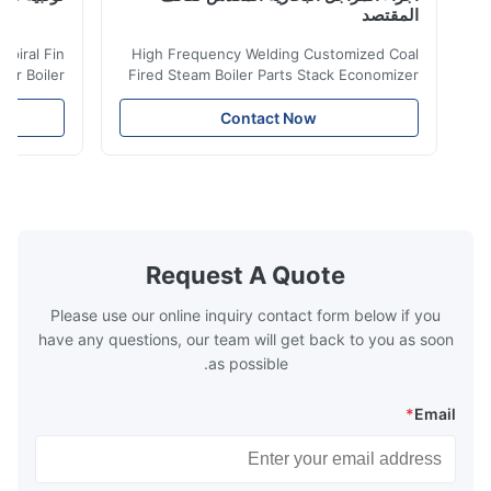
المقتصد
iler Spiral Fin
High Frequency Welding Customized Coal
ransfer Boiler
Fired Steam Boiler Parts Stack Economizer
nomizer is the
Coil Boiler economizer Boiler Economizer is
e that helps to
the energy improving device that helps to
Contact Now
n by saving the
reduce the cost of operation by saving the
Boiler tends to
fuel. The economizer in Boiler tends to
 efficient. In
make the system more energy efficient. In
s are generally
boilers, economizers are generally
with the fluid,
designed to exchange heat with the fluid,
xhaust from the
generally water. The exhaust from the
the temperature
boilers is generally in the temperature
Request A Quote
 so there are a
range of 200°C – 250°C, so there
huge
Please use our online inquiry contact form below if you
have any questions, our team will get back to you as soon
as possible.
*
Email