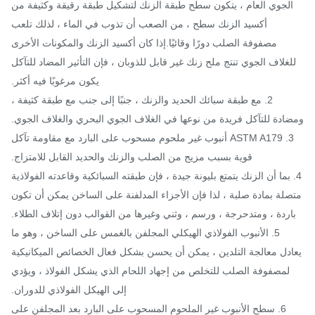
لجوي العام ، يتكون سطح طبقة الزنك لتشكيل طبقة رقيقة وكثيفة من
أكسيد الزنك سطح ، من الصعب أن تذوب في الماء ، لذلك تلعب
مصفوفة الصلب دورًا وقائيًا.إذا كان أكسيد الزنك والمكونات الأخرى
لغلاف الجوي تنتج ملح زنك غير قابل للذوبان ، فإن التأثير المضاد للتآكل
يكون مرغوبًا فيه أكثر.
2. مع طبقة سبائك الحديد والزنك ، جنبًا إلى جنب مع طبقة كثيفة ،
ادة للتآكل فريدة من نوعها في الغلاف الجوي البحري والغلاف الجوي.
3. ASTM A179 أنبوب غير ملحوم مسحوب على البارد مع مقاومة تآكل
قوية بسبب مزيج من الصلب والزنك والحديد القابل للامتزاج.
. بما أن الزنك يتمتع بليونة جيدة ، فإن طبقته السبائكية وقاعدته الفولاذية
لة بمادة صلبة ، لذا فإن الأجزاء المدلفنة على الساخن يمكن أن تكون
اردة ، ومتدحرجة ، ورسم ، وثني وغيرها من القوالب دون إتلاف الطلاء.
5. الأنبوب الفولاذي الهيكلي المجلفن بالغمس على الساخن ، وهو ما
دل معالجة التلدين ، يمكن أن يحسن بشكل فعال الخصائص الميكانيكية
لمصفوفة الصلب للتخلص من إجهاد اللحام الذي يشكل الفولاذ ، ويؤدي
إلى الهيكل الفولاذي للدوران.
6. سطح الأنبوب غير الملحوم المسحوب على البارد بعد المجلفن على