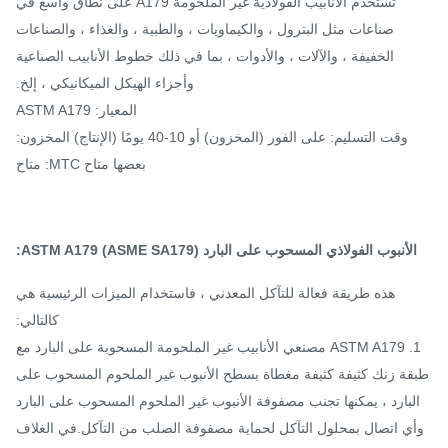
تستخدم الأنابيب الفولاذية غير الملحومة A179 على نطاق واسع في
صناعات مثل البترول ، والكيماويات ، والطبية ، والغذاء ، والصناعات
الخفيفة ، والآلات ، والأدوات ، بما في ذلك خطوط الأنابيب الصناعية
وأجزاء الهيكل الميكانيكي ، إلخ.
المعيار: ASTM A179
وقت التسليم: على الفور (المخزون) أو 10-40 يومًا (الإنتاج) المخزون:
بعضها متاح MTC: متاح
لأنبوب الفولاذي المسحوب على البارد ASTM A179 (ASME SA179):
هذه طريقة فعالة للتآكل المعدني ، فاستخدام الميزات الرئيسية هي
كالتالي:
1. ASTM A179 مصنعي الأنابيب غير الملحومة المسحوبة على البارد مع
قة زنك كثيفة كثيفة مغطاة بسطح الأنبوب غير الملحوم المسحوب على
لبارد ، يمكنها تجنب مصفوفة الأنبوب غير الملحوم المسحوب على البارد
ي اتصال بمحلول التآكل لحماية مصفوفة الصلب من التآكل.في الغلاف