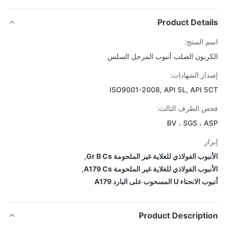
Product Detai
 المنتج:
ربون الصلب أنبوب المرجل السلس
ار الشهادات:
ISO9001-2008, API 5L, API 
 الطرف الثالث:
BV ، SGS ، 
از
بوب الفولاذي للغلاية غير الملحومة Gr B Cs
,
بوب الفولاذي للغلاية غير الملحومة A179 Cs
,
نحناء U المسحوب على البارد A179
Product Descripti