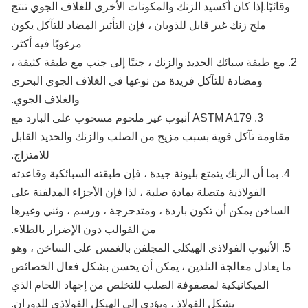
قائيًا.إذا كان أكسيد الزنك والمكونات الأخرى للغلاف الجوي تنتج
ملح زنك غير قابل للذوبان ، فإن التأثير المضاد للتآكل يكون
مرغوبًا فيه أكثر.
 مع طبقة سبائك الحديد والزنك ، جنبًا إلى جنب مع طبقة كثيفة ،
ومضادة للتآكل فريدة من نوعها في الغلاف الجوي البحري
والغلاف الجوي.
3. ASTM A179 أنبوب غير ملحوم مسحوب على البارد مع
قاومة تآكل قوية بسبب مزيج من الصلب والزنك والحديد القابل
للامتزاج.
4. بما أن الزنك يتمتع بليونة جيدة ، فإن طبقته السبائكية وقاعدته
الفولاذية متصلة بمادة صلبة ، لذا فإن الأجزاء المدلفنة على
لساخن يمكن أن تكون باردة ، ومتدحرجة ، ورسم ، وثني وغيرها
من القوالب دون الإضرار بالطلاء.
5. الأنبوب الفولاذي الهيكلي المجلفن بالغمس على الساخن ، وهو
 يعادل معالجة التلدين ، يمكن أن يحسن بشكل فعال الخصائص
الميكانيكية لمصفوفة الصلب للتخلص من إجهاد اللحام الذي
يشكل الفولاذ ، ويؤدي إلى الهيكل الفولاذي للدوران.