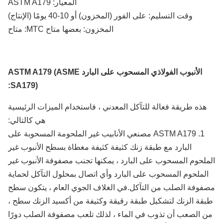
المعيار: ASTM A179
وقت التسليم: على الفور (المخزون) أو 10-40 يومًا (الإنتاج)
المخزون: بعضها متاح MTC: متاح
الأنبوب الفولاذي المسحوب على البارد ASTM A179 (ASME
SA179):
هذه طريقة فعالة للتآكل المعدني ، فاستخدام الميزات الرئيسية
هي كالتالي:
1. ASTM A179 مصنعي الأنابيب غير الملحومة المسحوبة على
البارد مع طبقة زنك كثيفة كثيفة مغطاة بسطح الأنبوب غير
لحوم المسحوب على البارد ، يمكنها تجنب مصفوفة الأنبوب غير
لملحوم المسحوب على البارد وأي اتصال بمحلول التآكل لحماية
وفة الصلب من التآكل.في الغلاف الجوي العام ، يتكون سطح
قة الزنك لتشكيل طبقة رقيقة وكثيفة من أكسيد الزنك سطح ،
 الصعب أن تذوب في الماء ، لذلك تلعب مصفوفة الصلب دورًا