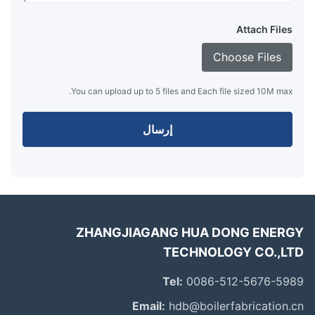
Attach Files
Choose Files
You can upload up to 5 files and Each file sized 10M max.
إرسال
ZHANGJIAGANG HUA DONG ENER
TECHNOLOGY CO.,L
Tel:
0086-512-5676-59
Email:
hdb@boilerfabrication.