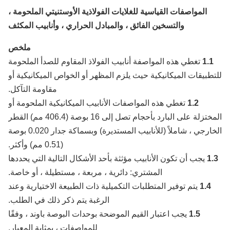
المواصفات القياسية للغلايات الفولاذية الأوستنيتي الملحومة ،
والتسخين الفائق ، والمبادل الحراري ، وأنابيب المكثف
ملخص
1.1
تغطي هذه المواصفة أنابيب الفولاذ المقاوم للصدأ الملحومة
طبيقات الميكانيكية حيث يلزم المظهر أو الخواص الميكانيكية أو
مقاومة التآكل.
1.2
تغطي هذه المواصفات الأنابيب الميكانيكية الملحومة أو
المختزلة على البارد بأحجام تصل إلى 16 بوصة (406.4 مم) القطر
الخارجي ، شاملاً (للأنابيب المستديرة) وبسماكة جدار 0.020 بوصة
(0.51 مم) وأكثر.
1
يجب أن تكون الأنابيب مؤثثة بأحد الأشكال التالية التي يحددها
المشتري: دائرية ، مربعة ، مستطيلة ، أو خاصة.
1.4
يتم توفير المتطلبات التكميلية ذات الطبيعة الاختيارية وعند
الرغبة يتم ذكر ذلك في الطلب.
1.5
يجب اعتبار القيم الموضحة بوحدات البوصة باوند ، وفقًا
للمواصفات ، بمثابة المعيار.