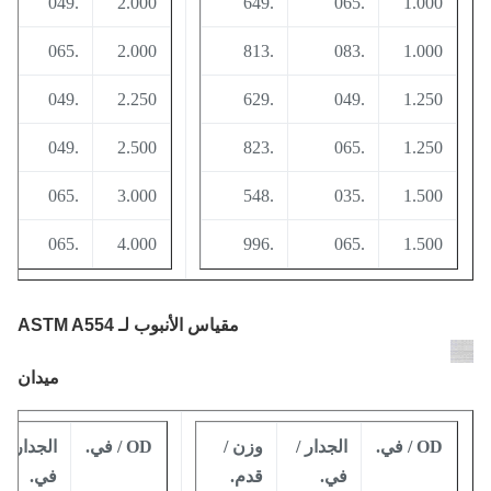
021
.049
2.000
.649
.065
1.000
343
.065
2.000
.813
.083
1.000
152
.049
2.250
.629
.049
1.250
283
.049
2.500
.823
.065
1.250
030
.065
3.000
.548
.035
1.500
730
.065
4.000
.996
.065
1.500
مقياس الأنبوب
لـ ASTM A554
ميدان
OD / في.
الجدار /
وزن /
OD / في.
الجدار /
و
في.
قدم.
في.
ق