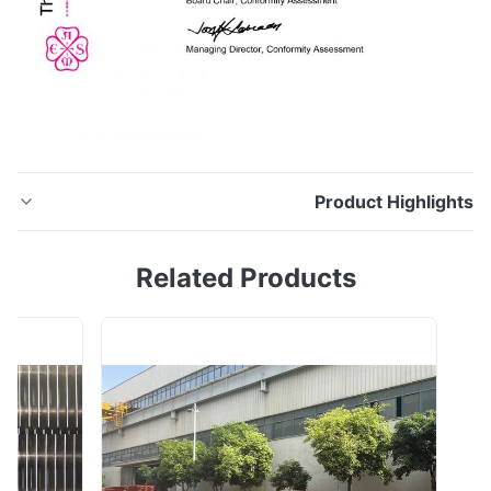
Product Highligh
أنبوب ميكانيكي ملحوم من الفولاذ المقاوم للصدأ تتمتع Hua
Related Products
Dong Energy Technology بخبرة تزيد عن 35 عامًا في أنبوب
المبادل الحراري / أنبوب الغلاية / أنبوب التبريد ، المواصفات
القياسية للغلايات الفولاذية الأوستنيتي الملحومة ، والتسخين
الفائق ، والمبادل الحراري ، وأنابيب المكثف ملخص 1.1 تغطي
هذه المواصفة ...