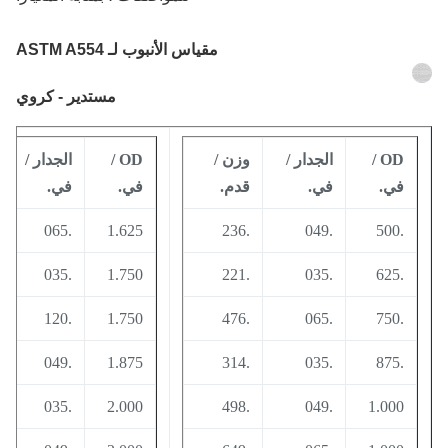
مقياس الأنبوب
لـ ASTM A554
مستدير - كروي
OD /
الجدار /
وزن /
OD /
الجدار /
وزن
في.
في.
قدم.
في.
في.
قدم
083
.065
1.625
.236
.049
.500
.641
.035
1.750
.221
.035
.625
090
.120
1.750
.476
.065
.750
.956
.049
1.875
.314
.035
.875
.735
.035
2.000
.498
.049
1.000