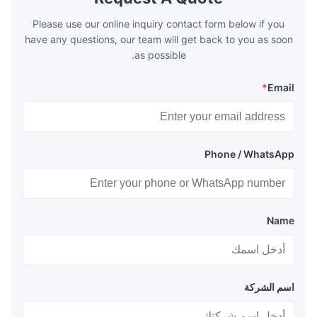
 so there are a
range of 200°C – 250°C, so there
huge
Please use our online inquiry contact form below if you
have any questions, our team will get back to you as soon
as possible.
*
Email
Phone / WhatsApp
Name
اسم الشركة