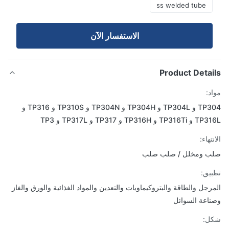
ss welded tube
الاستفسار الآن
Product Detai
د:
TP304 و TP304L و TP304H و TP304N و TP310S و TP316 و
 و TP316H و TP317 و TP317L و TP3
تهاء:
ب ومخلل / صلب صلب
يق:
رجل والطاقة والبتروكيماويات والتعدين والمواد الغذائية والورق والغاز
اعة السوائل
ل: