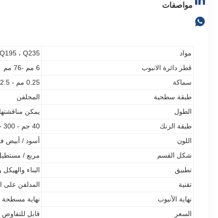
مواصفات
مواد
Q195 ، Q235
قطر دائرة الانبوب
6 مم -76 مم
سماكة
0.25 مم - 2.5 مم
طبقة سطحية
المجلفن
الطول
يمكن مناقشتها 
طبقة الزنك
40 جم - 300 جم
اللون
أسود / أبيض 
شكل القسم
مربع / مستطيل
تطبيق
البناء والهيكل 
تقنية
المدلفن على ال
نهاية الأنبوب
نهاية مسطحة
السعر
قابل للتفاوض