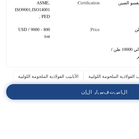
نغسو الصين
Certification:
ASME,
ISO9001,ISO14001
, PED
800 - 9000 USD /
Price:
ton
حوالي 10000 طن /
يب الفولاذية الملحومة اللولبية
الأنابيب الفولاذية الملحومة اللولبية
ا
ل
ا
س
ت
ف
س
ا
ر
ا
ل
آ
ن