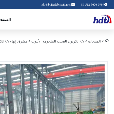
hdb@boilerfabrication.cn
86-512-5676-5989
الصفحة
المنتجات
Cs الكربون الصلب الملحومة الأنبوب
مشرق إنهاء Cs الكربون الصلب الملحومة الأنابيب المعدنية المدرفلة على البارد مصقول