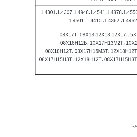
1.4301،1.4307،1.4948،1.4541،1.4878،1.4550،1.4401،1.4404،1.4571،1.4438،
08Х17Т، 08Х13،12Х13،12Х17،15
08Х18Н12Б، 10Х17Н13М2Т، 10Х
08Х18Н12Т، 08Х17Н15М3Т، 12Х18Н12Т
08Х17Н15Н3Т، 12Х18Н12Т، 08Х17Н15Н3Т
ي: