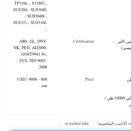
TP316L ، S31803 ،
SUS304 ، SUS304L
، SUH304H ،
SUS321 ، SUS316L
،
ن (البر
Certification:
ABS, GL, DNV,
ئيسي)
NK, PED, AD2000,
GOST9941-81,
CCS, ISO 9001-
2008
800 - 9000 USD /
Price:
ton
حوالي 10000 طن /
 الأنابيب الملحومة
ss welded tube