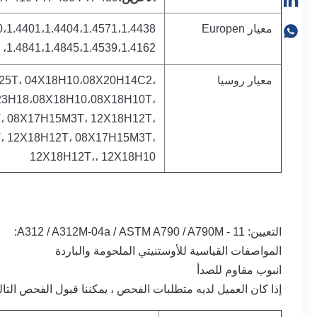
معيار Europen
1.4841،1.4845،1.4539،1.4162، 1.4462، 1.4362، 1.4410، 1.4501
معيار روسيا
Х25Т، 04Х18Н10،08Х20Н14С2،
23Н18،08Х18Н10،08Х18Н10Т،
، 08Х17Н15М3Т، 12Х18Н12Т،
، 12Х18Н12Т، 08Х17Н15М3Т،
12Х18Н12Т،، 12Х18Н10
التعيين: A312 / A312M-04a /
ASTM A790 / A790M - 11:
المواصفات القياسية للأوستنيتي الملحومة والباردة
انبوب مقاوم للصدأ
إذا كان العميل لديه متطلبات الفحص ، يمكننا قبول الفحص التال