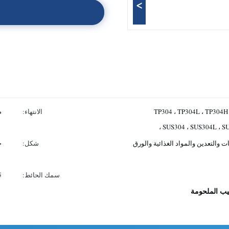
>
TP304 ، TP304L ، TP304H 
الانتهاء:
ص
SUS304 ، SUS304L ، SU
ت والتعدين والمواد الغذائية والورق
شكل:
ج
سمك الحائط:
0.5