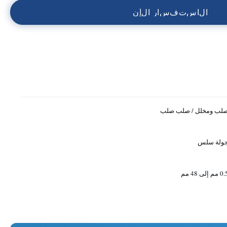
ا
ل
ا
س
ت
ف
س
ا
ر
ا
ل
آ
ن
لب ومخلل / صلب صلب
ولة سلس
 مم إلى 48 مم