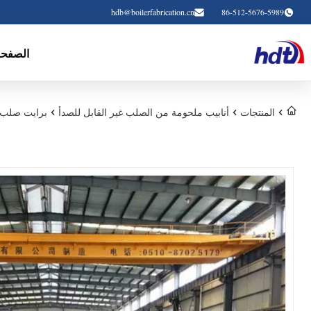
hdb@boilerfabrication.cn
86-512-5676-5989
الصفحة
المنتجات
أنابيب ملحومة من الصلب غير القابل للصدأ
برايت صلب ملحوم