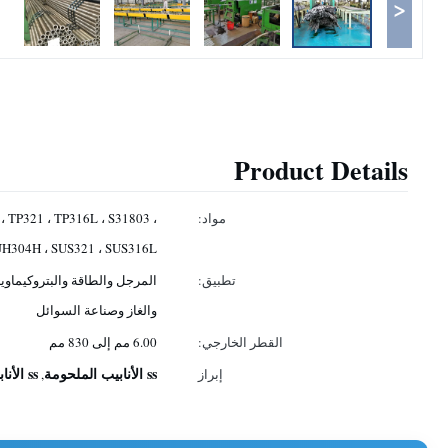
<
Product Details
مواد:
، TP321 ، TP316L ، S31803 ،
H304H ، SUS321 ، SUS316L ،
تطبيق:
المرجل والطاقة والبتروكيماويا
والغاز وصناعة السوائل
القطر الخارجي:
6.00 مم إلى 830 مم
ss الأنابيب الملحومة
ss الأنابيب الملحومة
إبراز
,