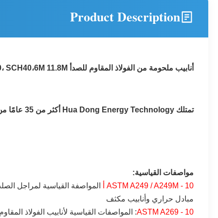
Product Description
أنابيب ملحومة من الفولاذ المقاوم للصدأ ASTM A312 TP304 TP304L TP304H TP321 TP316L ASTM A790 S31803، SCH10، SCH40،6M 11.8M
تمتلك Hua Dong Energy Technology أكثر من 35 عامًا من الخبرة لأنبوب المبادل الحراري / أنبوب الغلاية / أنبوب التبريد ،
مواصفات القياسية:
ASTM A249 / A249M - 10 أ
المواصفة القياسية لمراجل الصلب
مبادل حراري وأنابيب مكثف
ASTM A269 - 10
: المواصفات القياسية لأنابيب الفولاذ المقاو