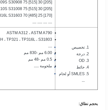
09S S30908 75 [515] 30 [205]
10S S31008 75 [515] 30 [205]
16L S31603 70 [485] 25 [170]
.... .... ..... ....
ASTM A312 ، ASTM A790
H ، TP321 ، TP316L ، S31803
....
تخصيص
6.00 مم -830 مم
درجة
0.5 مم -48 مم
OD
ملحومة .....
حائط
SMLES أو لحام
...
بحجم
نطاق
: